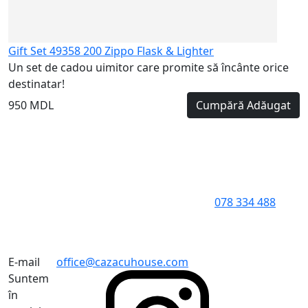
Gift Set 49358 200 Zippo Flask & Lighter
Un set de cadou uimitor care promite să încânte orice
destinatar!
950 MDL
Cumpără
Adăugat
078 334 488
E-mail
office@cazacuhouse.com
Suntem
în