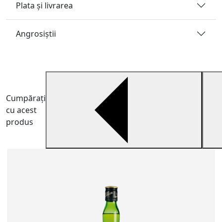
Plata și livrarea
Angrosiştii
Cumpărați
cu acest
produs
W
W
c
9