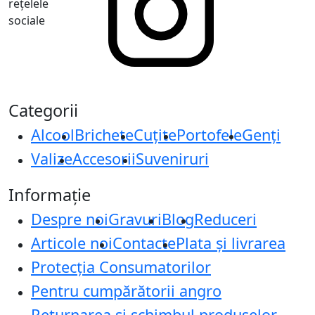
rețelele
sociale
Categorii
Alcool
Brichete
Cuțite
Portofele
Genți
Valize
Accesorii
Suveniruri
Informație
Despre noi
Gravuri
Blog
Reduceri
Articole noi
Contacte
Plata și livrarea
Protecţia Consumatorilor
Pentru cumpărătorii angro
Returnarea și schimbul produselor