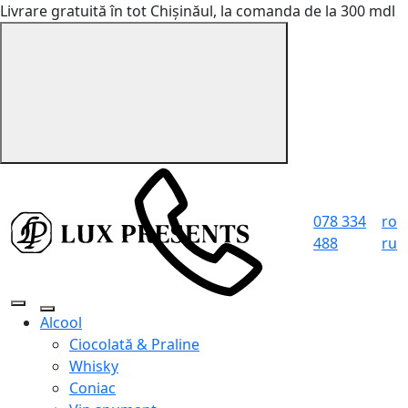
Livrare gratuită în tot Chișinăul, la comanda de la 300 mdl
078 334
ro
488
ru
Alcool
Ciocolată & Praline
Whisky
Coniac