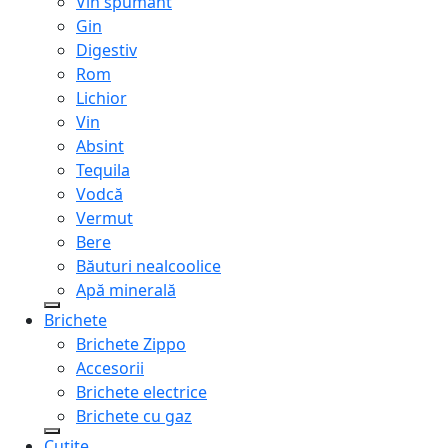
Vin spumant
Gin
Digestiv
Rom
Lichior
Vin
Absint
Tequila
Vodcă
Vermut
Bere
Băuturi nealcoolice
Apă minerală
Brichete
Brichete Zippo
Accesorii
Brichete electrice
Brichete cu gaz
Cuțite