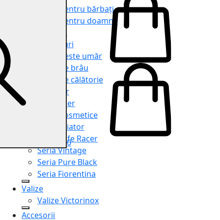
Genți pentru bărbați
Genți pentru doamne
Serviete
Rucsacuri
Genți peste umăr
Genți de brâu
Genți de călătorie
Shopper
Organiser
Truse cosmetice
Seria Aviator
Seria Cafe Racer
0
Seria Vintage
Seria Pure Black
Seria Fiorentina
Valize
Valize Victorinox
Accesorii