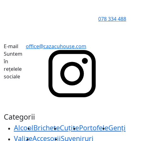
078 334 488
E-mail
office@cazacuhouse.com
Suntem
în
rețelele
sociale
Categorii
Alcool
Brichete
Cuțite
Portofele
Genți
Valize
Accesorii
Suveniruri