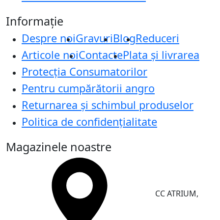
Informație
Despre noi
Gravuri
Blog
Reduceri
Articole noi
Contacte
Plata și livrarea
Protecţia Consumatorilor
Pentru cumpărătorii angro
Returnarea și schimbul produselor
Politica de confidențialitate
Magazinele noastre
CC ATRIUM,