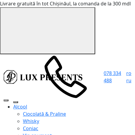
Livrare gratuită în tot Chișinăul, la comanda de la 300 mdl
078 334
ro
488
ru
Alcool
Ciocolată & Praline
Whisky
Coniac