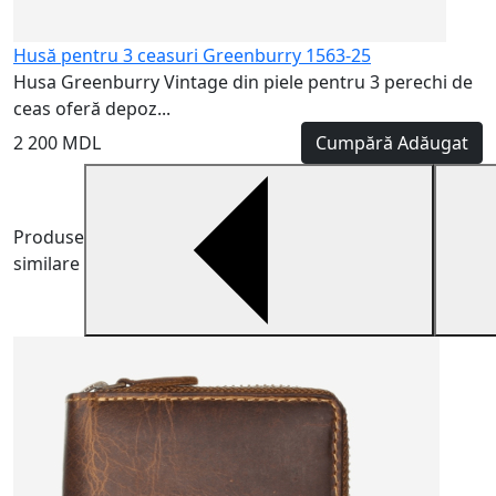
Husă pentru 3 ceasuri Greenburry 1563-25
Husa Greenburry Vintage din piele pentru 3 perechi de
ceas oferă depoz...
2 200 MDL
Cumpără
Adăugat
Produse
similare
H
H
m
5