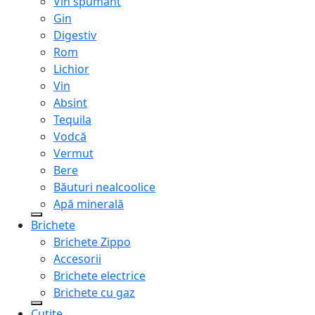
Vin spumant
Gin
Digestiv
Rom
Lichior
Vin
Absint
Tequila
Vodcă
Vermut
Bere
Băuturi nealcoolice
Apă minerală
Brichete
Brichete Zippo
Accesorii
Brichete electrice
Brichete cu gaz
Cuțite