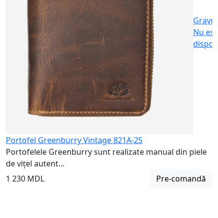
Gravu
Nu est
dispon
Portofel Greenburry Vintage 821A-25
Portofelele Greenburry sunt realizate manual din piele
de vițel autent...
1 230 MDL
Pre-comandă