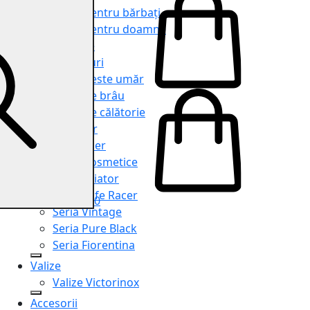
Genți pentru bărbați
Genți pentru doamne
Serviete
Rucsacuri
Genți peste umăr
Genți de brâu
Genți de călătorie
Shopper
Organiser
Truse cosmetice
Seria Aviator
Seria Cafe Racer
0
Seria Vintage
Seria Pure Black
Seria Fiorentina
Valize
Valize Victorinox
Accesorii