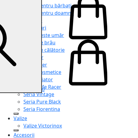
Genți pentru bărbați
Genți pentru doamne
Serviete
Rucsacuri
Genți peste umăr
Genți de brâu
Genți de călătorie
Shopper
Organiser
Truse cosmetice
Seria Aviator
Seria Cafe Racer
0
Seria Vintage
Seria Pure Black
Seria Fiorentina
Valize
Valize Victorinox
Accesorii