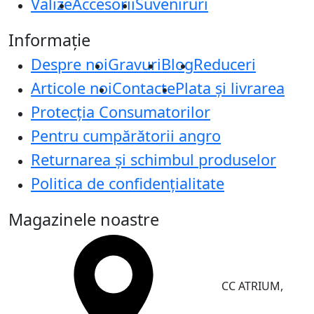
Valize
Accesorii
Suveniruri
Informație
Despre noi
Gravuri
Blog
Reduceri
Articole noi
Contacte
Plata și livrarea
Protecţia Consumatorilor
Pentru cumpărătorii angro
Returnarea și schimbul produselor
Politica de confidențialitate
Magazinele noastre
CC ATRIUM,