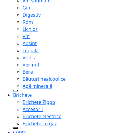
Vin spumant
Gin
Digestiv
Rom
Lichior
Vin
Absint
Tequila
Vodcă
Vermut
Bere
Băuturi nealcoolice
Apă minerală
Brichete
Brichete Zippo
Accesorii
Brichete electrice
Brichete cu gaz
Cuțite