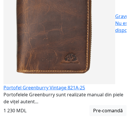
Gravu
Nu est
dispon
Portofel Greenburry Vintage 821A-25
Portofelele Greenburry sunt realizate manual din piele
de vițel autent...
1 230 MDL
Pre-comandă