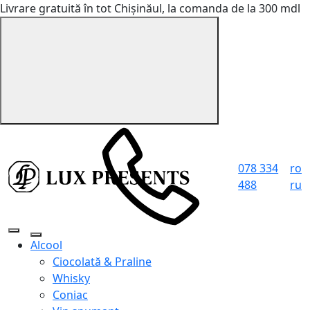
Livrare gratuită în tot Chișinăul, la comanda de la 300 mdl
078 334
ro
488
ru
Alcool
Ciocolată & Praline
Whisky
Coniac