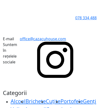
078 334 488
E-mail
office@cazacuhouse.com
Suntem
în
rețelele
sociale
Categorii
Alcool
Brichete
Cuțite
Portofele
Genți