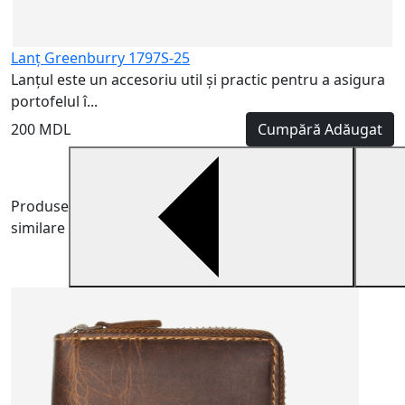
Lanț Greenburry 1797S-25
Lanțul este un accesoriu util și practic pentru a asigura
portofelul î...
200 MDL
Cumpără
Adăugat
Produse
similare
H
H
m
5