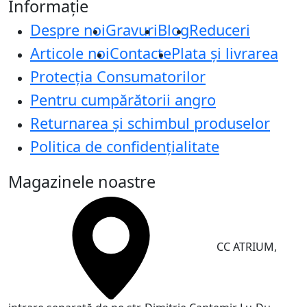
Informație
Despre noi
Gravuri
Blog
Reduceri
Articole noi
Contacte
Plata și livrarea
Protecţia Consumatorilor
Pentru cumpărătorii angro
Returnarea și schimbul produselor
Politica de confidențialitate
Magazinele noastre
CC ATRIUM,