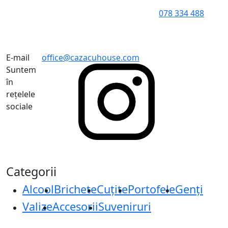
078 334 488
E-mail
office@cazacuhouse.com
Suntem
în
rețelele
sociale
Categorii
Alcool
Brichete
Cuțite
Portofele
Genți
Valize
Accesorii
Suveniruri