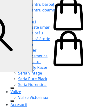
Genți pentru bărbați
Genți pentru doamne
Serviete
Rucsacuri
Genți peste umăr
Genți de brâu
Genți de călătorie
Shopper
Organiser
Truse cosmetice
Seria Aviator
Seria Cafe Racer
0
Seria Vintage
Seria Pure Black
Seria Fiorentina
Valize
Valize Victorinox
Accesorii