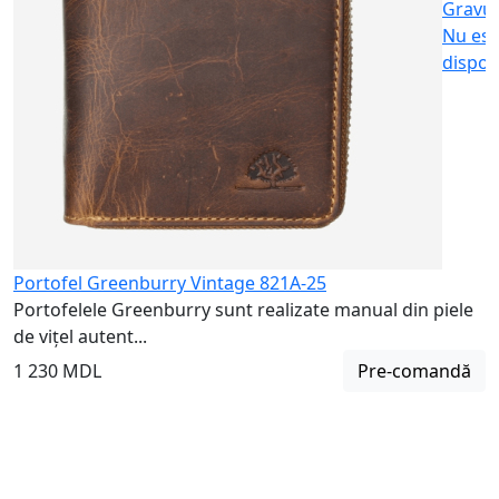
Gravu
Nu est
dispon
Portofel Greenburry Vintage 821A-25
Portofelele Greenburry sunt realizate manual din piele
de vițel autent...
1 230 MDL
Pre-comandă