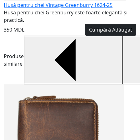
Husă pentru chei Vintage Greenburry 1624-25
Husa pentru chei Greenburry este foarte elegantă și
practică.
350 MDL
Cumpără
Adăugat
Produse
similare
H
H
m
5