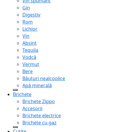
Vin spumant
Gin
Digestiv
Rom
Lichior
Vin
Absint
Tequila
Vodcă
Vermut
Bere
Băuturi nealcoolice
Apă minerală
Brichete
Brichete Zippo
Accesorii
Brichete electrice
Brichete cu gaz
Cuțite