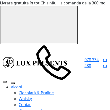
Livrare gratuită în tot Chișinăul, la comanda de la 300 mdl
078 334
ro
488
ru
Alcool
Ciocolată & Praline
Whisky
Coniac