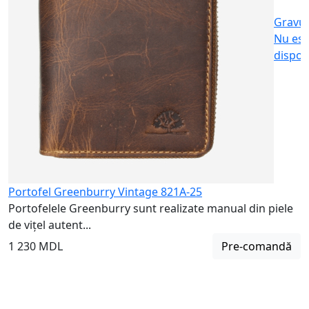
Gravu
Nu est
dispon
Portofel Greenburry Vintage 821A-25
Portofelele Greenburry sunt realizate manual din piele
de vițel autent...
1 230 MDL
Pre-comandă