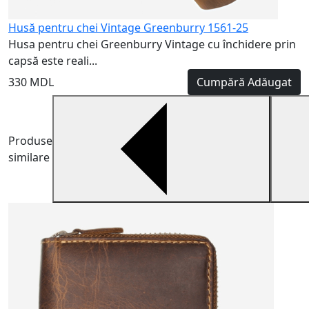
Husă pentru chei Vintage Greenburry 1561-25
Husa pentru chei Greenburry Vintage cu închidere prin
capsă este reali...
330 MDL
Cumpără
Adăugat
Produse
similare
H
H
m
5