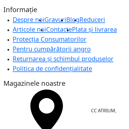
Informație
Despre noi
Gravuri
Blog
Reduceri
Articole noi
Contacte
Plata și livrarea
Protecţia Consumatorilor
Pentru cumpărătorii angro
Returnarea și schimbul produselor
Politica de confidențialitate
Magazinele noastre
CC ATRIUM,