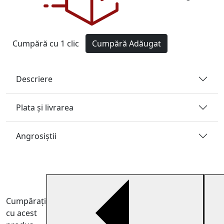
Cumpără cu 1 clic
Cumpără
Adăugat
Descriere
Plata și livrarea
Angrosiştii
Cumpărați
cu acest