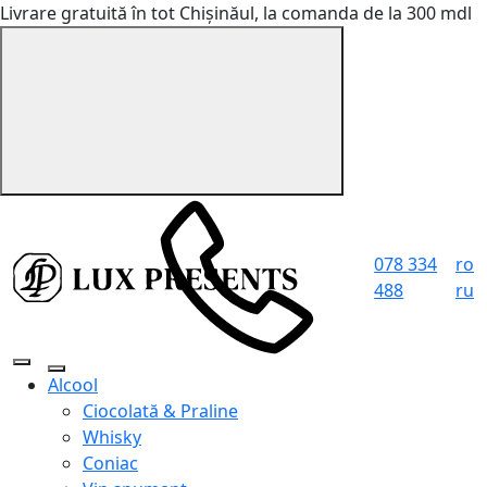
Livrare gratuită în tot Chișinăul, la comanda de la 300 mdl
078 334
ro
488
ru
Alcool
Ciocolată & Praline
Whisky
Coniac