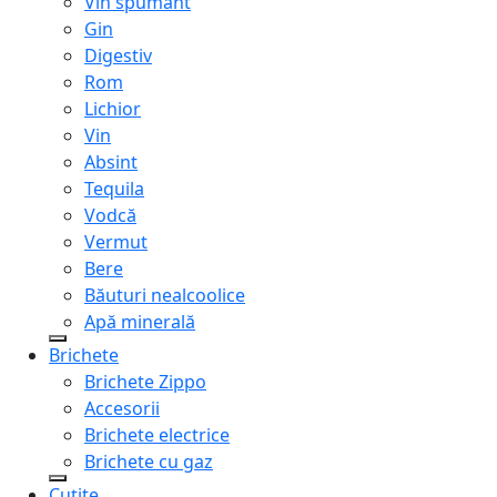
Vin spumant
Gin
Digestiv
Rom
Lichior
Vin
Absint
Tequila
Vodcă
Vermut
Bere
Băuturi nealcoolice
Apă minerală
Brichete
Brichete Zippo
Accesorii
Brichete electrice
Brichete cu gaz
Cuțite