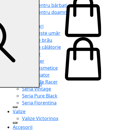
Genți pentru bărbați
Genți pentru doamne
Serviete
Rucsacuri
Genți peste umăr
Genți de brâu
Genți de călătorie
Shopper
Organiser
Truse cosmetice
Seria Aviator
Seria Cafe Racer
0
Seria Vintage
Seria Pure Black
Seria Fiorentina
Valize
Valize Victorinox
Accesorii