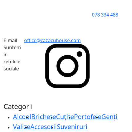
078 334 488
E-mail
office@cazacuhouse.com
Suntem
în
rețelele
sociale
Categorii
Alcool
Brichete
Cuțite
Portofele
Genți
Valize
Accesorii
Suveniruri