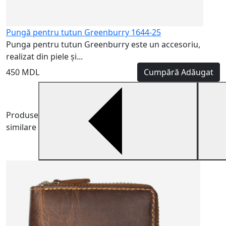
Pungă pentru tutun Greenburry 1644-25
Punga pentru tutun Greenburry este un accesoriu,
realizat din piele și...
450 MDL
Cumpără
Adăugat
Produse
similare
H
H
m
5