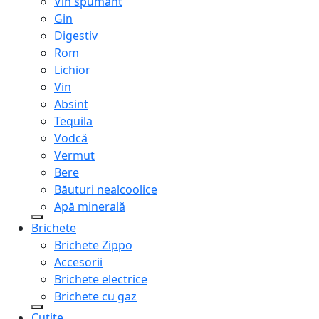
Vin spumant
Gin
Digestiv
Rom
Lichior
Vin
Absint
Tequila
Vodcă
Vermut
Bere
Băuturi nealcoolice
Apă minerală
Brichete
Brichete Zippo
Accesorii
Brichete electrice
Brichete cu gaz
Cuțite