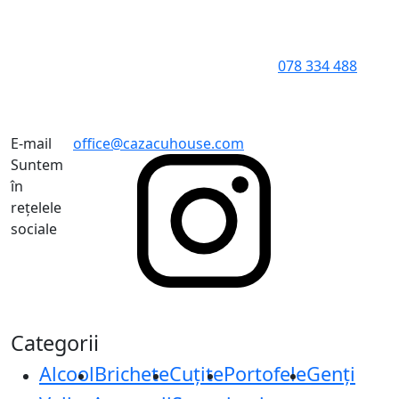
078 334 488
E-mail
office@cazacuhouse.com
Suntem
în
rețelele
sociale
Categorii
Alcool
Brichete
Cuțite
Portofele
Genți