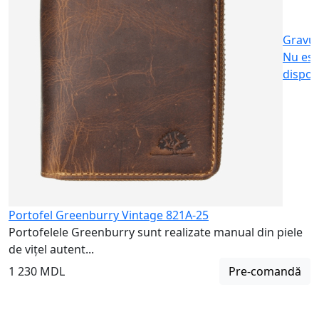
Gravu
Nu est
dispon
Portofel Greenburry Vintage 821A-25
Portofelele Greenburry sunt realizate manual din piele
de vițel autent...
1 230 MDL
Pre-comandă