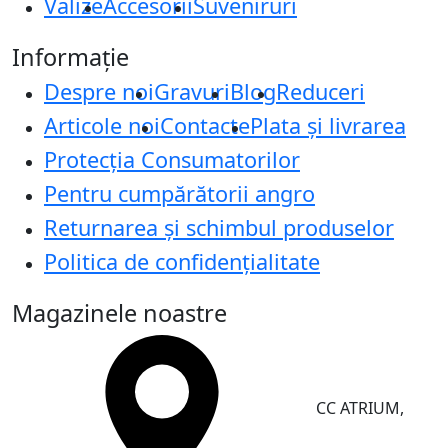
Valize
Accesorii
Suveniruri
Informație
Despre noi
Gravuri
Blog
Reduceri
Articole noi
Contacte
Plata și livrarea
Protecţia Consumatorilor
Pentru cumpărătorii angro
Returnarea și schimbul produselor
Politica de confidențialitate
Magazinele noastre
CC ATRIUM,