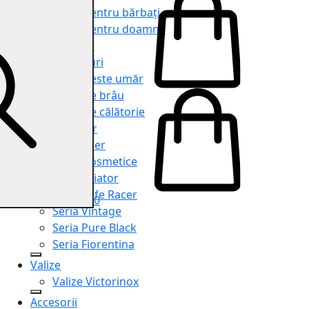
Genți pentru bărbați
Genți pentru doamne
Serviete
Rucsacuri
Genți peste umăr
Genți de brâu
Genți de călătorie
Shopper
Organiser
Truse cosmetice
Seria Aviator
Seria Cafe Racer
0
Seria Vintage
Seria Pure Black
Seria Fiorentina
Valize
Valize Victorinox
Accesorii