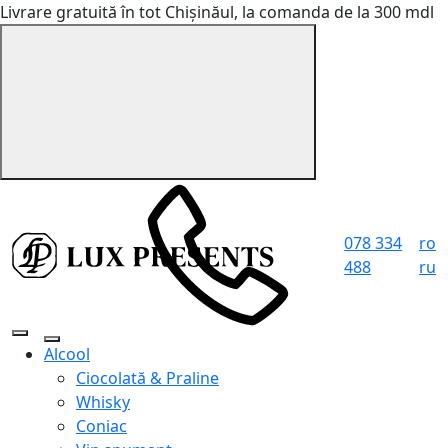
Livrare gratuită în tot Chișinăul, la comanda de la 300 mdl
078 334
ro
488
ru
Alcool
Ciocolată & Praline
Whisky
Coniac