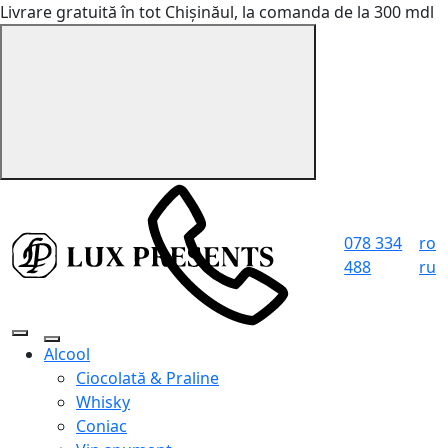
Livrare gratuită în tot Chișinăul, la comanda de la 300 mdl
078 334
ro
488
ru
Alcool
Ciocolată & Praline
Whisky
Coniac