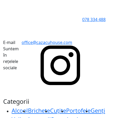
078 334 488
E-mail
office@cazacuhouse.com
Suntem
în
rețelele
sociale
Categorii
Alcool
Brichete
Cuțite
Portofele
Genți