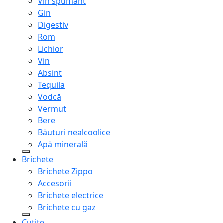
Vin spumant
Gin
Digestiv
Rom
Lichior
Vin
Absint
Tequila
Vodcă
Vermut
Bere
Băuturi nealcoolice
Apă minerală
Brichete
Brichete Zippo
Accesorii
Brichete electrice
Brichete cu gaz
Cuțite