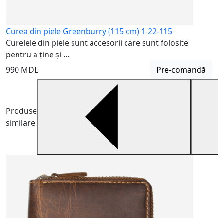
Curea din piele Greenburry (115 cm) 1-22-115
Curelele din piele sunt accesorii care sunt folosite
pentru a ține și ...
990 MDL
Pre-comandă
Produse
similare
H
H
m
5