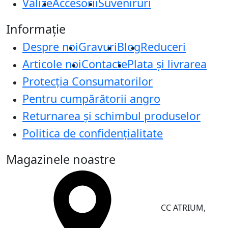
Valize
Accesorii
Suveniruri
Informație
Despre noi
Gravuri
Blog
Reduceri
Articole noi
Contacte
Plata și livrarea
Protecţia Consumatorilor
Pentru cumpărătorii angro
Returnarea și schimbul produselor
Politica de confidențialitate
Magazinele noastre
CC ATRIUM,