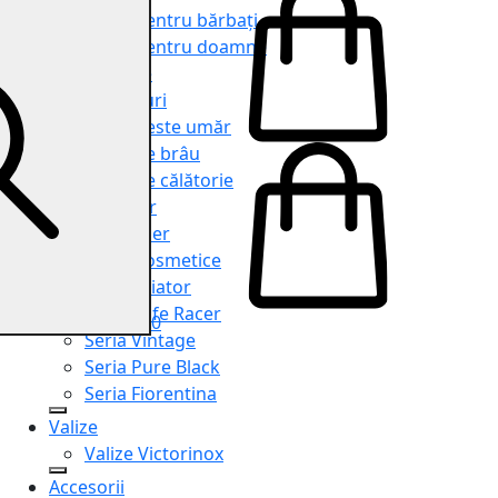
Genți pentru bărbați
Genți pentru doamne
Serviete
Rucsacuri
Genți peste umăr
Genți de brâu
Genți de călătorie
Shopper
Organiser
Truse cosmetice
Seria Aviator
Seria Cafe Racer
0
Seria Vintage
Seria Pure Black
Seria Fiorentina
Valize
Valize Victorinox
Accesorii