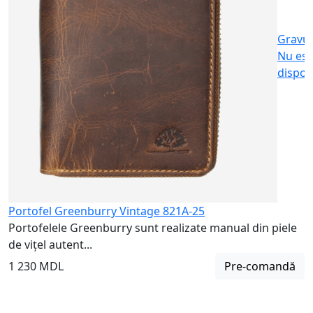
Gravu
Nu est
dispon
Portofel Greenburry Vintage 821A-25
Portofelele Greenburry sunt realizate manual din piele
de vițel autent...
1 230 MDL
Pre-comandă