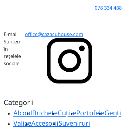
078 334 488
E-mail
office@cazacuhouse.com
Suntem
în
rețelele
sociale
Categorii
Alcool
Brichete
Cuțite
Portofele
Genți
Valize
Accesorii
Suveniruri