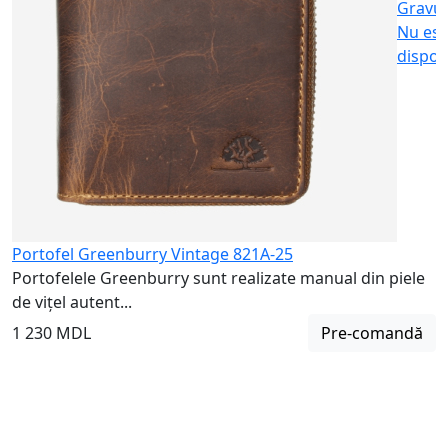
Gravu
Nu est
dispon
Portofel Greenburry Vintage 821A-25
Portofelele Greenburry sunt realizate manual din piele
de vițel autent...
1 230 MDL
Pre-comandă