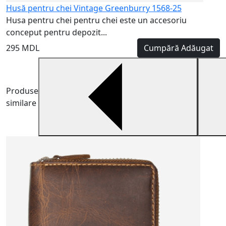
Husă pentru chei Vintage Greenburry 1568-25
Husa pentru chei pentru chei este un accesoriu
conceput pentru depozit...
295 MDL
Cumpără
Adăugat
Produse
similare
H
H
m
5