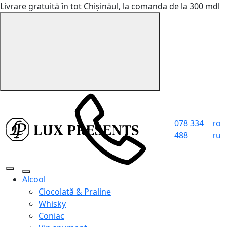
Livrare gratuită în tot Chișinăul, la comanda de la 300 mdl
078 334
ro
488
ru
Alcool
Ciocolată & Praline
Whisky
Coniac