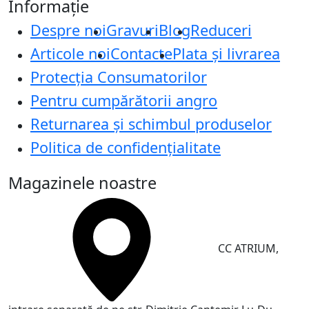
Informație
Despre noi
Gravuri
Blog
Reduceri
Articole noi
Contacte
Plata și livrarea
Protecţia Consumatorilor
Pentru cumpărătorii angro
Returnarea și schimbul produselor
Politica de confidențialitate
Magazinele noastre
CC ATRIUM,