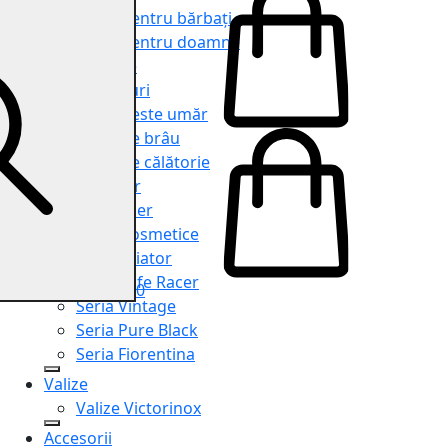
Genți pentru bărbați
Genți pentru doamne
Serviete
Rucsacuri
Genți peste umăr
Genți de brâu
Genți de călătorie
Shopper
Organiser
Truse cosmetice
Seria Aviator
Seria Cafe Racer
0
Seria Vintage
Seria Pure Black
Seria Fiorentina
Valize
Valize Victorinox
Accesorii