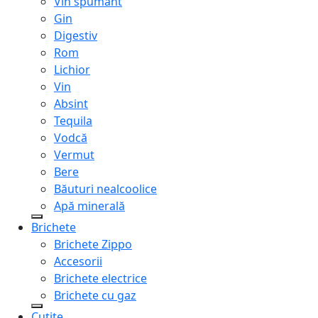
Vin spumant
Gin
Digestiv
Rom
Lichior
Vin
Absint
Tequila
Vodcă
Vermut
Bere
Băuturi nealcoolice
Apă minerală
Brichete
Brichete Zippo
Accesorii
Brichete electrice
Brichete cu gaz
Cuțite