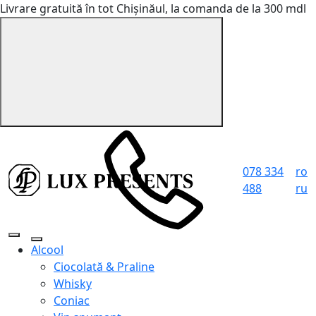
Livrare gratuită în tot Chișinăul, la comanda de la 300 mdl
078 334
ro
488
ru
Alcool
Ciocolată & Praline
Whisky
Coniac