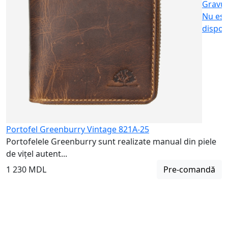
Gravu
Nu est
dispon
Portofel Greenburry Vintage 821A-25
Portofelele Greenburry sunt realizate manual din piele
de vițel autent...
1 230 MDL
Pre-comandă