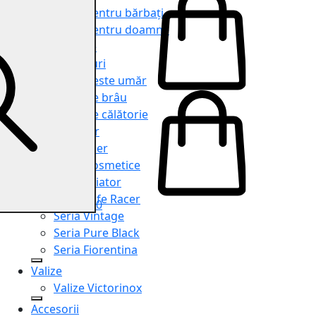
Genți pentru bărbați
Genți pentru doamne
Serviete
Rucsacuri
Genți peste umăr
Genți de brâu
Genți de călătorie
Shopper
Organiser
Truse cosmetice
Seria Aviator
Seria Cafe Racer
0
Seria Vintage
Seria Pure Black
Seria Fiorentina
Valize
Valize Victorinox
Accesorii