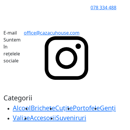
078 334 488
E-mail
office@cazacuhouse.com
Suntem
în
rețelele
sociale
Categorii
Alcool
Brichete
Cuțite
Portofele
Genți
Valize
Accesorii
Suveniruri