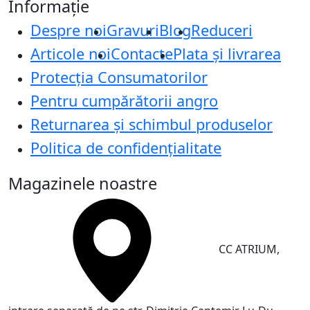
Informație
Despre noi
Gravuri
Blog
Reduceri
Articole noi
Contacte
Plata și livrarea
Protecţia Consumatorilor
Pentru cumpărătorii angro
Returnarea și schimbul produselor
Politica de confidențialitate
Magazinele noastre
CC ATRIUM,