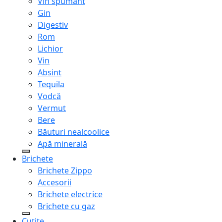
Vin spumant
Gin
Digestiv
Rom
Lichior
Vin
Absint
Tequila
Vodcă
Vermut
Bere
Băuturi nealcoolice
Apă minerală
Brichete
Brichete Zippo
Accesorii
Brichete electrice
Brichete cu gaz
Cuțite