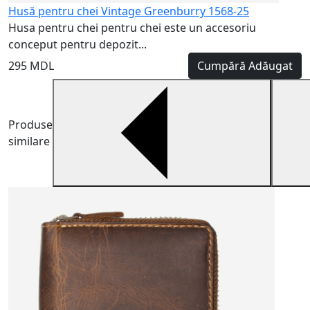
Husă pentru chei Vintage Greenburry 1568-25
Husa pentru chei pentru chei este un accesoriu
conceput pentru depozit...
295 MDL
Cumpără
Adăugat
Produse
similare
H
H
m
5