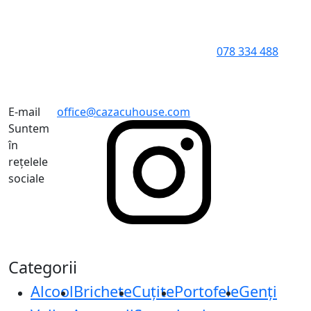
078 334 488
E-mail
office@cazacuhouse.com
Suntem
în
rețelele
sociale
Categorii
Alcool
Brichete
Cuțite
Portofele
Genți