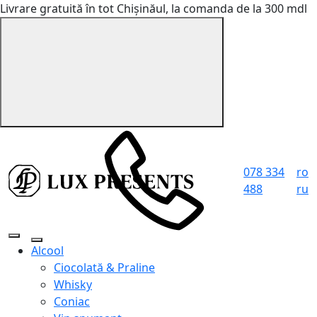
Livrare gratuită în tot Chișinăul, la comanda de la 300 mdl
078 334
ro
488
ru
Alcool
Ciocolată & Praline
Whisky
Coniac