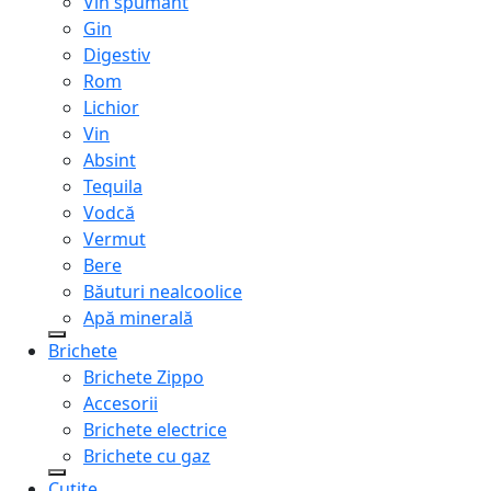
Vin spumant
Gin
Digestiv
Rom
Lichior
Vin
Absint
Tequila
Vodcă
Vermut
Bere
Băuturi nealcoolice
Apă minerală
Brichete
Brichete Zippo
Accesorii
Brichete electrice
Brichete cu gaz
Cuțite