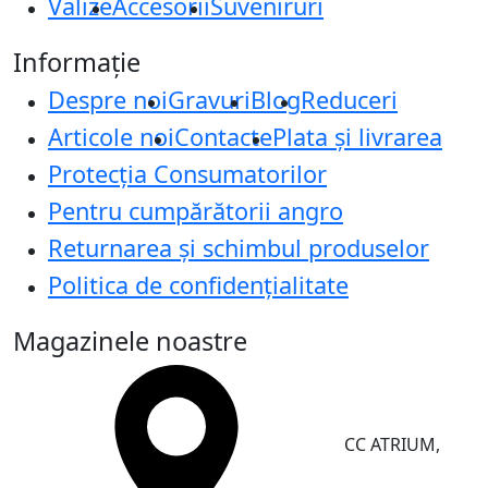
Valize
Accesorii
Suveniruri
Informație
Despre noi
Gravuri
Blog
Reduceri
Articole noi
Contacte
Plata și livrarea
Protecţia Consumatorilor
Pentru cumpărătorii angro
Returnarea și schimbul produselor
Politica de confidențialitate
Magazinele noastre
CC ATRIUM,