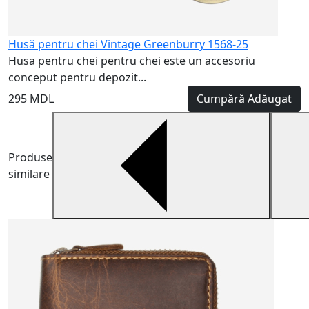
Husă pentru chei Vintage Greenburry 1568-25
Husa pentru chei pentru chei este un accesoriu
conceput pentru depozit...
295 MDL
Cumpără
Adăugat
Produse
similare
H
H
m
5