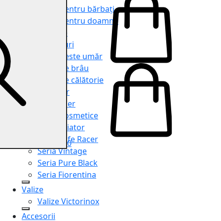
Genți pentru bărbați
Genți pentru doamne
Serviete
Rucsacuri
Genți peste umăr
Genți de brâu
Genți de călătorie
Shopper
Organiser
Truse cosmetice
Seria Aviator
Seria Cafe Racer
0
Seria Vintage
Seria Pure Black
Seria Fiorentina
Valize
Valize Victorinox
Accesorii