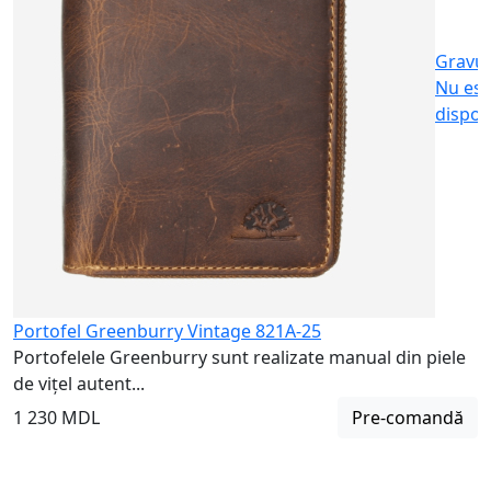
Gravu
Nu est
dispon
Portofel Greenburry Vintage 821A-25
Portofelele Greenburry sunt realizate manual din piele
de vițel autent...
1 230 MDL
Pre-comandă