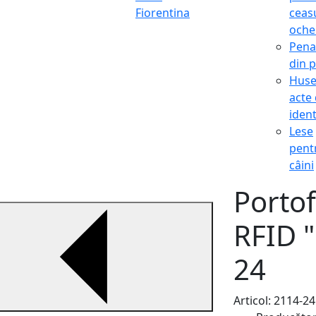
Fiorentina
ceasu
oche
Pena
din p
Hus
acte
ident
Lese
pent
câini
Porto
RFID 
24
Articol: 2114-24