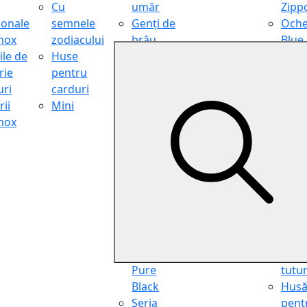
Cu
umăr
Zipp
ionale
semnele
Genți de
Oche
inox
zodiacului
brâu
Blue
ile de
Huse
Genți de
Light
rie
pentru
călătorie
Filter
ri
carduri
Shopper
Zipp
ii
Mini
Organiser
Oche
inox
Truse
de ci
cosmetice
Zipp
Seria
Cure
Aviator
din p
Seria Cafe
Hus
Racer
pent
Seria
chei
Vintage
Pung
Seria
pent
Pure
tutu
Black
Hus
Seria
pent