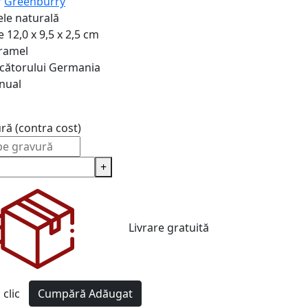
r
Greenburry
ele naturală
e
12,0 x 9,5 x 2,5 cm
ramel
cătorului
Germania
nual
ură (contra cost)
+
Livrare gratuită
clic
Cumpără
Adăugat