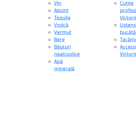
Vin
Cuțite
Absint
profes
Tequila
Victor
Vodcă
Ustens
Vermut
bucătă
Bere
Tacâmu
Băuturi
Accesor
nealcoolice
Victor
Apă
minerală