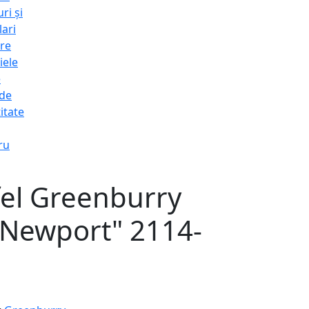
ri și
lari
re
iele
e
 de
itate
ru
fel Greenburry
"Newport" 2114-