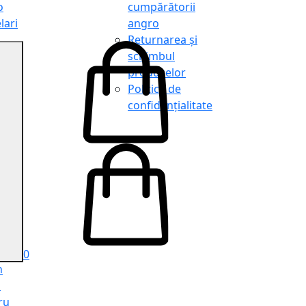
o
cumpărătorii
lari
angro
Returnarea și
schimbul
produselor
o
Politica de
lari
confidențialitate
tit
o
le
iele
e
ru
i
ru
0
n
ă
ru