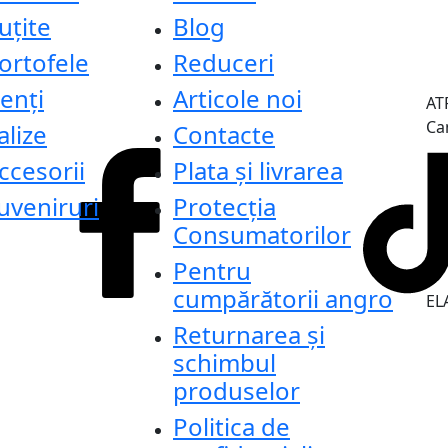
uțite
Blog
ortofele
Reduceri
enți
Articole noi
AT
Ca
alize
Contacte
ccesorii
Plata și livrarea
uveniruri
Protecţia
Consumatorilor
Pentru
cumpărătorii angro
ELA
Returnarea și
schimbul
produselor
Politica de