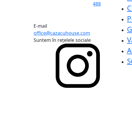
488
C
P
E-mail
G
office@cazacuhouse.com
V
Suntem în rețelele sociale
A
S