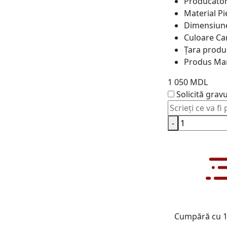
Producăto
Material
Pi
Dimensiun
Culoare
Ca
Țara produ
Produs
Ma
1 050 MDL
Solicită grav
-
Cumpără cu 1 