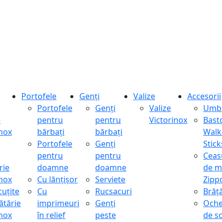
Portofele
Genți
Valize
Accesorii
Portofele
Genți
Valize
Umbr
e
pentru
pentru
Victorinox
Bast
inox
bărbați
bărbați
Walk
Portofele
Genți
Stick
pentru
pentru
Ceas
rie
doamne
doamne
de m
inox
Cu lănțișor
Serviete
Zipp
cuțite
Cu
Rucsacuri
Brăță
ătărie
imprimeuri
Genți
Oche
inox
în relief
peste
de s