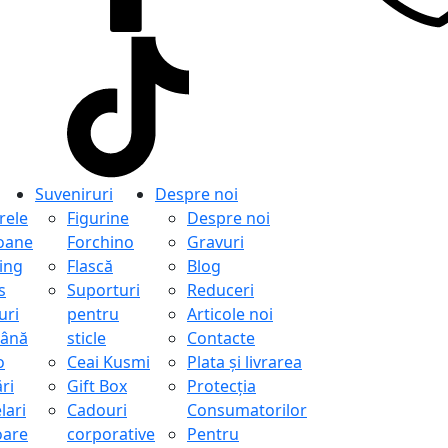
Suveniruri
Despre noi
ele
Figurine
Despre noi
oane
Forchino
Gravuri
ing
Flască
Blog
s
Suporturi
Reduceri
uri
pentru
Articole noi
ână
sticle
Contacte
o
Ceai Kusmi
Plata și livrarea
ri
Gift Box
Protecţia
lari
Cadouri
Consumatorilor
oare
corporative
Pentru