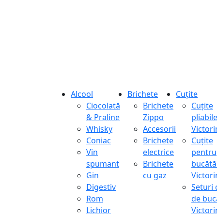
Alcool
Brichete
Cuțite
Ciocolată
Brichete
Cuțite
& Praline
Zippo
pliabil
Whisky
Accesorii
Victor
Coniac
Brichete
Cuțite
Vin
electrice
pentru
spumant
Brichete
bucătă
Gin
cu gaz
Victor
Digestiv
Seturi 
Rom
de buc
Lichior
Victor