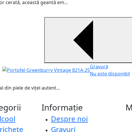
r cerată, această geantă em...
Gravură
Nu este disponibil
din piele de vițel autent...
egorii
Informație
M
lcool
Despre noi
richete
Gravuri