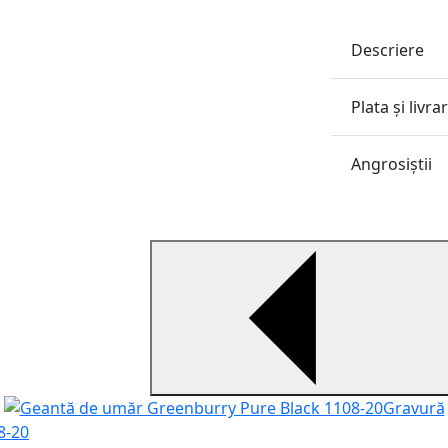
Descriere
Plata și livra
Angrosiştii
Gravură
8-20