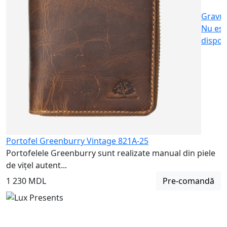
Gravu
Nu est
dispon
Portofel Greenburry Vintage 821A-25
Portofelele Greenburry sunt realizate manual din piele
de vițel autent...
1 230 MDL
Pre-comandă