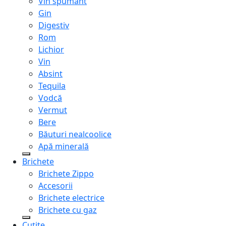
Vin spumant
Gin
Digestiv
Rom
Lichior
Vin
Absint
Tequila
Vodcă
Vermut
Bere
Băuturi nealcoolice
Apă minerală
Brichete
Brichete Zippo
Accesorii
Brichete electrice
Brichete cu gaz
Cuțite