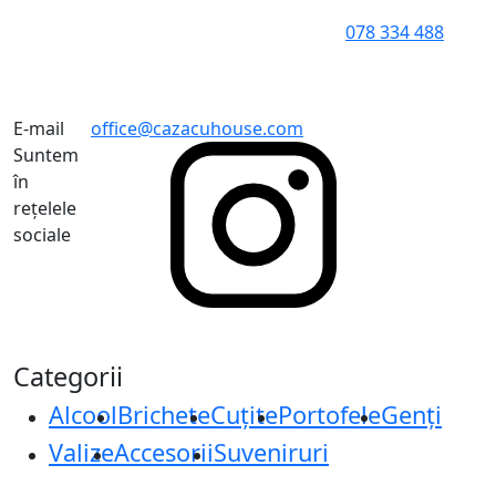
078 334 488
E-mail
office@cazacuhouse.com
Suntem
în
rețelele
sociale
Categorii
Alcool
Brichete
Cuțite
Portofele
Genți
Valize
Accesorii
Suveniruri