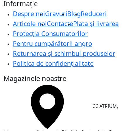
Informație
Despre noi
Gravuri
Blog
Reduceri
Articole noi
Contacte
Plata și livrarea
Protecţia Consumatorilor
Pentru cumpărătorii angro
Returnarea și schimbul produselor
Politica de confidențialitate
Magazinele noastre
CC ATRIUM,