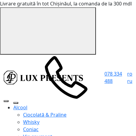
Livrare gratuită în tot Chișinăul, la comanda de la 300 mdl
078 334
ro
488
ru
Alcool
Ciocolată & Praline
Whisky
Coniac