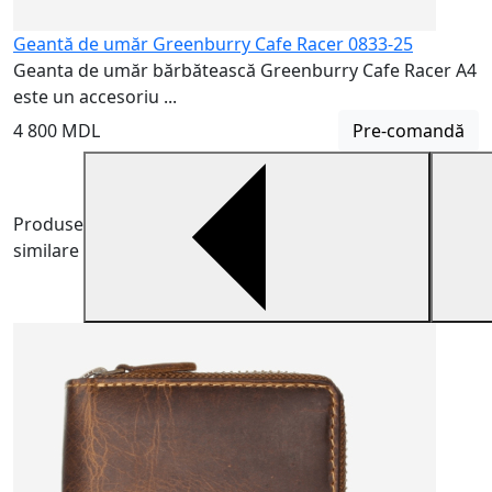
Geantă de umăr Greenburry Cafe Racer 0833-25
Geanta de umăr bărbătească Greenburry Cafe Racer A4
este un accesoriu ...
4 800 MDL
Pre-comandă
Produse
similare
H
H
m
5