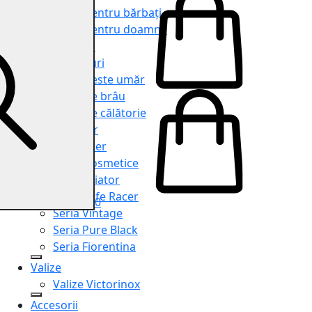
Genți pentru bărbați
Genți pentru doamne
Serviete
Rucsacuri
Genți peste umăr
Genți de brâu
Genți de călătorie
Shopper
Organiser
Truse cosmetice
Seria Aviator
Seria Cafe Racer
0
Seria Vintage
Seria Pure Black
Seria Fiorentina
Valize
Valize Victorinox
Accesorii