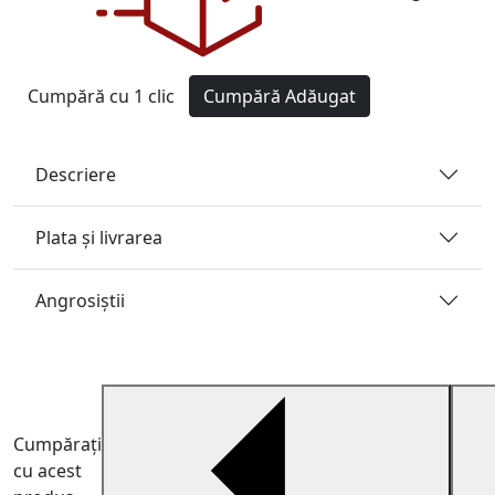
Cumpără cu 1 clic
Cumpără
Adăugat
Descriere
Plata și livrarea
Angrosiştii
Cumpărați
cu acest