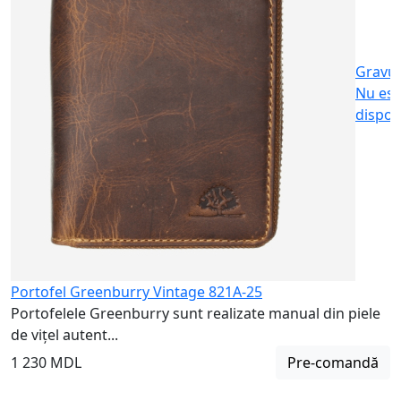
5
Gravu
Nu est
dispon
Portofel Greenburry Vintage 821A-25
Portofelele Greenburry sunt realizate manual din piele
de vițel autent...
1 230 MDL
Pre-comandă