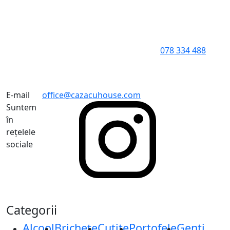
078 334 488
E-mail
office@cazacuhouse.com
Suntem
în
rețelele
sociale
Categorii
Alcool
Brichete
Cuțite
Portofele
Genți