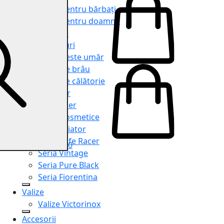
Genți pentru bărbați
Genți pentru doamne
Serviete
Rucsacuri
Genți peste umăr
Genți de brâu
Genți de călătorie
Shopper
Organiser
Truse cosmetice
Seria Aviator
Seria Cafe Racer
0
Seria Vintage
Seria Pure Black
Seria Fiorentina
Valize
Valize Victorinox
Accesorii