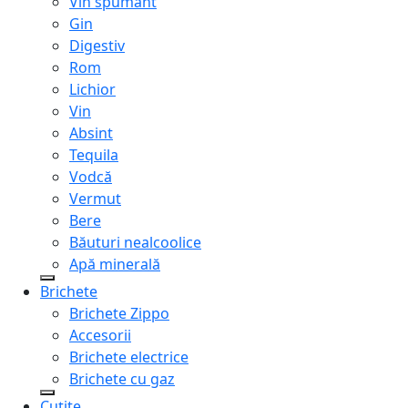
Vin spumant
Gin
Digestiv
Rom
Lichior
Vin
Absint
Tequila
Vodcă
Vermut
Bere
Băuturi nealcoolice
Apă minerală
Brichete
Brichete Zippo
Accesorii
Brichete electrice
Brichete cu gaz
Cuțite