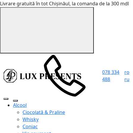
Livrare gratuită în tot Chișinăul, la comanda de la 300 mdl
078 334
ro
488
ru
Alcool
Ciocolată & Praline
Whisky
Coniac