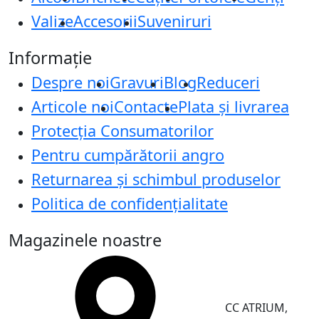
Valize
Accesorii
Suveniruri
Informație
Despre noi
Gravuri
Blog
Reduceri
Articole noi
Contacte
Plata și livrarea
Protecţia Consumatorilor
Pentru cumpărătorii angro
Returnarea și schimbul produselor
Politica de confidențialitate
Magazinele noastre
CC ATRIUM,