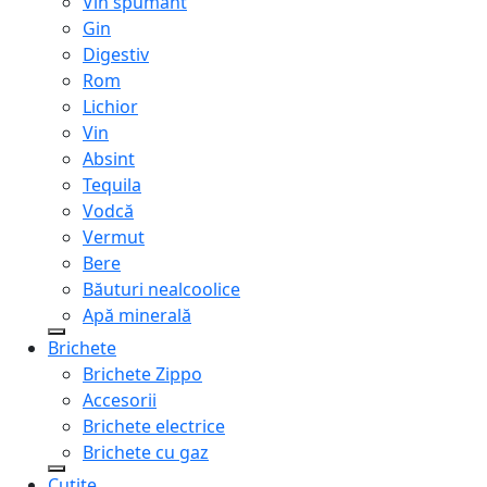
Vin spumant
Gin
Digestiv
Rom
Lichior
Vin
Absint
Tequila
Vodcă
Vermut
Bere
Băuturi nealcoolice
Apă minerală
Brichete
Brichete Zippo
Accesorii
Brichete electrice
Brichete cu gaz
Cuțite