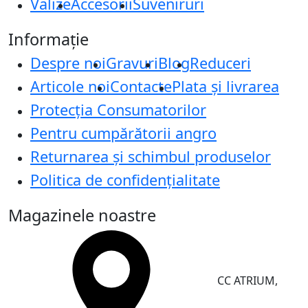
Valize
Accesorii
Suveniruri
Informație
Despre noi
Gravuri
Blog
Reduceri
Articole noi
Contacte
Plata și livrarea
Protecţia Consumatorilor
Pentru cumpărătorii angro
Returnarea și schimbul produselor
Politica de confidențialitate
Magazinele noastre
CC ATRIUM,