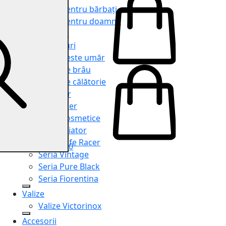
Genți pentru bărbați
Genți pentru doamne
Serviete
Rucsacuri
Genți peste umăr
Genți de brâu
Genți de călătorie
Shopper
Organiser
Truse cosmetice
Seria Aviator
Seria Cafe Racer
0
Seria Vintage
Seria Pure Black
Seria Fiorentina
Valize
Valize Victorinox
Accesorii