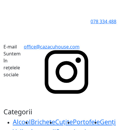
078 334 488
E-mail
office@cazacuhouse.com
Suntem
în
rețelele
sociale
Categorii
Alcool
Brichete
Cuțite
Portofele
Genți