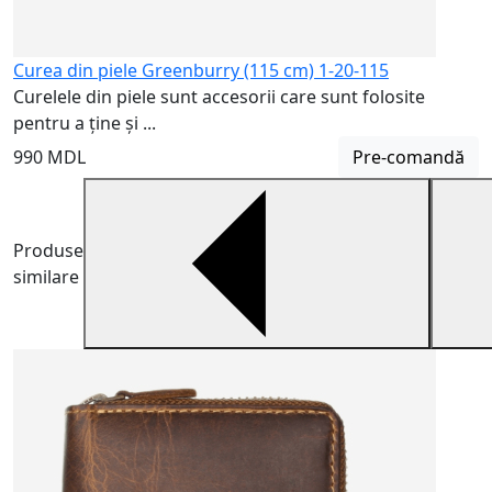
Curea din piele Greenburry (115 cm) 1-20-115
Curelele din piele sunt accesorii care sunt folosite
pentru a ține și ...
990 MDL
Pre-comandă
Produse
similare
H
H
m
5