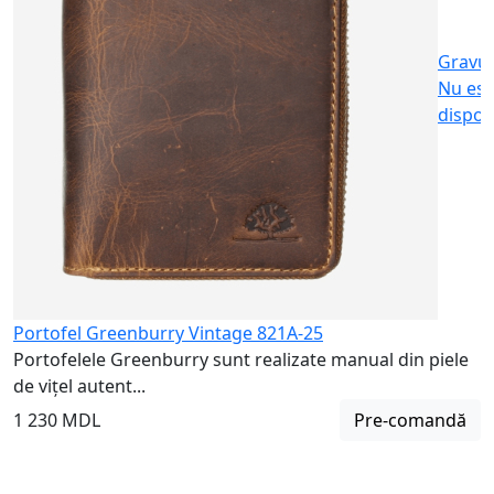
Gravu
Nu est
dispon
Portofel Greenburry Vintage 821A-25
Portofelele Greenburry sunt realizate manual din piele
de vițel autent...
1 230 MDL
Pre-comandă