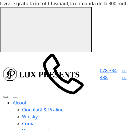
Livrare gratuită în tot Chișinăul, la comanda de la 300 mdl
078 334
ro
488
ru
Alcool
Ciocolată & Praline
Whisky
Coniac