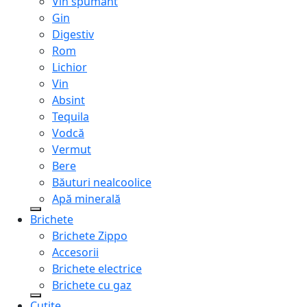
Vin spumant
Gin
Digestiv
Rom
Lichior
Vin
Absint
Tequila
Vodcă
Vermut
Bere
Băuturi nealcoolice
Apă minerală
Brichete
Brichete Zippo
Accesorii
Brichete electrice
Brichete cu gaz
Cuțite