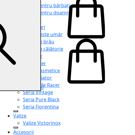
Genți pentru bărbați
Genți pentru doamne
Serviete
Rucsacuri
Genți peste umăr
Genți de brâu
Genți de călătorie
Shopper
Organiser
Truse cosmetice
Seria Aviator
Seria Cafe Racer
0
Seria Vintage
Seria Pure Black
Seria Fiorentina
Valize
Valize Victorinox
Accesorii