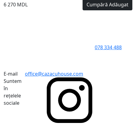
6 270 MDL
Cumpără
Adăugat
078 334 488
E-mail
office@cazacuhouse.com
Suntem
în
rețelele
sociale