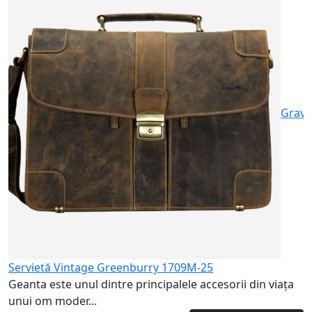
S
d
6
Gravu
Servietă Vintage Greenburry 1709M-25
Geanta este unul dintre principalele accesorii din viaţa
unui om moder...