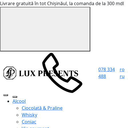
Livrare gratuită în tot Chișinăul, la comanda de la 300 mdl
078 334
ro
488
ru
Alcool
Ciocolată & Praline
Whisky
Coniac