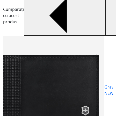
Cumpărați
cu acest
produs
P
P
p
2
Gravu
NEW