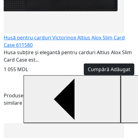
Husă pentru carduri Victorinox Altius Alox Slim Card
Case 611580
Husa subțire și elegantă pentru carduri Altius Alox Slim
Card Case est...
1 055 MDL
Cumpără
Adăugat
Produse
similare
S