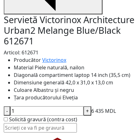
Servietă Victorinox Architecture
Urban2 Melange Blue/Black
612671
Articol: 612671
Producător
Victorinox
Material
Piele naturală, nailon
Diagonală compartiment laptop
14 inch (35,5 cm)
Dimensiune generală
42,0 x 31,0 x 13,0 cm
Culoare
Albastru și negru
Țara producătorului
Elveția
-
+
6 435 MDL
Solicită gravură (contra cost)