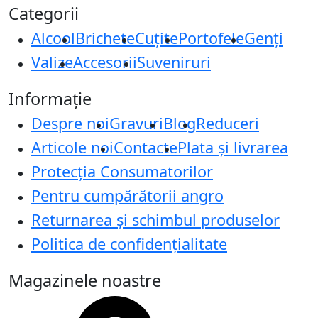
Categorii
Alcool
Brichete
Cuțite
Portofele
Genți
Valize
Accesorii
Suveniruri
Informație
Despre noi
Gravuri
Blog
Reduceri
Articole noi
Contacte
Plata și livrarea
Protecţia Consumatorilor
Pentru cumpărătorii angro
Returnarea și schimbul produselor
Politica de confidențialitate
Magazinele noastre