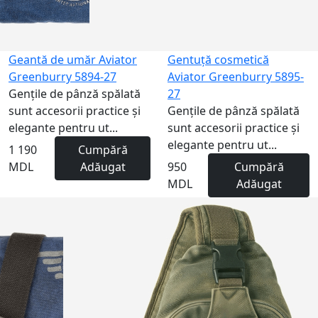
Geantă de umăr Aviator
Gentuță cosmetică
Greenburry 5894-27
Aviator Greenburry 5895-
Gențile de pânză spălată
27
sunt accesorii practice și
Gențile de pânză spălată
elegante pentru ut...
sunt accesorii practice și
elegante pentru ut...
1 190
Cumpără
MDL
Adăugat
950
Cumpără
MDL
Adăugat