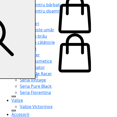
Genți pentru bărbați
Genți pentru doamne
Serviete
Rucsacuri
Genți peste umăr
Genți de brâu
Genți de călătorie
Shopper
Organiser
Truse cosmetice
Seria Aviator
Seria Cafe Racer
0
Seria Vintage
Seria Pure Black
Seria Fiorentina
Valize
Valize Victorinox
Accesorii