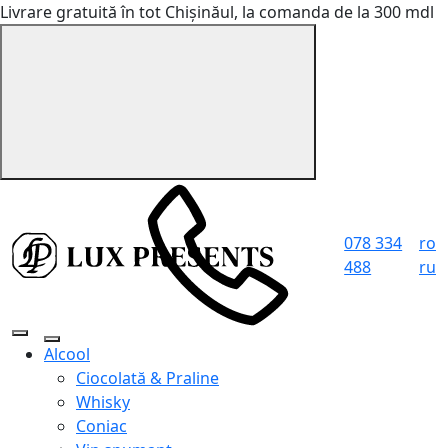
Livrare gratuită în tot Chișinăul, la comanda de la 300 mdl
078 334
ro
488
ru
Alcool
Ciocolată & Praline
Whisky
Coniac