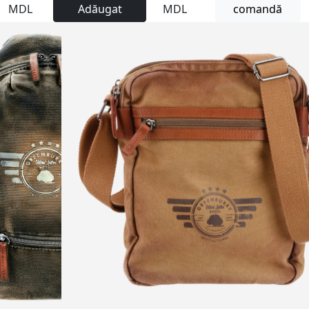
MDL
Adăugat
MDL
comandă
NEW
Nu este
disponibil