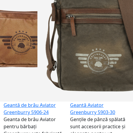
Geantă de brâu Aviator
Geantă Aviator
Greenburry 5906-24
Greenburry 5903-30
Geanta de brâu Aviator
Gențile de pânză spălată
pentru bărbați
sunt accesorii practice și