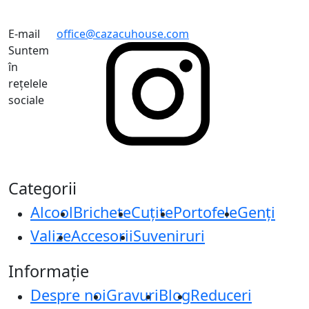
E-mail
office@cazacuhouse.com
Suntem
în
rețelele
sociale
Categorii
Alcool
Brichete
Cuțite
Portofele
Genți
Valize
Accesorii
Suveniruri
Informație
Despre noi
Gravuri
Blog
Reduceri