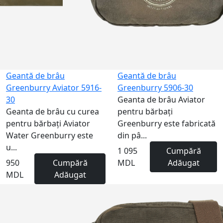
Geantă de brâu
Geantă de brâu
Greenburry Aviator 5916-
Greenburry 5906-30
30
Geanta de brâu Aviator
Geanta de brâu cu curea
pentru bărbați
pentru bărbați Aviator
Greenburry este fabricată
Water Greenburry este
din pâ...
u...
1 095
Cumpără
950
Cumpără
MDL
Adăugat
MDL
Adăugat