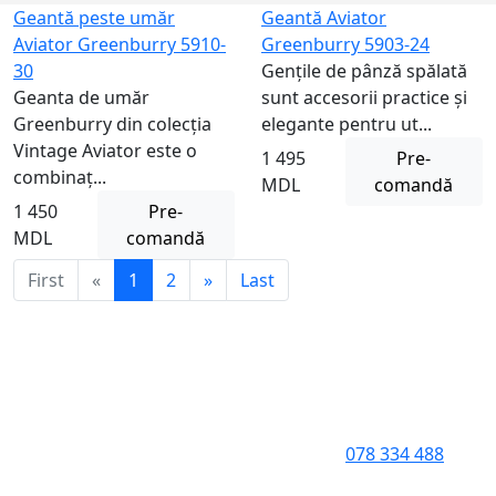
Geantă peste umăr
Geantă Aviator
Aviator Greenburry 5910-
Greenburry 5903-24
30
Gențile de pânză spălată
Geanta de umăr
sunt accesorii practice și
Greenburry din colecția
elegante pentru ut...
Vintage Aviator este o
1 495
Pre-
combinaț...
MDL
comandă
1 450
Pre-
MDL
comandă
First
«
1
2
»
Last
078 334 488