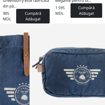
Greenburry este fabricată
elegante pentru ut...
din pâ...
1 595
Cumpără
985
Cumpără
MDL
Adăugat
MDL
Adăugat