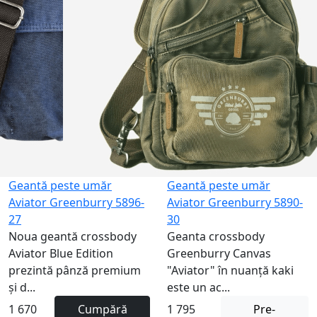
Geantă peste umăr
Geantă peste umăr
Aviator Greenburry 5896-
Aviator Greenburry 5890-
27
30
Noua geantă crossbody
Geanta crossbody
Aviator Blue Edition
Greenburry Canvas
prezintă pânză premium
"Aviator" în nuanță kaki
și d...
este un ac...
1 670
Cumpără
1 795
Pre-