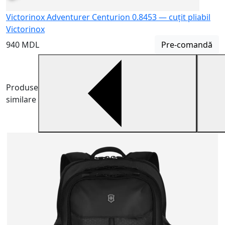
Victorinox Adventurer Centurion 0.8453 — cuțit pliabil
Victorinox
940 MDL
Pre-comandă
Produse
similare
R
A
a
3