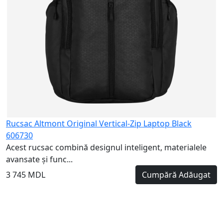
Rucsac Altmont Original Vertical-Zip Laptop Black
606730
Acest rucsac combină designul inteligent, materialele
avansate și func...
3 745 MDL
Cumpără
Adăugat