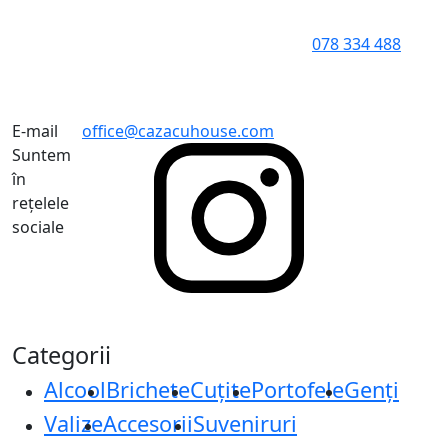
078 334 488
E-mail
office@cazacuhouse.com
Suntem
în
rețelele
sociale
Categorii
Alcool
Brichete
Cuțite
Portofele
Genți
Valize
Accesorii
Suveniruri