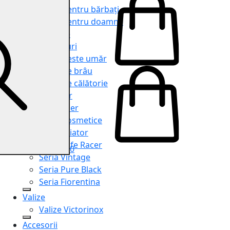
Genți pentru bărbați
Genți pentru doamne
Serviete
Rucsacuri
Genți peste umăr
Genți de brâu
Genți de călătorie
Shopper
Organiser
Truse cosmetice
Seria Aviator
Seria Cafe Racer
0
Seria Vintage
Seria Pure Black
Seria Fiorentina
Valize
Valize Victorinox
Accesorii