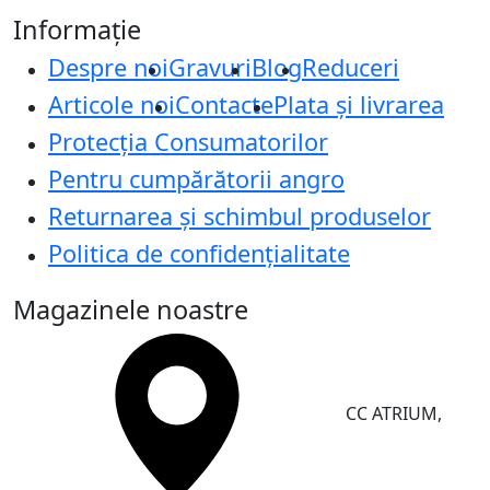
Informație
Despre noi
Gravuri
Blog
Reduceri
Articole noi
Contacte
Plata și livrarea
Protecţia Consumatorilor
Pentru cumpărătorii angro
Returnarea și schimbul produselor
Politica de confidențialitate
Magazinele noastre
CC ATRIUM,