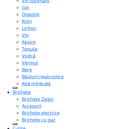
Vin spumant
Gin
Digestiv
Rom
Lichior
Vin
Absint
Tequila
Vodcă
Vermut
Bere
Băuturi nealcoolice
Apă minerală
Brichete
Brichete Zippo
Accesorii
Brichete electrice
Brichete cu gaz
Cuțite