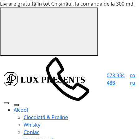
Livrare gratuită în tot Chișinăul, la comanda de la 300 mdl
078 334
ro
488
ru
Alcool
Ciocolată & Praline
Whisky
Coniac