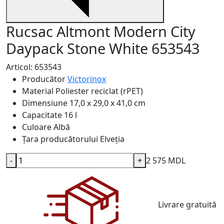
Rucsac Altmont Modern City
Daypack Stone White 653543
Articol: 653543
Producător
Victorinox
Material
Poliester reciclat (rPET)
Dimensiune
17,0 x 29,0 x 41,0 cm
Capacitate
16 l
Culoare
Albă
Țara producătorului
Elveția
-
+
2 575 MDL
Livrare gratuită