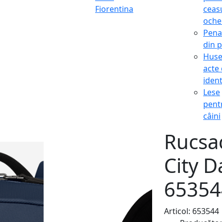
Fiorentina
ceasu
oche
Pena
din p
Hus
acte
ident
Lese
pent
câini
Rucsa
City 
65354
Articol: 653544