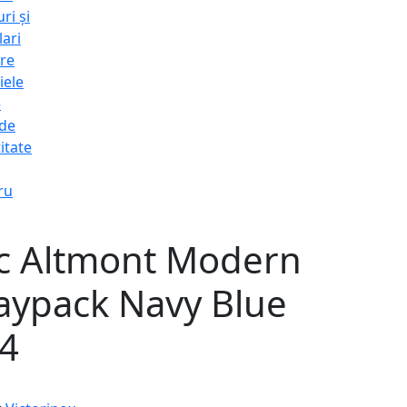
ri și
lari
re
iele
e
 de
itate
ru
c Altmont Modern
Daypack Navy Blue
4