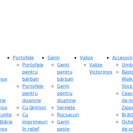
Portofele
Genți
Valize
Accesorii
Portofele
Genți
Valize
Umbr
e
pentru
pentru
Victorinox
Bast
inox
bărbați
bărbați
Walk
Portofele
Genți
Stick
pentru
pentru
Ceas
rie
doamne
doamne
de m
inox
Cu lănțișor
Serviete
Zipp
cuțite
Cu
Rucsacuri
Brăță
ătărie
imprimeuri
Genți
Oche
inox
în relief
peste
de s