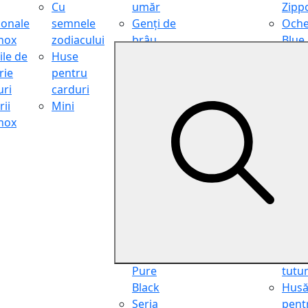
Cu
umăr
Zipp
ionale
semnele
Genți de
Oche
inox
zodiacului
brâu
Blue
ile de
Huse
Genți de
Light
rie
pentru
călătorie
Filter
ri
carduri
Shopper
Zipp
ii
Mini
Organiser
Oche
inox
Truse
de ci
cosmetice
Zipp
Seria
Cure
Aviator
din p
Seria Cafe
Hus
Racer
pent
Seria
chei
Vintage
Pung
Seria
pent
Pure
tutu
Black
Hus
Seria
pent