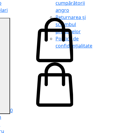
o
cumpărătorii
lari
angro
Returnarea și
schimbul
produselor
o
Politica de
lari
confidențialitate
tit
o
le
iele
e
ru
i
ru
0
n
ă
ru