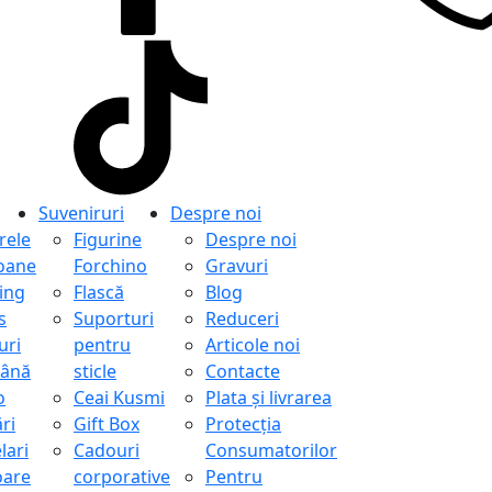
Suveniruri
Despre noi
ele
Figurine
Despre noi
oane
Forchino
Gravuri
ing
Flască
Blog
s
Suporturi
Reduceri
uri
pentru
Articole noi
ână
sticle
Contacte
o
Ceai Kusmi
Plata și livrarea
ri
Gift Box
Protecţia
lari
Cadouri
Consumatorilor
oare
corporative
Pentru