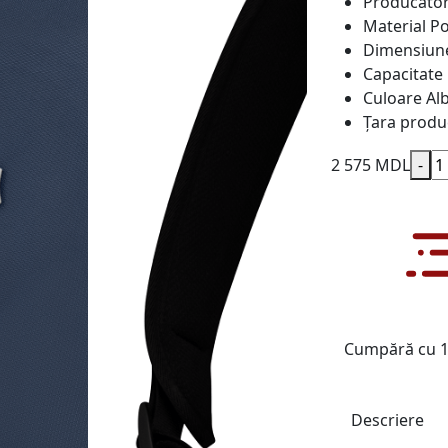
Producăto
Material
Po
Dimensiun
Capacitate
Culoare
Al
Țara produ
2 575 MDL
-
Cumpără cu 1 
Descriere