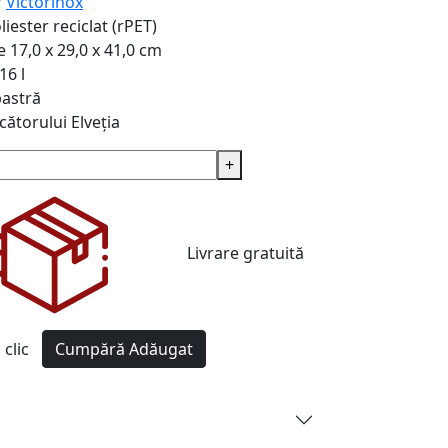
r
Victorinox
liester reciclat (rPET)
e
17,0 x 29,0 x 41,0 cm
16 l
bastră
cătorului
Elveția
+
Livrare gratuită
clic
Cumpără
Adăugat