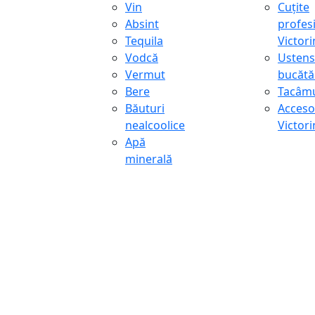
Vin
Cuțite
Absint
profes
Tequila
Victor
Vodcă
Ustens
Vermut
bucătă
Bere
Tacâmu
Băuturi
Accesor
nealcoolice
Victor
Apă
minerală