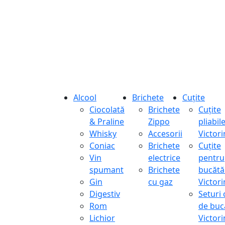
Alcool
Brichete
Cuțite
Ciocolată
Brichete
Cuțite
& Praline
Zippo
pliabil
Whisky
Accesorii
Victor
Coniac
Brichete
Cuțite
Vin
electrice
pentru
spumant
Brichete
bucătă
Gin
cu gaz
Victor
Digestiv
Seturi 
Rom
de buc
Lichior
Victor