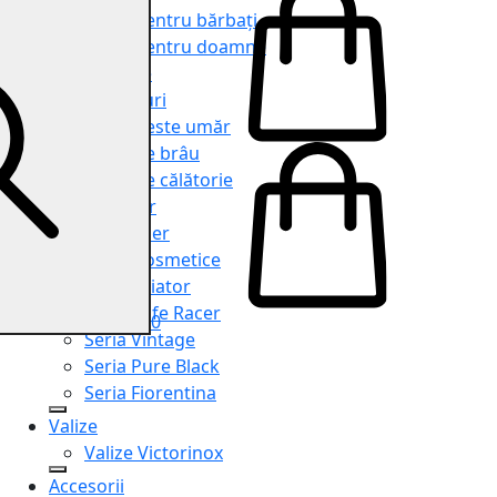
Genți pentru bărbați
Genți pentru doamne
Serviete
Rucsacuri
Genți peste umăr
Genți de brâu
Genți de călătorie
Shopper
Organiser
Truse cosmetice
Seria Aviator
Seria Cafe Racer
0
Seria Vintage
Seria Pure Black
Seria Fiorentina
Valize
Valize Victorinox
Accesorii