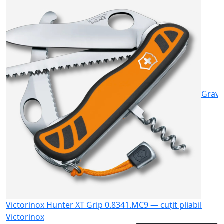
S
2
Gravu
Victorinox Hunter XT Grip 0.8341.MC9 — cuțit pliabil
Victorinox