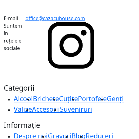
E-mail
office@cazacuhouse.com
Suntem
în
rețelele
sociale
Categorii
Alcool
Brichete
Cuțite
Portofele
Genți
Valize
Accesorii
Suveniruri
Informație
Despre noi
Gravuri
Blog
Reduceri