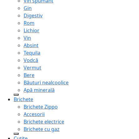
Vin spumant
Gin
Digestiv
Rom
Lichior
Vin
Absint
Tequila
Vodcă
Vermut
Bere
Băuturi nealcoolice
Apă minerală
Brichete
Brichete Zippo
Accesorii
Brichete electrice
Brichete cu gaz
Cuțite