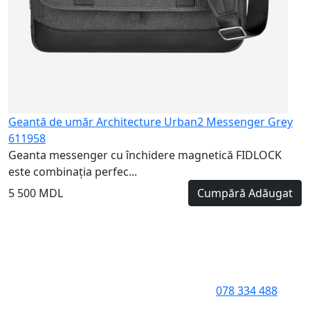
Geantă de umăr Architecture Urban2 Messenger Grey
611958
Geanta messenger cu închidere magnetică FIDLOCK
este combinația perfec...
5 500 MDL
Cumpără
Adăugat
078 334 488