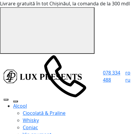
Livrare gratuită în tot Chișinăul, la comanda de la 300 mdl
078 334
ro
488
ru
Alcool
Ciocolată & Praline
Whisky
Coniac