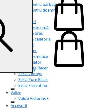
Genți pentru bărbați
Genți pentru doamne
Serviete
Rucsacuri
Genți peste umăr
Genți de brâu
Genți de călătorie
Shopper
Organiser
Truse cosmetice
Seria Aviator
Seria Cafe Racer
0
Seria Vintage
Seria Pure Black
Seria Fiorentina
Valize
Valize Victorinox
Accesorii