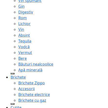
Vin spumant
Gin
Digestiv
Rom
Lichior
Vin
Absint
Tequila
Vodcă
Vermut
Bere
Băuturi nealcoolice
Apă minerală
Brichete
Brichete Zippo
Accesorii
Brichete electrice
Brichete cu gaz
Cuțite