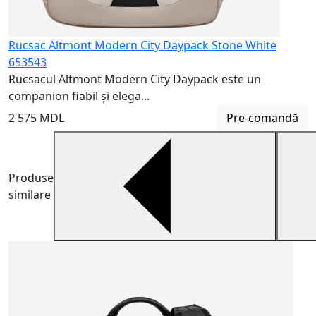
Rucsac Altmont Modern City Daypack Stone White
653543
Rucsacul Altmont Modern City Daypack este un
companion fiabil și elega...
2 575 MDL
Pre-comandă
Produse
similare
G
6
G