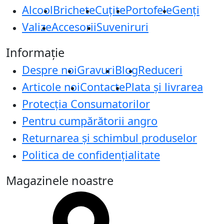
Alcool
Brichete
Cuțite
Portofele
Genți
Valize
Accesorii
Suveniruri
Informație
Despre noi
Gravuri
Blog
Reduceri
Articole noi
Contacte
Plata și livrarea
Protecţia Consumatorilor
Pentru cumpărătorii angro
Returnarea și schimbul produselor
Politica de confidențialitate
Magazinele noastre