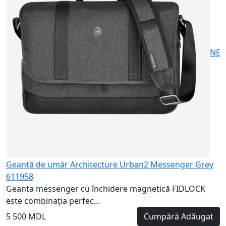
1
4
NE
Geantă de umăr Architecture Urban2 Messenger Grey
611958
Geanta messenger cu închidere magnetică FIDLOCK
este combinația perfec...
5 500 MDL
Cumpără
Adăugat