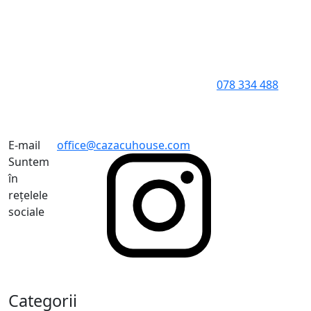
078 334 488
E-mail
office@cazacuhouse.com
Suntem
în
rețelele
sociale
Categorii