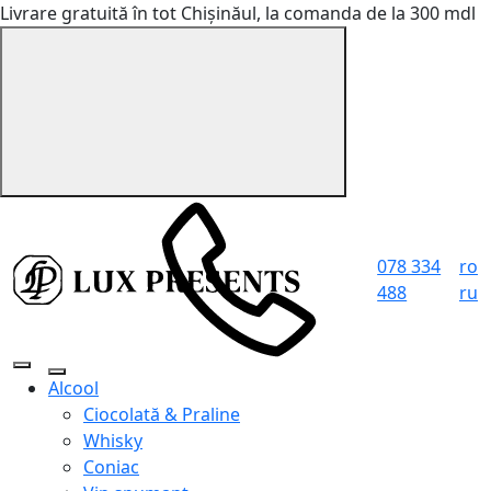
Livrare gratuită în tot Chișinăul, la comanda de la 300 mdl
078 334
ro
488
ru
Alcool
Ciocolată & Praline
Whisky
Coniac