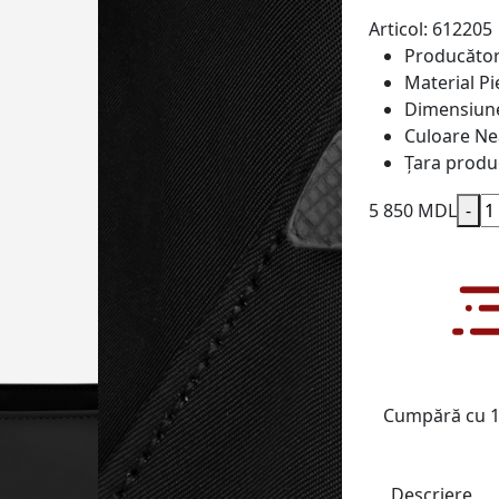
Articol: 612205
Producăto
Material
Pi
Dimensiun
Culoare
Ne
Țara produ
5 850 MDL
-
Cumpără cu 1 
Descriere