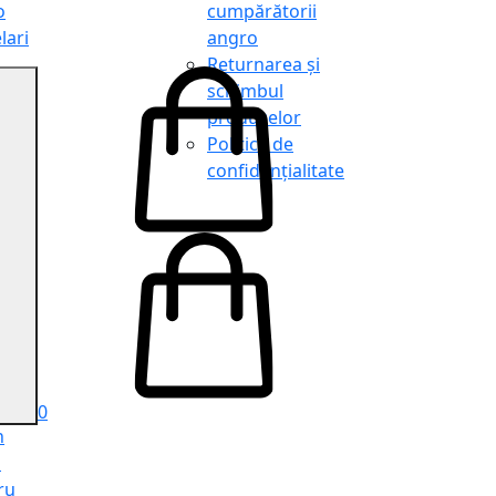
o
cumpărătorii
lari
angro
Returnarea și
schimbul
produselor
o
Politica de
lari
confidențialitate
tit
o
le
iele
e
ru
i
ru
0
n
ă
ru