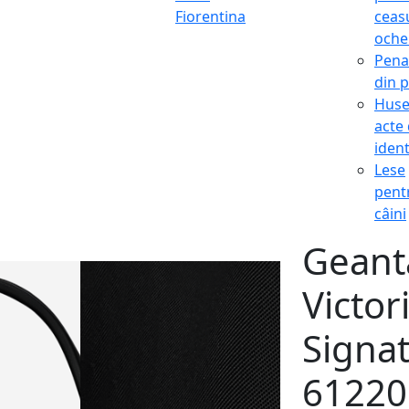
Fiorentina
ceasu
oche
Pena
din p
Hus
acte
ident
Lese
pent
câini
Geant
Victor
Signat
61220