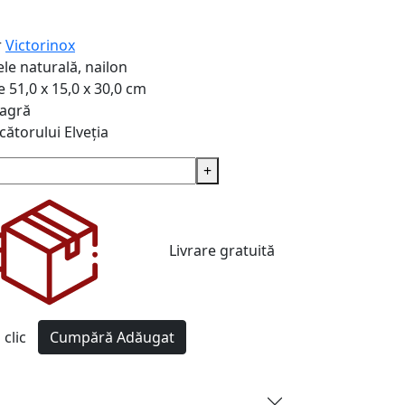
r
Victorinox
ele naturală, nailon
e
51,0 x 15,0 x 30,0 cm
agră
cătorului
Elveția
+
Livrare gratuită
clic
Cumpără
Adăugat