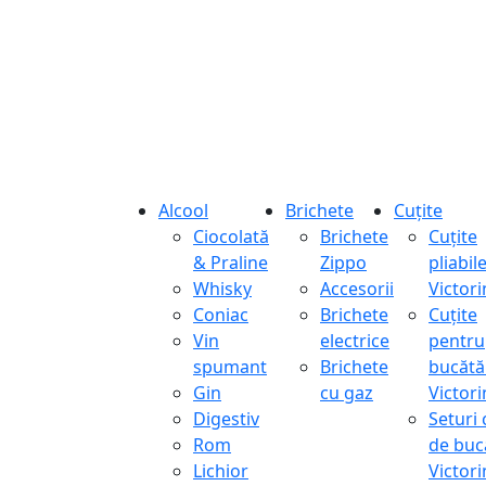
Alcool
Brichete
Cuțite
Ciocolată
Brichete
Cuțite
& Praline
Zippo
pliabil
Whisky
Accesorii
Victor
Coniac
Brichete
Cuțite
Vin
electrice
pentru
spumant
Brichete
bucătă
Gin
cu gaz
Victor
Digestiv
Seturi 
Rom
de buc
Lichior
Victor