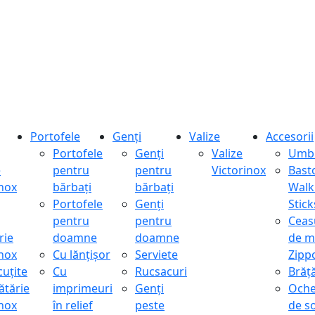
Portofele
Genți
Valize
Accesorii
Portofele
Genți
Valize
Umbr
e
pentru
pentru
Victorinox
Bast
inox
bărbați
bărbați
Walk
Portofele
Genți
Stick
pentru
pentru
Ceas
rie
doamne
doamne
de m
inox
Cu lănțișor
Serviete
Zipp
cuțite
Cu
Rucsacuri
Brăță
ătărie
imprimeuri
Genți
Oche
inox
în relief
peste
de s