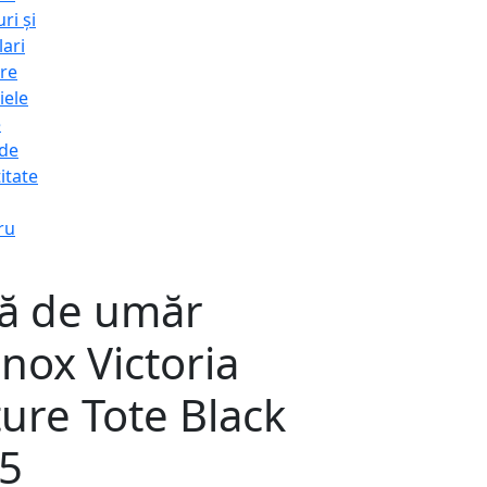
ri și
lari
re
iele
e
 de
itate
ru
ă de umăr
inox Victoria
ure Tote Black
5