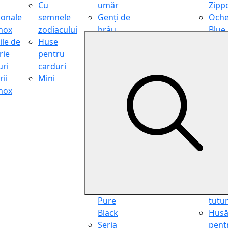
Cu
umăr
Zipp
ionale
semnele
Genți de
Oche
inox
zodiacului
brâu
Blue
ile de
Huse
Genți de
Light
rie
pentru
călătorie
Filter
ri
carduri
Shopper
Zipp
ii
Mini
Organiser
Oche
inox
Truse
de ci
cosmetice
Zipp
Seria
Cure
Aviator
din p
Seria Cafe
Hus
Racer
pent
Seria
chei
Vintage
Pung
Seria
pent
Pure
tutu
Black
Hus
Seria
pent