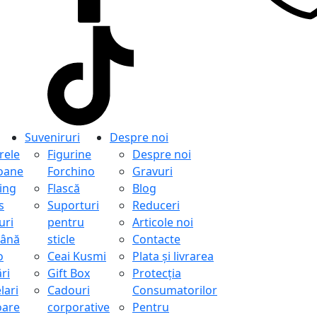
Suveniruri
Despre noi
ele
Figurine
Despre noi
oane
Forchino
Gravuri
ing
Flască
Blog
s
Suporturi
Reduceri
uri
pentru
Articole noi
ână
sticle
Contacte
o
Ceai Kusmi
Plata și livrarea
ri
Gift Box
Protecţia
lari
Cadouri
Consumatorilor
oare
corporative
Pentru