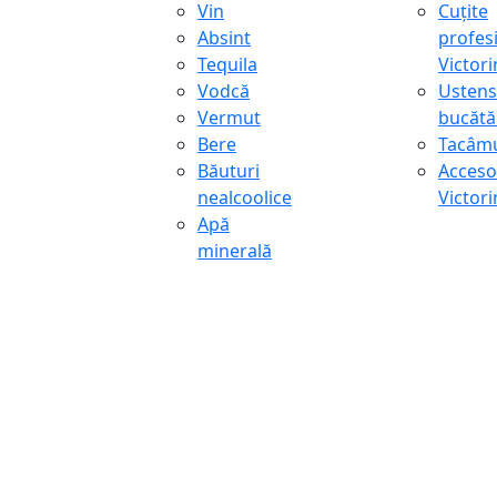
Vin
Cuțite
Absint
profes
Tequila
Victor
Vodcă
Ustens
Vermut
bucătă
Bere
Tacâmu
Băuturi
Accesor
nealcoolice
Victor
Apă
minerală