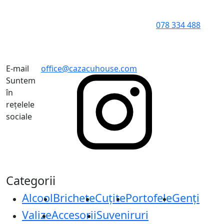
078 334 488
E-mail
office@cazacuhouse.com
Suntem
în
rețelele
sociale
Categorii
Alcool
Brichete
Cuțite
Portofele
Genți
Valize
Accesorii
Suveniruri