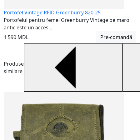
Portofel Vintage RFID Greenburry 820-25
Portofelul pentru femei Greenburry Vintage pe maro
antic este un acces...
1 590 MDL
Pre-comandă
Produse
similare
G
G
t
3