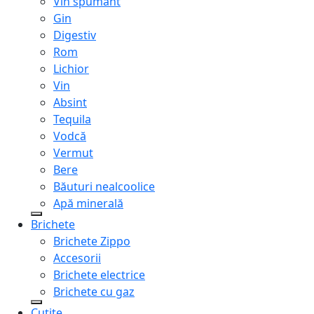
Vin spumant
Gin
Digestiv
Rom
Lichior
Vin
Absint
Tequila
Vodcă
Vermut
Bere
Băuturi nealcoolice
Apă minerală
Brichete
Brichete Zippo
Accesorii
Brichete electrice
Brichete cu gaz
Cuțite