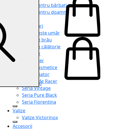
Genți pentru bărbați
Genți pentru doamne
Serviete
Rucsacuri
Genți peste umăr
Genți de brâu
Genți de călătorie
Shopper
Organiser
Truse cosmetice
Seria Aviator
Seria Cafe Racer
0
Seria Vintage
Seria Pure Black
Seria Fiorentina
Valize
Valize Victorinox
Accesorii