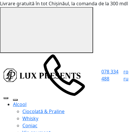
Livrare gratuită în tot Chișinăul, la comanda de la 300 mdl
078 334
ro
488
ru
Alcool
Ciocolată & Praline
Whisky
Coniac