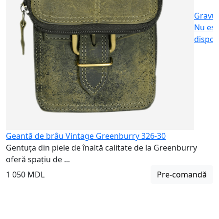
Gravu
Nu est
dispon
Geantă de brâu Vintage Greenburry 326-30
Gentuța din piele de înaltă calitate de la Greenburry
oferă spațiu de ...
1 050 MDL
Pre-comandă