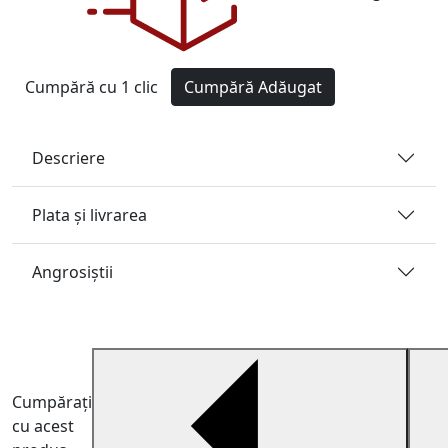
Cumpără cu 1 clic
Cumpără
Adăugat
Descriere
Plata și livrarea
Angrosiştii
Cumpărați
cu acest