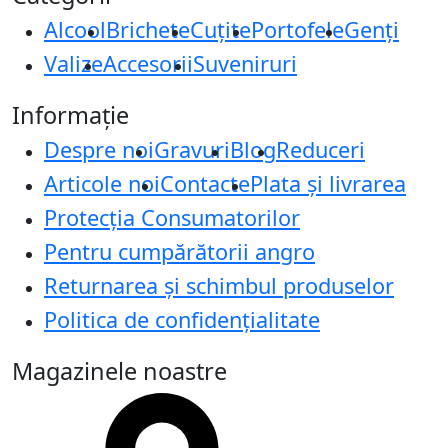
Alcool
Brichete
Cuțite
Portofele
Genți
Valize
Accesorii
Suveniruri
Informație
Despre noi
Gravuri
Blog
Reduceri
Articole noi
Contacte
Plata și livrarea
Protecţia Consumatorilor
Pentru cumpărătorii angro
Returnarea și schimbul produselor
Politica de confidențialitate
Magazinele noastre