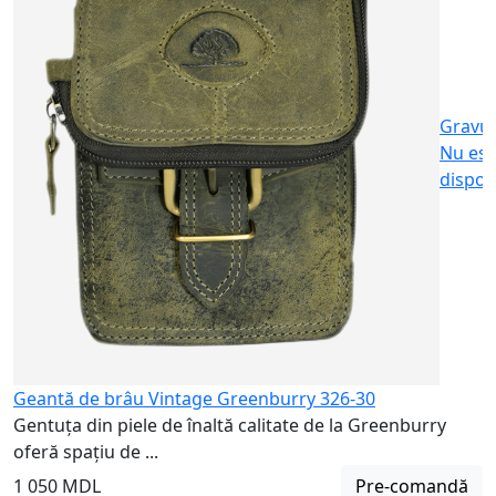
G
t
3
Gravu
Nu est
dispon
Geantă de brâu Vintage Greenburry 326-30
Gentuța din piele de înaltă calitate de la Greenburry
oferă spațiu de ...
1 050 MDL
Pre-comandă