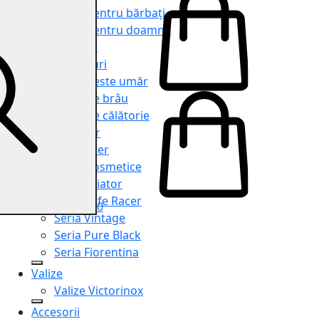
Genți pentru bărbați
Genți pentru doamne
Serviete
Rucsacuri
Genți peste umăr
Genți de brâu
Genți de călătorie
Shopper
Organiser
Truse cosmetice
Seria Aviator
Seria Cafe Racer
0
Seria Vintage
Seria Pure Black
Seria Fiorentina
Valize
Valize Victorinox
Accesorii