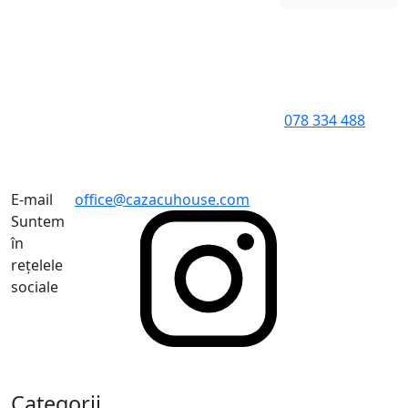
078 334 488
E-mail
office@cazacuhouse.com
Suntem
în
rețelele
sociale
Categorii