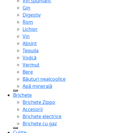
Vin spumant
Gin
Digestiv
Rom
Lichior
Vin
Absint
Tequila
Vodcă
Vermut
Bere
Băuturi nealcoolice
Apă minerală
Brichete
Brichete Zippo
Accesorii
Brichete electrice
Brichete cu gaz
Cuțite