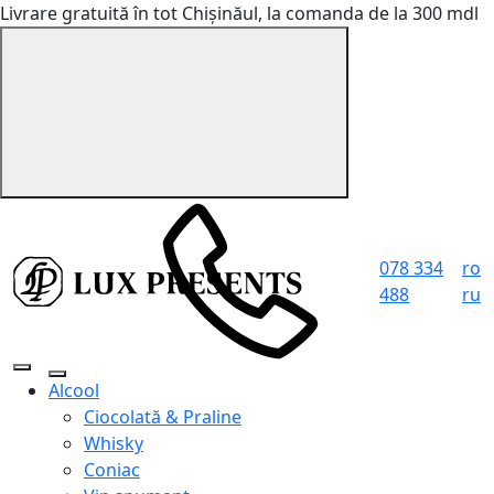
Livrare gratuită în tot Chișinăul, la comanda de la 300 mdl
078 334
ro
488
ru
Alcool
Ciocolată & Praline
Whisky
Coniac