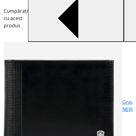
Cumpărați
cu acest
produs
P
P
u
1
Gravu
NEW