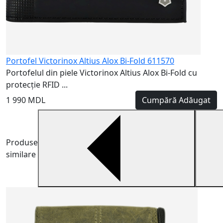
Portofel Victorinox Altius Alox Bi-Fold 611570
Portofelul din piele Victorinox Altius Alox Bi-Fold cu
protecție RFID ...
1 990 MDL
Cumpără
Adăugat
Produse
similare
G