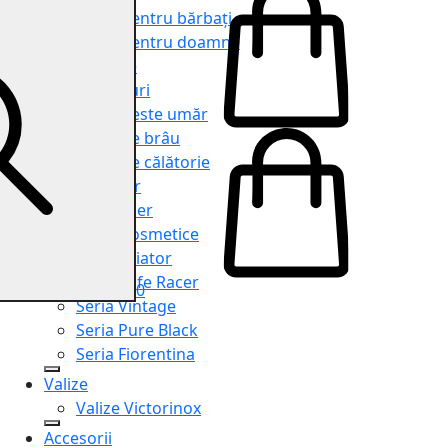
Genți pentru bărbați
Genți pentru doamne
Serviete
Rucsacuri
Genți peste umăr
Genți de brâu
Genți de călătorie
Shopper
Organiser
Truse cosmetice
Seria Aviator
Seria Cafe Racer
0
Seria Vintage
Seria Pure Black
Seria Fiorentina
Valize
Valize Victorinox
Accesorii