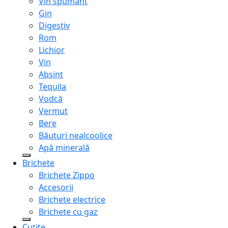
Vin spumant
Gin
Digestiv
Rom
Lichior
Vin
Absint
Tequila
Vodcă
Vermut
Bere
Băuturi nealcoolice
Apă minerală
Brichete
Brichete Zippo
Accesorii
Brichete electrice
Brichete cu gaz
Cuțite