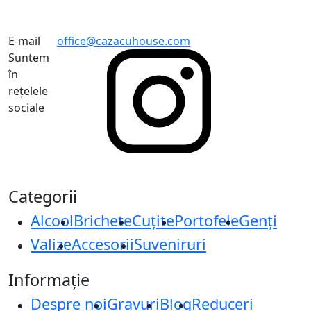
E-mail
office@cazacuhouse.com
Suntem
în
rețelele
sociale
Categorii
Alcool
Brichete
Cuțite
Portofele
Genți
Valize
Accesorii
Suveniruri
Informație
Despre noi
Gravuri
Blog
Reduceri