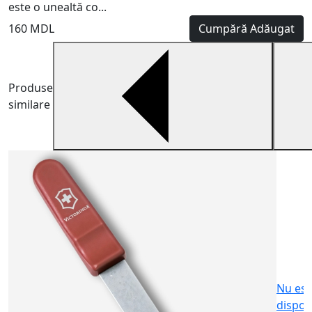
este o unealtă co...
160 MDL
Cumpără
Adăugat
Produse
similare
A
V
c
4
Nu est
dispon