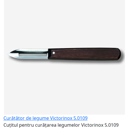
C
C
o
1
Curățător de legume Victorinox 5.0109
Cuțitul pentru curățarea legumelor Victorinox 5.0109