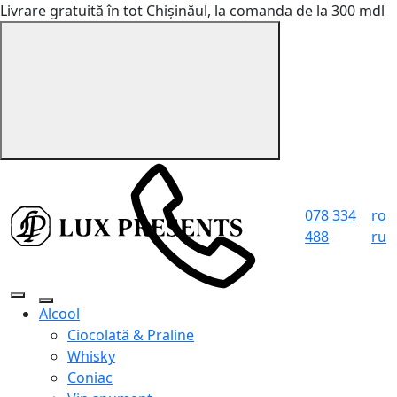
Livrare gratuită în tot Chișinăul, la comanda de la 300 mdl
078 334
ro
488
ru
Alcool
Ciocolată & Praline
Whisky
Coniac