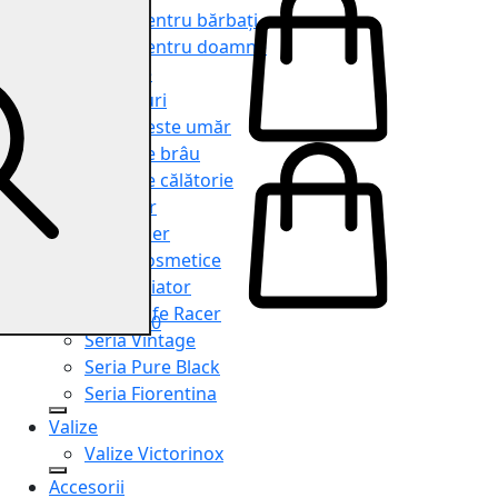
Genți pentru bărbați
Genți pentru doamne
Serviete
Rucsacuri
Genți peste umăr
Genți de brâu
Genți de călătorie
Shopper
Organiser
Truse cosmetice
Seria Aviator
Seria Cafe Racer
0
Seria Vintage
Seria Pure Black
Seria Fiorentina
Valize
Valize Victorinox
Accesorii