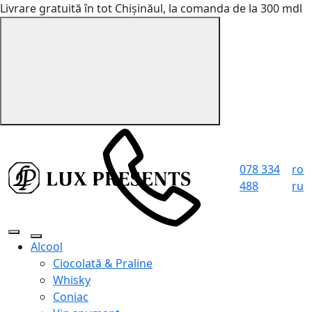
Livrare gratuită în tot Chișinăul, la comanda de la 300 mdl
078 334
ro
488
ru
Alcool
Ciocolată & Praline
Whisky
Coniac