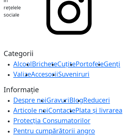
în
rețelele
sociale
Categorii
Alcool
Brichete
Cuțite
Portofele
Genți
Valize
Accesorii
Suveniruri
Informație
Despre noi
Gravuri
Blog
Reduceri
Articole noi
Contacte
Plata și livrarea
Protecţia Consumatorilor
Pentru cumpărătorii angro