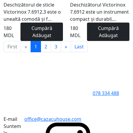
Deschizătorul de sticle
Deschizătorul Victorinox
Victorinox 7.6912.3 este o
7.6912 este un instrument
unealtă comodă și f...
compact și durabil,...
180
Cumpără
180
Cumpără
MDL
Adăugat
MDL
Adăugat
First
«
1
2
3
»
Last
078 334 488
E-mail
office@cazacuhouse.com
Suntem