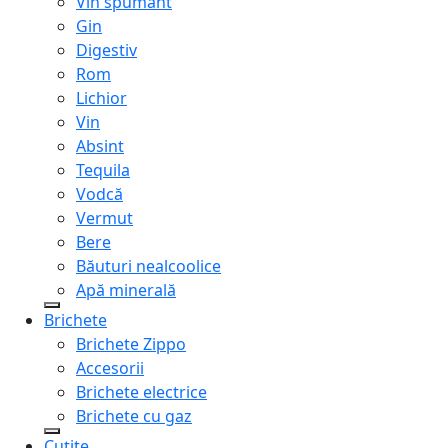
Vin spumant
Gin
Digestiv
Rom
Lichior
Vin
Absint
Tequila
Vodcă
Vermut
Bere
Băuturi nealcoolice
Apă minerală
Brichete
Brichete Zippo
Accesorii
Brichete electrice
Brichete cu gaz
Cuțite