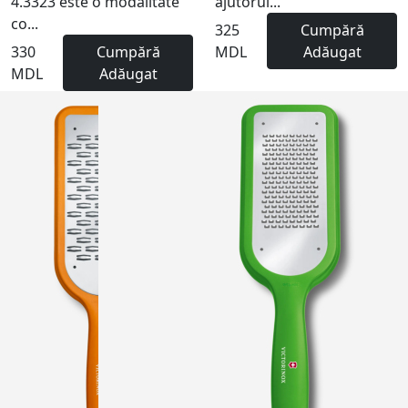
4.3323 este o modalitate
ajutorul...
co...
325
Cumpără
330
Cumpără
MDL
Adăugat
MDL
Adăugat