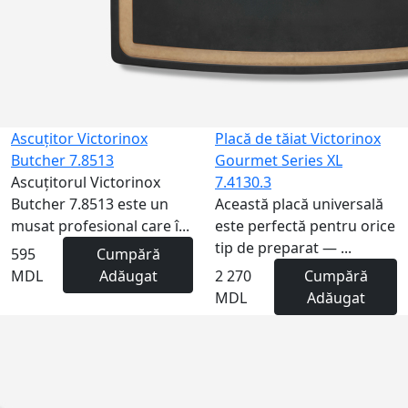
Ascuțitor Victorinox
Placă de tăiat Victorinox
Butcher 7.8513
Gourmet Series XL
Ascuțitorul Victorinox
7.4130.3
Butcher 7.8513 este un
Această placă universală
musat profesional care î...
este perfectă pentru orice
tip de preparat — ...
595
Cumpără
MDL
Adăugat
2 270
Cumpără
MDL
Adăugat