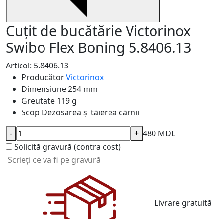
Cuțit de bucătărie Victorinox
Swibo Flex Boning 5.8406.13
Articol: 5.8406.13
Producător
Victorinox
Dimensiune
254 mm
Greutate
119 g
Scop
Dezosarea și tăierea cărnii
-
+
480 MDL
Solicită gravură (contra cost)
Livrare gratuită