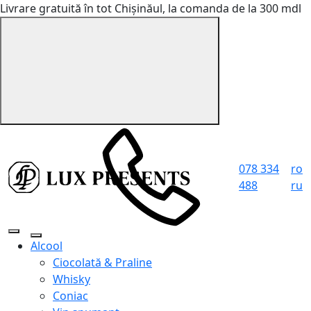
Livrare gratuită în tot Chișinăul, la comanda de la 300 mdl
078 334
ro
488
ru
Alcool
Ciocolată & Praline
Whisky
Coniac