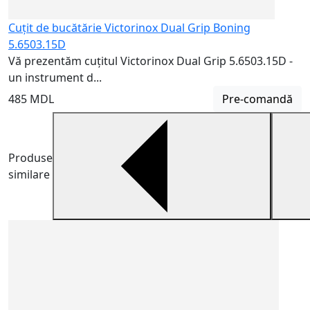
Cuțit de bucătărie Victorinox Dual Grip Boning
5.6503.15D
Vă prezentăm cuțitul Victorinox Dual Grip 5.6503.15D -
un instrument d...
485 MDL
Pre-comandă
Produse
similare
T
5
T
e