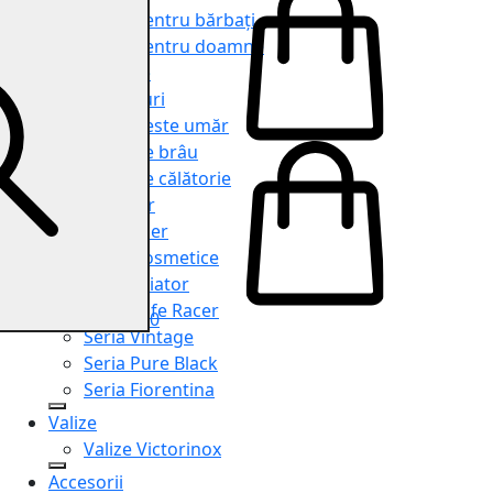
Genți pentru bărbați
Genți pentru doamne
Serviete
Rucsacuri
Genți peste umăr
Genți de brâu
Genți de călătorie
Shopper
Organiser
Truse cosmetice
Seria Aviator
Seria Cafe Racer
0
Seria Vintage
Seria Pure Black
Seria Fiorentina
Valize
Valize Victorinox
Accesorii