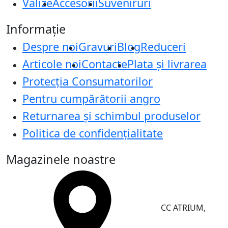
Valize
Accesorii
Suveniruri
Informație
Despre noi
Gravuri
Blog
Reduceri
Articole noi
Contacte
Plata și livrarea
Protecţia Consumatorilor
Pentru cumpărătorii angro
Returnarea și schimbul produselor
Politica de confidențialitate
Magazinele noastre
CC ATRIUM,