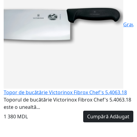
1
Gravu
Topor de bucătărie Victorinox Fibrox Chef's 5.4063.18
Toporul de bucătărie Victorinox Fibrox Chef's 5.4063.18
este o unealtă...
1 380 MDL
Cumpără
Adăugat