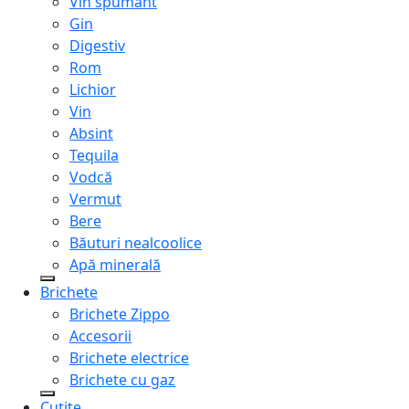
Vin spumant
Gin
Digestiv
Rom
Lichior
Vin
Absint
Tequila
Vodcă
Vermut
Bere
Băuturi nealcoolice
Apă minerală
Brichete
Brichete Zippo
Accesorii
Brichete electrice
Brichete cu gaz
Cuțite