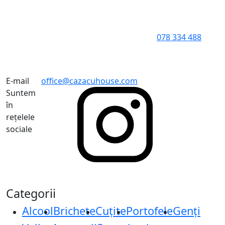
078 334 488
E-mail
office@cazacuhouse.com
Suntem
în
rețelele
sociale
Categorii
Alcool
Brichete
Cuțite
Portofele
Genți