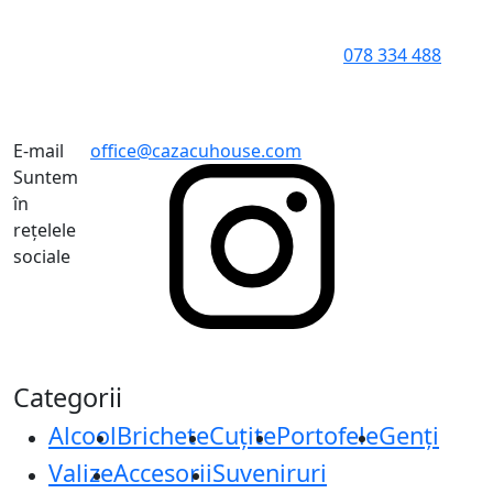
078 334 488
E-mail
office@cazacuhouse.com
Suntem
în
rețelele
sociale
Categorii
Alcool
Brichete
Cuțite
Portofele
Genți
Valize
Accesorii
Suveniruri