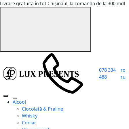
Livrare gratuită în tot Chișinăul, la comanda de la 300 mdl
078 334
ro
488
ru
Alcool
Ciocolată & Praline
Whisky
Coniac