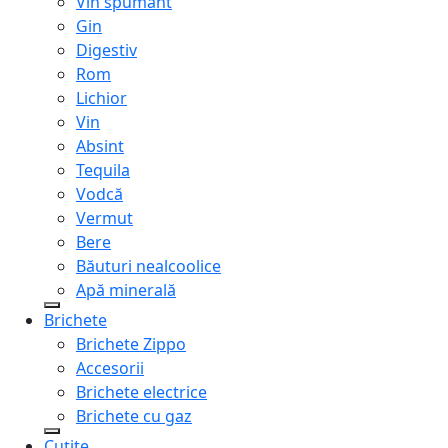
Vin spumant
Gin
Digestiv
Rom
Lichior
Vin
Absint
Tequila
Vodcă
Vermut
Bere
Băuturi nealcoolice
Apă minerală
Brichete
Brichete Zippo
Accesorii
Brichete electrice
Brichete cu gaz
Cuțite