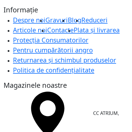
Informație
Despre noi
Gravuri
Blog
Reduceri
Articole noi
Contacte
Plata și livrarea
Protecţia Consumatorilor
Pentru cumpărătorii angro
Returnarea și schimbul produselor
Politica de confidențialitate
Magazinele noastre
CC ATRIUM,