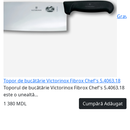
Gravu
Topor de bucătărie Victorinox Fibrox Chef's 5.4063.18
Toporul de bucătărie Victorinox Fibrox Chef's 5.4063.18
este o unealtă...
1 380 MDL
Cumpără
Adăugat