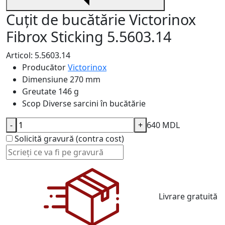
Cuțit de bucătărie Victorinox
Fibrox Sticking 5.5603.14
Articol: 5.5603.14
Producător
Victorinox
Dimensiune
270 mm
Greutate
146 g
Scop
Diverse sarcini în bucătărie
-
+
640 MDL
Solicită gravură (contra cost)
Livrare gratuită