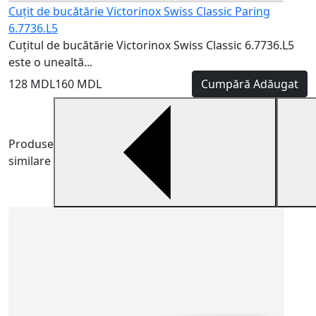
Cuțit de bucătărie Victorinox Swiss Classic Paring
6.7736.L5
Cuțitul de bucătărie Victorinox Swiss Classic 6.7736.L5
este o unealtă...
128 MDL
160 MDL
Cumpără
Adăugat
Produse
similare
T
5
T
e
1