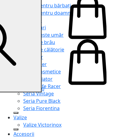
Genți pentru bărbați
Genți pentru doamne
Serviete
Rucsacuri
Genți peste umăr
Genți de brâu
Genți de călătorie
Shopper
Organiser
Truse cosmetice
Seria Aviator
Seria Cafe Racer
0
Seria Vintage
Seria Pure Black
Seria Fiorentina
Valize
Valize Victorinox
Accesorii