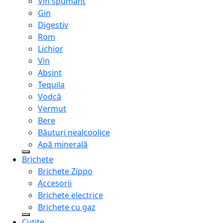
Vin spumant
Gin
Digestiv
Rom
Lichior
Vin
Absint
Tequila
Vodcă
Vermut
Bere
Băuturi nealcoolice
Apă minerală
Brichete
Brichete Zippo
Accesorii
Brichete electrice
Brichete cu gaz
Cuțite