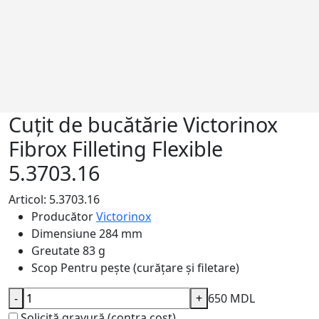
Cuțit de bucătărie Victorinox
Fibrox Filleting Flexible
5.3703.16
Articol: 5.3703.16
Producător
Victorinox
Dimensiune
284 mm
Greutate
83 g
Scop
Pentru pește (curățare și filetare)
-
+
650 MDL
Solicită gravură (contra cost)