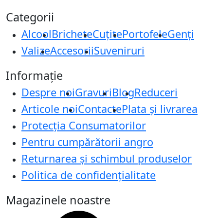
Categorii
Alcool
Brichete
Cuțite
Portofele
Genți
Valize
Accesorii
Suveniruri
Informație
Despre noi
Gravuri
Blog
Reduceri
Articole noi
Contacte
Plata și livrarea
Protecţia Consumatorilor
Pentru cumpărătorii angro
Returnarea și schimbul produselor
Politica de confidențialitate
Magazinele noastre