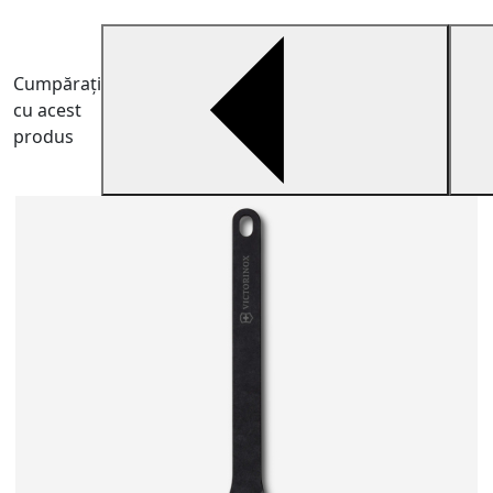
Cumpărați
cu acest
produs
R
R
i
4