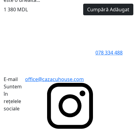
este o unealtă...
1 380 MDL
Cumpără
Adăugat
078 334 488
E-mail
office@cazacuhouse.com
Suntem
în
rețelele
sociale