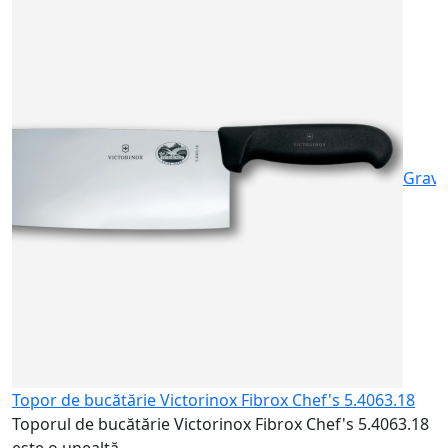
T
5
T
e
1
Gravu
Topor de bucătărie Victorinox Fibrox Chef's 5.4063.18
Toporul de bucătărie Victorinox Fibrox Chef's 5.4063.18