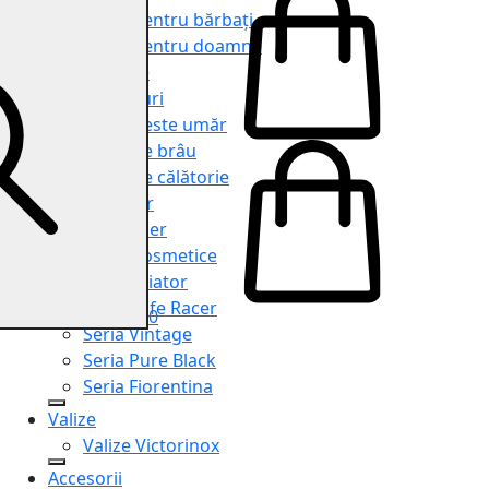
Genți pentru bărbați
Genți pentru doamne
Serviete
Rucsacuri
Genți peste umăr
Genți de brâu
Genți de călătorie
Shopper
Organiser
Truse cosmetice
Seria Aviator
Seria Cafe Racer
0
Seria Vintage
Seria Pure Black
Seria Fiorentina
Valize
Valize Victorinox
Accesorii