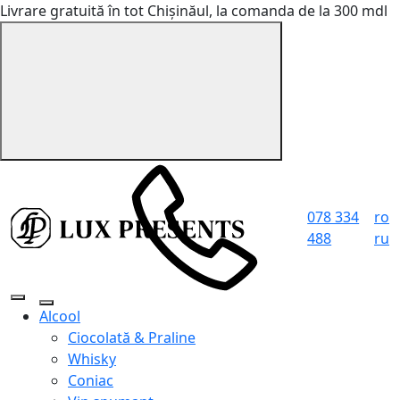
Livrare gratuită în tot Chișinăul, la comanda de la 300 mdl
078 334
ro
488
ru
Alcool
Ciocolată & Praline
Whisky
Coniac