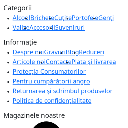
Categorii
Alcool
Brichete
Cuțite
Portofele
Genți
Valize
Accesorii
Suveniruri
Informație
Despre noi
Gravuri
Blog
Reduceri
Articole noi
Contacte
Plata și livrarea
Protecţia Consumatorilor
Pentru cumpărătorii angro
Returnarea și schimbul produselor
Politica de confidențialitate
Magazinele noastre