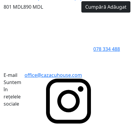
801 MDL
890 MDL
Cumpără
Adăugat
078 334 488
E-mail
office@cazacuhouse.com
Suntem
în
rețelele
sociale