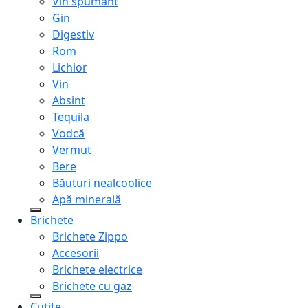
Vin spumant
Gin
Digestiv
Rom
Lichior
Vin
Absint
Tequila
Vodcă
Vermut
Bere
Băuturi nealcoolice
Apă minerală
Brichete
Brichete Zippo
Accesorii
Brichete electrice
Brichete cu gaz
Cuțite