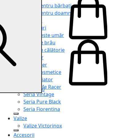
Genți pentru bărbați
Genți pentru doamne
Serviete
Rucsacuri
Genți peste umăr
Genți de brâu
Genți de călătorie
Shopper
Organiser
Truse cosmetice
Seria Aviator
Seria Cafe Racer
0
Seria Vintage
Seria Pure Black
Seria Fiorentina
Valize
Valize Victorinox
Accesorii