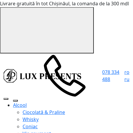
Livrare gratuită în tot Chișinăul, la comanda de la 300 mdl
078 334
ro
488
ru
Alcool
Ciocolată & Praline
Whisky
Coniac