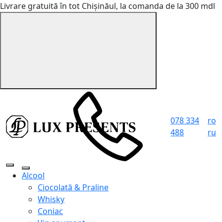
Livrare gratuită în tot Chișinăul, la comanda de la 300 mdl
078 334
ro
488
ru
Alcool
Ciocolată & Praline
Whisky
Coniac