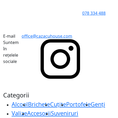
078 334 488
E-mail
office@cazacuhouse.com
Suntem
în
rețelele
sociale
Categorii
Alcool
Brichete
Cuțite
Portofele
Genți
Valize
Accesorii
Suveniruri