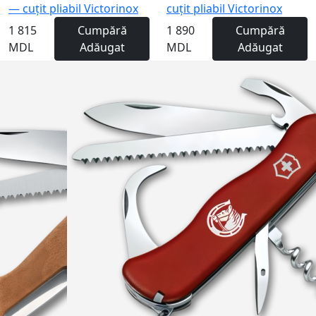
— cuțit pliabil Victorinox
cuțit pliabil Victorinox
1 815
Cumpără
1 890
Cumpără
MDL
Adăugat
MDL
Adăugat
Gravură
-10%