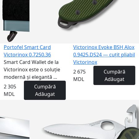
Portofel Smart Card
Victorinox Evoke BSH Alox
Victorinox 0.7250.36
0.9425.DS24 — cuțit pliabil
Smart Card Wallet de la
Victorinox
Victorinox este o soluție
2 675
Cumpără
modernă și elegantă ...
MDL
Adăugat
2 305
Cumpără
MDL
Adăugat