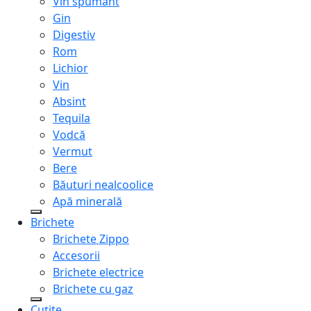
Vin spumant
Gin
Digestiv
Rom
Lichior
Vin
Absint
Tequila
Vodcă
Vermut
Bere
Băuturi nealcoolice
Apă minerală
Brichete
Brichete Zippo
Accesorii
Brichete electrice
Brichete cu gaz
Cuțite