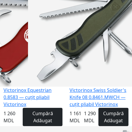
Gravură
Victorinox Equestrian
Victorinox Swiss Soldier's
0.8583 — cuțit pliabil
Knife 08 0.8461.MWCH —
Victorinox
cuțit pliabil Victorinox
1 260
Cumpără
1 161
1 290
Cumpără
MDL
Adăugat
MDL
MDL
Adăugat