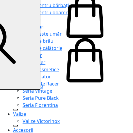
Genți pentru bărbați
Genți pentru doamne
Serviete
Rucsacuri
Genți peste umăr
Genți de brâu
Genți de călătorie
Shopper
Organiser
Truse cosmetice
Seria Aviator
Seria Cafe Racer
0
Seria Vintage
Seria Pure Black
Seria Fiorentina
Valize
Valize Victorinox
Accesorii