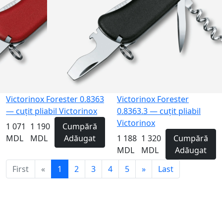
Victorinox Forester 0.8363
Victorinox Forester
— cuțit pliabil Victorinox
0.8363.3 — cuțit pliabil
Victorinox
1 071
1 190
Cumpără
MDL
MDL
Adăugat
1 188
1 320
Cumpără
MDL
MDL
Adăugat
First
«
1
2
3
4
5
»
Last