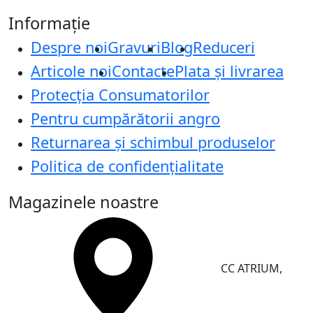
Informație
Despre noi
Gravuri
Blog
Reduceri
Articole noi
Contacte
Plata și livrarea
Protecţia Consumatorilor
Pentru cumpărătorii angro
Returnarea și schimbul produselor
Politica de confidențialitate
Magazinele noastre
CC ATRIUM,