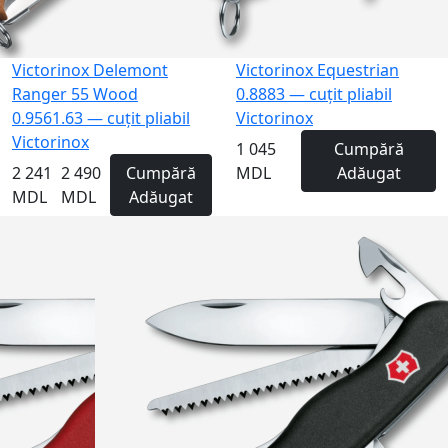
Victorinox Delemont
Victorinox Equestrian
Ranger 55 Wood
0.8883 — cuțit pliabil
0.9561.63 — cuțit pliabil
Victorinox
Victorinox
1 045
Cumpără
2 241
2 490
Cumpără
MDL
Adăugat
MDL
MDL
Adăugat
Gravură
-10%