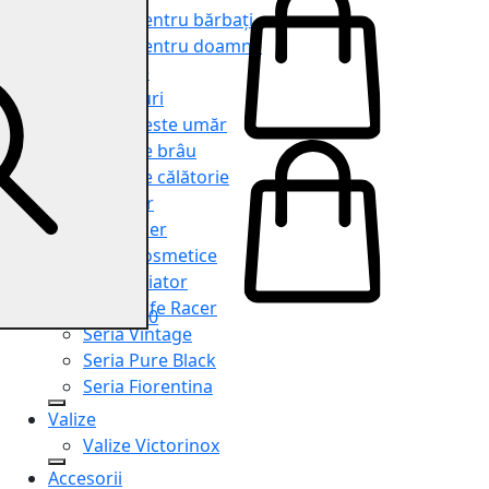
Genți pentru bărbați
Genți pentru doamne
Serviete
Rucsacuri
Genți peste umăr
Genți de brâu
Genți de călătorie
Shopper
Organiser
Truse cosmetice
Seria Aviator
Seria Cafe Racer
0
Seria Vintage
Seria Pure Black
Seria Fiorentina
Valize
Valize Victorinox
Accesorii