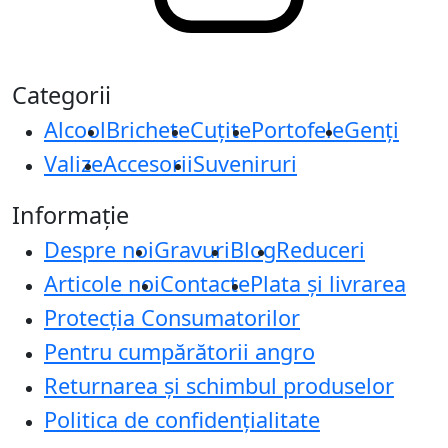
Categorii
Alcool
Brichete
Cuțite
Portofele
Genți
Valize
Accesorii
Suveniruri
Informație
Despre noi
Gravuri
Blog
Reduceri
Articole noi
Contacte
Plata și livrarea
Protecţia Consumatorilor
Pentru cumpărătorii angro
Returnarea și schimbul produselor
Politica de confidențialitate