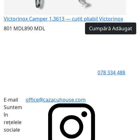
Victorinox Camper 1.3613 — cuțit pliabil Victorinox
801 MDL
890 MDL
Cumpără
Adăugat
078 334 488
E-mail
office@cazacuhouse.com
Suntem
în
rețelele
sociale