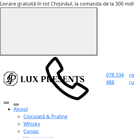
Livrare gratuită în tot Chișinăul, la comanda de la 300 mdl
078 334
ro
488
ru
Alcool
Ciocolată & Praline
Whisky
Coniac