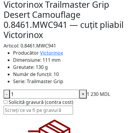
Victorinox Trailmaster Grip
Desert Camouflage
0.8461.MWС941 — cuțit pliabil
Victorinox
Articol: 0.8461.MWC941
Producător
Victorinox
Dimensiune:
111 mm
Greutate:
130 g
Număr de funcții:
10
Serie:
Trailmaster Grip
-
+
1 230 MDL
Solicită gravură (contra cost)