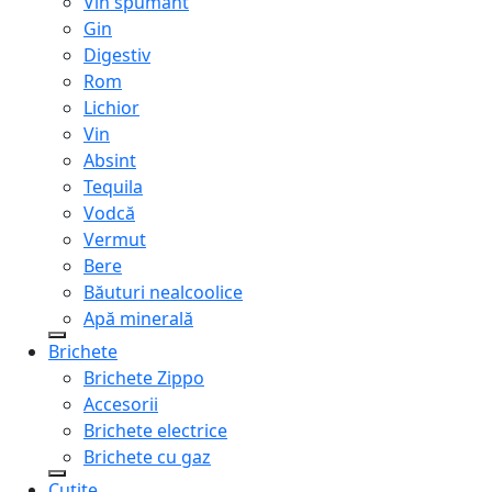
Vin spumant
Gin
Digestiv
Rom
Lichior
Vin
Absint
Tequila
Vodcă
Vermut
Bere
Băuturi nealcoolice
Apă minerală
Brichete
Brichete Zippo
Accesorii
Brichete electrice
Brichete cu gaz
Cuțite