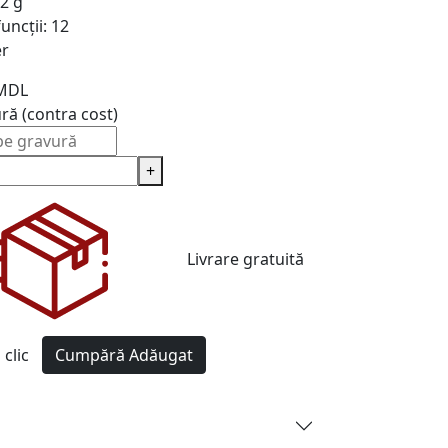
2 g
uncții:
12
er
MDL
ură (contra cost)
+
Livrare gratuită
clic
Cumpără
Adăugat