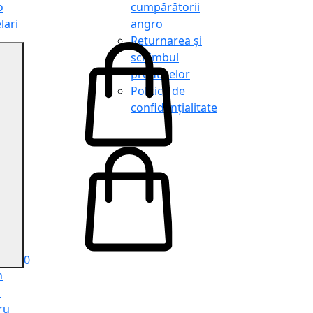
o
cumpărătorii
lari
angro
Returnarea și
schimbul
produselor
o
Politica de
lari
confidențialitate
tit
o
le
iele
e
ru
i
ru
0
n
ă
ru