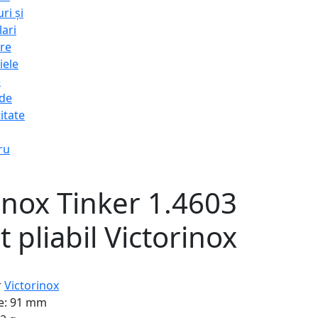
ri și
lari
re
iele
e
 de
itate
ru
inox Tinker 1.4603
t pliabil Victorinox
r
Victorinox
e:
91 mm