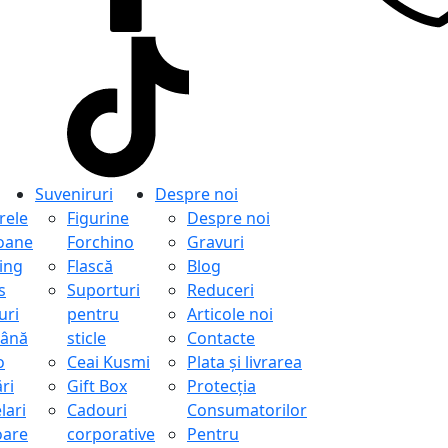
Suveniruri
Despre noi
ele
Figurine
Despre noi
oane
Forchino
Gravuri
ing
Flască
Blog
s
Suporturi
Reduceri
uri
pentru
Articole noi
ână
sticle
Contacte
o
Ceai Kusmi
Plata și livrarea
ri
Gift Box
Protecţia
lari
Cadouri
Consumatorilor
oare
corporative
Pentru