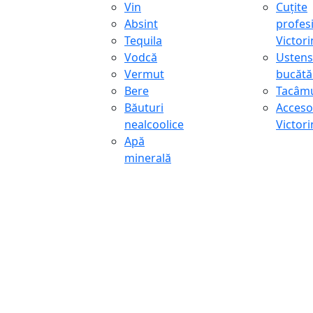
Vin
Cuțite
Absint
profes
Tequila
Victor
Vodcă
Ustens
Vermut
bucătă
Bere
Tacâmu
Băuturi
Accesor
nealcoolice
Victor
Apă
minerală