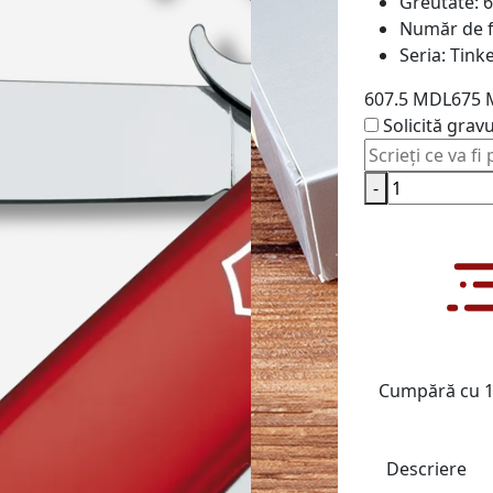
Greutate:
6
Număr de f
Seria:
Tink
607.5 MDL
675 
Solicită grav
-
Cumpără cu 1 
Descriere