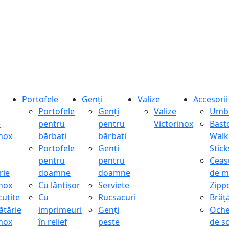
Portofele
Genți
Valize
Accesorii
Portofele
Genți
Valize
Umbr
e
pentru
pentru
Victorinox
Bast
inox
bărbați
bărbați
Walk
Portofele
Genți
Stick
pentru
pentru
Ceas
rie
doamne
doamne
de m
inox
Cu lănțișor
Serviete
Zipp
cuțite
Cu
Rucsacuri
Brăță
ătărie
imprimeuri
Genți
Oche
inox
în relief
peste
de s