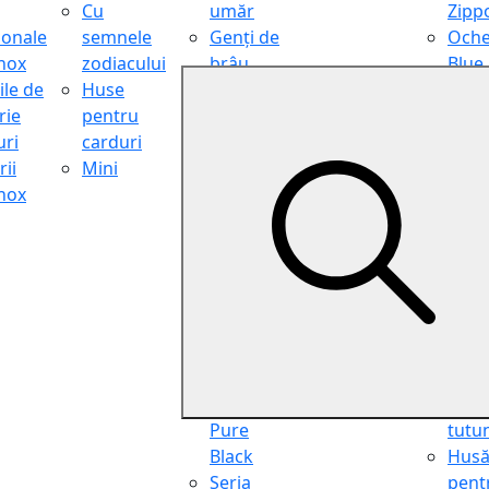
Cu
umăr
Zipp
ionale
semnele
Genți de
Oche
inox
zodiacului
brâu
Blue
ile de
Huse
Genți de
Light
rie
pentru
călătorie
Filter
ri
carduri
Shopper
Zipp
ii
Mini
Organiser
Oche
inox
Truse
de ci
cosmetice
Zipp
Seria
Cure
Aviator
din p
Seria Cafe
Hus
Racer
pent
Seria
chei
Vintage
Pung
Seria
pent
Pure
tutu
Black
Hus
Seria
pent