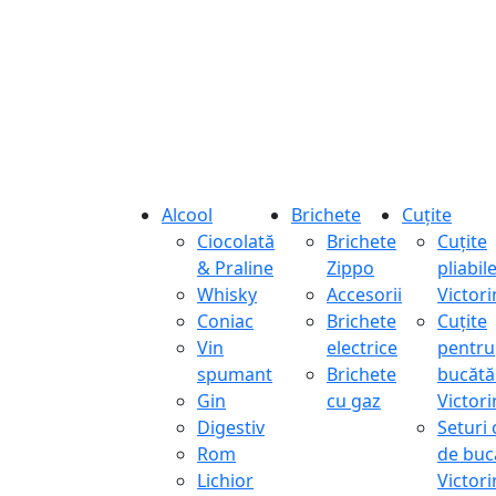
Alcool
Brichete
Cuțite
Ciocolată
Brichete
Cuțite
& Praline
Zippo
pliabil
Whisky
Accesorii
Victor
Coniac
Brichete
Cuțite
Vin
electrice
pentru
spumant
Brichete
bucătă
Gin
cu gaz
Victor
Digestiv
Seturi 
Rom
de buc
Lichior
Victor