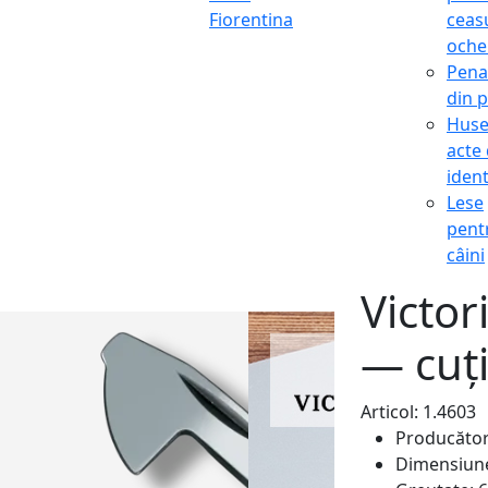
Fiorentina
ceasu
oche
Pena
din p
Hus
acte
ident
Lese
pent
câini
Victor
— cuți
Articol: 1.4603
Producăto
Dimensiun