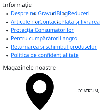
Informație
Despre noi
Gravuri
Blog
Reduceri
Articole noi
Contacte
Plata și livrarea
Protecţia Consumatorilor
Pentru cumpărătorii angro
Returnarea și schimbul produselor
Politica de confidențialitate
Magazinele noastre
CC ATRIUM,