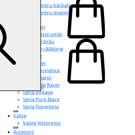
Genți pentru bărbați
Genți pentru doamne
Serviete
Rucsacuri
Genți peste umăr
Genți de brâu
Genți de călătorie
Shopper
Organiser
Truse cosmetice
Seria Aviator
Seria Cafe Racer
0
Seria Vintage
Seria Pure Black
Seria Fiorentina
Valize
Valize Victorinox
Accesorii