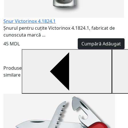
Şnur Victorinox 4.1824.1
Șnurul pentru cuțite Victorinox 4.1824.1, fabricat de
cunoscuta marcă ...
45 MDL
Cumpără
Adăugat
Produse
similare
V
6