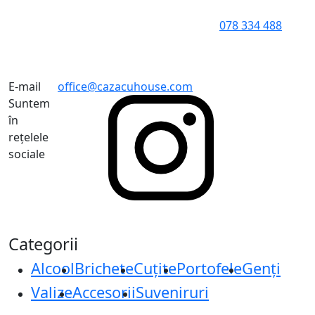
078 334 488
E-mail
office@cazacuhouse.com
Suntem
în
rețelele
sociale
Categorii
Alcool
Brichete
Cuțite
Portofele
Genți
Valize
Accesorii
Suveniruri