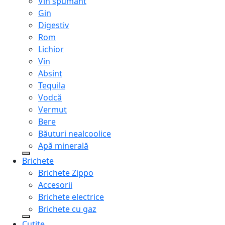
Vin spumant
Gin
Digestiv
Rom
Lichior
Vin
Absint
Tequila
Vodcă
Vermut
Bere
Băuturi nealcoolice
Apă minerală
Brichete
Brichete Zippo
Accesorii
Brichete electrice
Brichete cu gaz
Cuțite