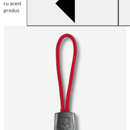
cu acest
produs
U
V
e
1