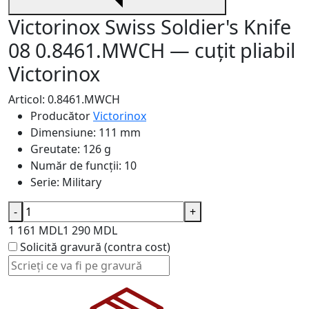
Victorinox Swiss Soldier's Knife
08 0.8461.MWCH — cuțit pliabil
Victorinox
Articol: 0.8461.MWCH
Producător
Victorinox
Dimensiune:
111 mm
Greutate:
126 g
Număr de funcții:
10
Serie:
Military
-
+
1 161 MDL
1 290 MDL
Solicită gravură (contra cost)