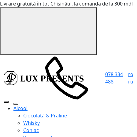
Livrare gratuită în tot Chișinăul, la comanda de la 300 mdl
078 334
ro
488
ru
Alcool
Ciocolată & Praline
Whisky
Coniac