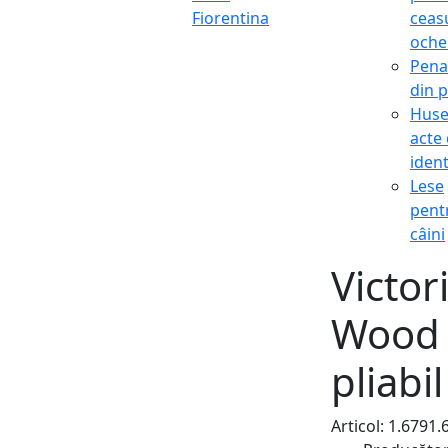
Fiorentina
ceasu
oche
Pena
din p
Hus
acte
ident
Lese
pent
câini
Victo
Wood 
pliabi
Articol: 1.6791.