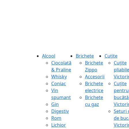
Alcool
Brichete
Cuțite
Ciocolată
Brichete
Cuțite
& Praline
Zippo
pliabil
Whisky
Accesorii
Victor
Coniac
Brichete
Cuțite
Vin
electrice
pentru
spumant
Brichete
bucătă
Gin
cu gaz
Victor
Digestiv
Seturi 
Rom
de buc
Lichior
Victor