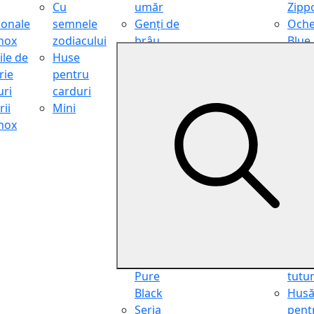
Cu
umăr
Zipp
ionale
semnele
Genți de
Oche
inox
zodiacului
brâu
Blue
ile de
Huse
Genți de
Light
rie
pentru
călătorie
Filter
ri
carduri
Shopper
Zipp
ii
Mini
Organiser
Oche
inox
Truse
de ci
cosmetice
Zipp
Seria
Cure
Aviator
din p
Seria Cafe
Hus
Racer
pent
Seria
chei
Vintage
Pung
Seria
pent
Pure
tutu
Black
Hus
Seria
pent