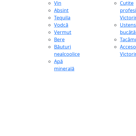
Vin
Cuțite
Absint
profes
Tequila
Victor
Vodcă
Ustens
Vermut
bucătă
Bere
Tacâmu
Băuturi
Accesor
nealcoolice
Victor
Apă
minerală