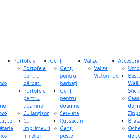
Portofele
Genți
Valize
Accesorii
Portofele
Genți
Valize
Umbr
e
pentru
pentru
Victorinox
Bast
inox
bărbați
bărbați
Walk
Portofele
Genți
Stick
pentru
pentru
Ceas
rie
doamne
doamne
de m
inox
Cu lănțișor
Serviete
Zipp
cuțite
Cu
Rucsacuri
Brăță
ătărie
imprimeuri
Genți
Oche
inox
în relief
peste
de s