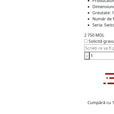
Producăto
Dimensiun
Greutate:
1
Număr de f
Seria:
Swis
2 750 MDL
Solicită grav
-
Cumpără cu 1 