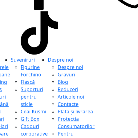
Suveniruri
Despre noi
ele
Figurine
Despre noi
oane
Forchino
Gravuri
ing
Flască
Blog
s
Suporturi
Reduceri
uri
pentru
Articole noi
ână
sticle
Contacte
o
Ceai Kusmi
Plata și livrarea
ri
Gift Box
Protecţia
lari
Cadouri
Consumatorilor
oare
corporative
Pentru