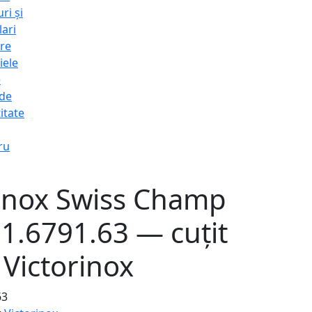
ri și
lari
re
iele
e
 de
itate
ru
rinox Swiss Champ
1.6791.63 — cuțit
l Victorinox
63