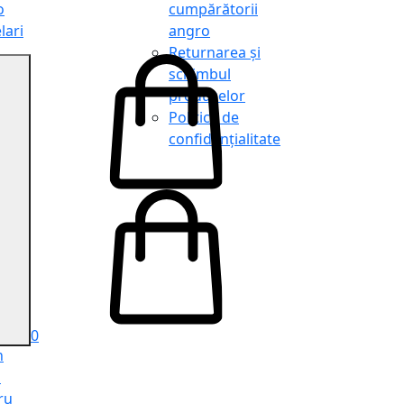
o
cumpărătorii
lari
angro
Returnarea și
schimbul
produselor
o
Politica de
lari
confidențialitate
tit
o
le
iele
e
ru
i
ru
0
n
ă
ru