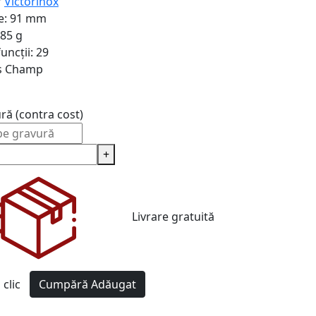
r
Victorinox
e:
91 mm
85 g
uncții:
29
s Champ
ură (contra cost)
+
Livrare gratuită
clic
Cumpără
Adăugat