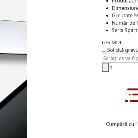
Producăto
Dimensiun
Greutate
5
Număr de f
Seria
Spart
675 MDL
Solicită grav
-
Cumpără cu 1 