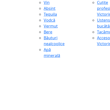
Vin
Cuțite
Absint
profes
Tequila
Victor
Vodcă
Ustens
Vermut
bucătă
Bere
Tacâmu
Băuturi
Accesor
nealcoolice
Victor
Apă
minerală