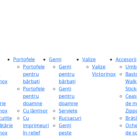
Portofele
Genți
Valize
Accesorii
Portofele
Genți
Valize
Umbr
e
pentru
pentru
Victorinox
Bast
inox
bărbați
bărbați
Walk
Portofele
Genți
Stick
pentru
pentru
Ceas
rie
doamne
doamne
de m
inox
Cu lănțișor
Serviete
Zipp
cuțite
Cu
Rucsacuri
Brăță
ătărie
imprimeuri
Genți
Oche
inox
în relief
peste
de s