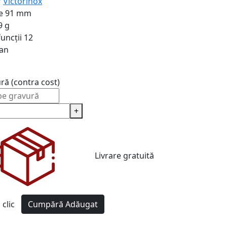
r
Victorinox
e
91 mm
9 g
uncții
12
an
ură (contra cost)
+
Livrare gratuită
clic
Cumpără
Adăugat