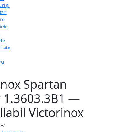
ri și
lari
re
iele
e
 de
itate
ru
inox Spartan
r 1.3603.3B1 —
liabil Victorinox
3B1