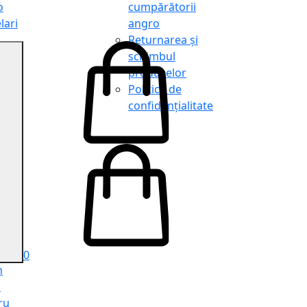
o
cumpărătorii
lari
angro
Returnarea și
schimbul
produselor
o
Politica de
lari
confidențialitate
tit
o
le
iele
e
ru
i
ru
0
n
ă
ru