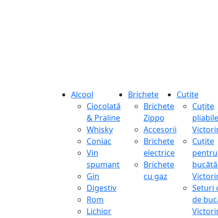
Alcool
Brichete
Cuțite
Ciocolată
Brichete
Cuțite
& Praline
Zippo
pliabil
Whisky
Accesorii
Victor
Coniac
Brichete
Cuțite
Vin
electrice
pentru
spumant
Brichete
bucătă
Gin
cu gaz
Victor
Digestiv
Seturi 
Rom
de buc
Lichior
Victor