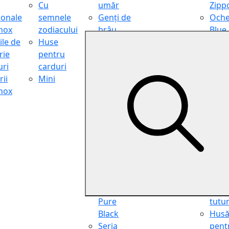
Cu
umăr
Zipp
ionale
semnele
Genți de
Oche
inox
zodiacului
brâu
Blue
ile de
Huse
Genți de
Light
rie
pentru
călătorie
Filter
ri
carduri
Shopper
Zipp
ii
Mini
Organiser
Oche
inox
Truse
de ci
cosmetice
Zipp
Seria
Cure
Aviator
din p
Seria Cafe
Hus
Racer
pent
Seria
chei
Vintage
Pung
Seria
pent
Pure
tutu
Black
Hus
Seria
pent