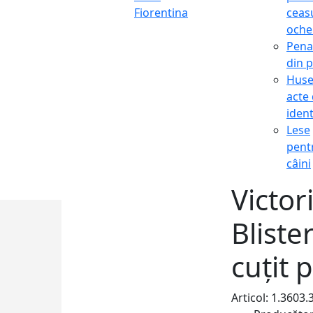
Fiorentina
ceasu
oche
Pena
din p
Hus
acte
ident
Lese
pent
câini
Victor
Bliste
cuțit p
Articol: 1.3603.