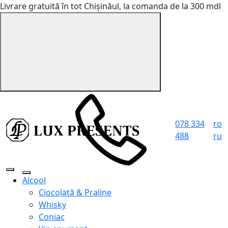
Livrare gratuită în tot Chișinăul, la comanda de la 300 mdl
078 334
ro
488
ru
Alcool
Ciocolată & Praline
Whisky
Coniac