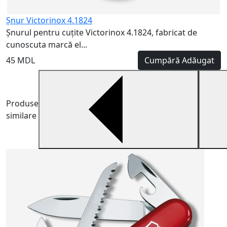
Șnur Victorinox 4.1824
Șnurul pentru cuțite Victorinox 4.1824, fabricat de
cunoscuta marcă el...
45 MDL
Cumpără
Adăugat
Produse
similare
V
6