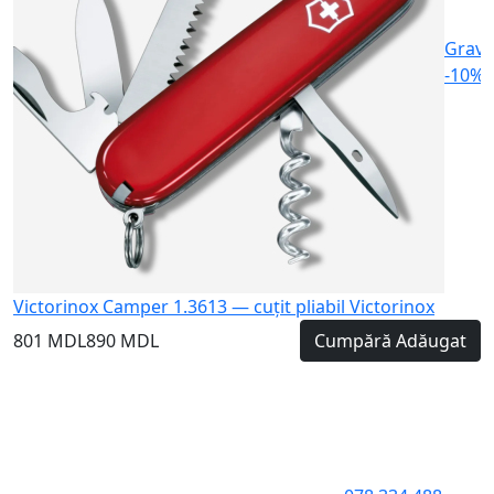
Gravu
-10%
Victorinox Camper 1.3613 — cuțit pliabil Victorinox
801 MDL
890 MDL
Cumpără
Adăugat