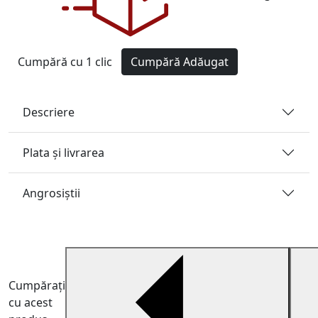
Cumpără cu 1 clic
Cumpără
Adăugat
Descriere
Plata și livrarea
Angrosiştii
Cumpărați
cu acest