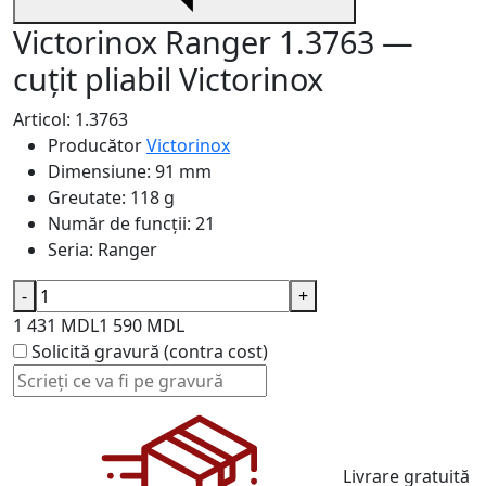
Victorinox Ranger 1.3763 —
cuțit pliabil Victorinox
Articol: 1.3763
Producător
Victorinox
Dimensiune:
91 mm
Greutate:
118 g
Număr de funcții:
21
Seria:
Ranger
-
+
1 431 MDL
1 590 MDL
Solicită gravură (contra cost)
Livrare gratuită