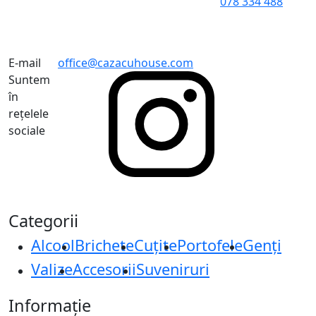
078 334 488
E-mail
office@cazacuhouse.com
Suntem
în
rețelele
sociale
Categorii
Alcool
Brichete
Cuțite
Portofele
Genți
Valize
Accesorii
Suveniruri
Informație