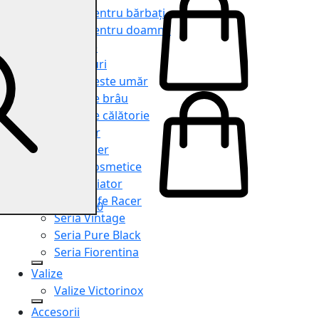
Genți pentru bărbați
Genți pentru doamne
Serviete
Rucsacuri
Genți peste umăr
Genți de brâu
Genți de călătorie
Shopper
Organiser
Truse cosmetice
Seria Aviator
Seria Cafe Racer
0
Seria Vintage
Seria Pure Black
Seria Fiorentina
Valize
Valize Victorinox
Accesorii