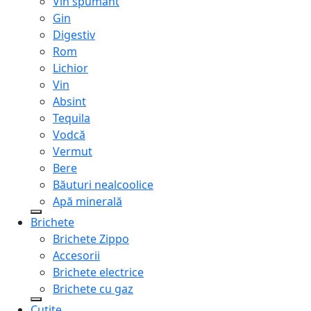
Vin spumant
Gin
Digestiv
Rom
Lichior
Vin
Absint
Tequila
Vodcă
Vermut
Bere
Băuturi nealcoolice
Apă minerală
Brichete
Brichete Zippo
Accesorii
Brichete electrice
Brichete cu gaz
Cuțite