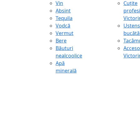
Vin
Cuțite
Absint
profes
Tequila
Victor
Vodcă
Ustens
Vermut
bucătă
Bere
Tacâmu
Băuturi
Accesor
nealcoolice
Victor
Apă
minerală