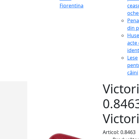
Fiorentina
ceasu
oche
Pena
din p
Hus
acte
ident
Lese
pent
câini
Victor
0.8463
Victor
Articol: 0.8463