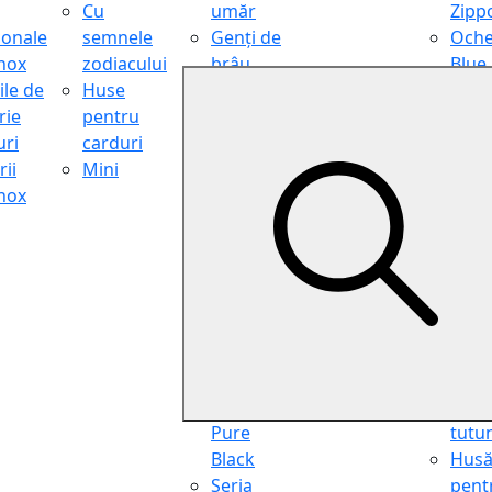
Cu
umăr
Zipp
ionale
semnele
Genți de
Oche
inox
zodiacului
brâu
Blue
ile de
Huse
Genți de
Light
rie
pentru
călătorie
Filter
ri
carduri
Shopper
Zipp
ii
Mini
Organiser
Oche
inox
Truse
de ci
cosmetice
Zipp
Seria
Cure
Aviator
din p
Seria Cafe
Hus
Racer
pent
Seria
chei
Vintage
Pung
Seria
pent
Pure
tutu
Black
Hus
Seria
pent