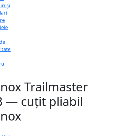
ri și
lari
re
iele
e
 de
itate
ru
inox Trailmaster
 — cuțit pliabil
inox