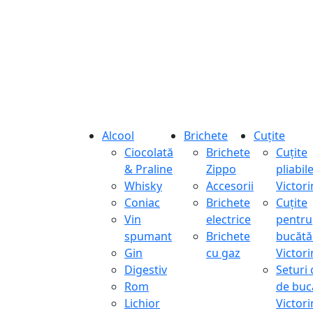
Alcool
Brichete
Cuțite
Ciocolată
Brichete
Cuțite
& Praline
Zippo
pliabil
Whisky
Accesorii
Victor
Coniac
Brichete
Cuțite
Vin
electrice
pentru
spumant
Brichete
bucătă
Gin
cu gaz
Victor
Digestiv
Seturi 
Rom
de buc
Lichior
Victor