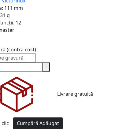
r
Victorinox
e:
111 mm
31 g
uncții:
12
lmaster
ură (contra cost)
+
Livrare gratuită
clic
Cumpără
Adăugat