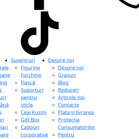
Suveniruri
Despre noi
ele
Figurine
Despre noi
oane
Forchino
Gravuri
ing
Flască
Blog
s
Suporturi
Reduceri
uri
pentru
Articole noi
ână
sticle
Contacte
o
Ceai Kusmi
Plata și livrarea
ri
Gift Box
Protecţia
lari
Cadouri
Consumatorilor
oare
corporative
Pentru