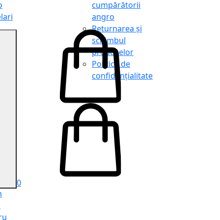
o
cumpărătorii
lari
angro
Returnarea și
schimbul
produselor
o
Politica de
lari
confidențialitate
tit
o
le
iele
e
ru
i
ru
0
n
ă
ru