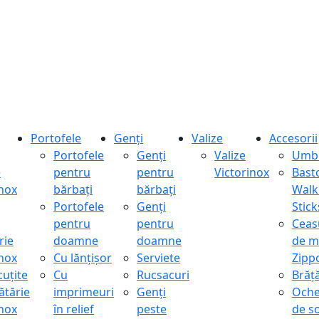
Portofele
Genți
Valize
Accesorii
Portofele
Genți
Valize
Umbr
e
pentru
pentru
Victorinox
Bast
inox
bărbați
bărbați
Walk
Portofele
Genți
Stick
pentru
pentru
Ceas
rie
doamne
doamne
de m
inox
Cu lănțișor
Serviete
Zipp
cuțite
Cu
Rucsacuri
Brăță
ătărie
imprimeuri
Genți
Oche
inox
în relief
peste
de s