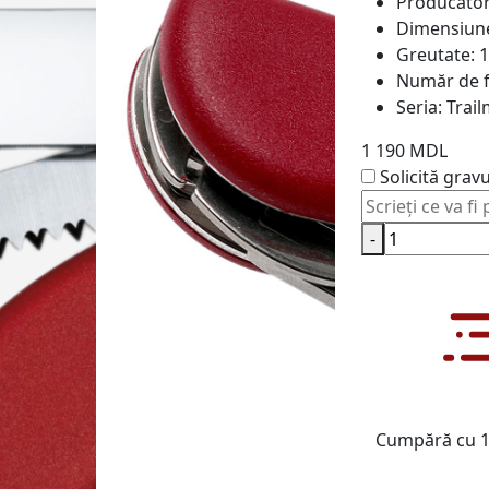
Producăto
Dimensiun
Greutate:
1
Număr de f
Seria:
Trai
1 190 MDL
Solicită grav
-
Cumpără cu 1 