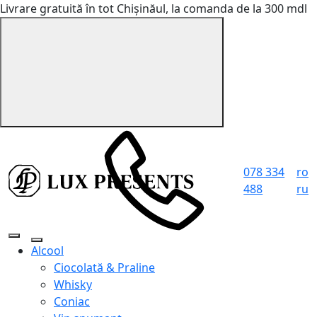
Livrare gratuită în tot Chișinăul, la comanda de la 300 mdl
078 334
ro
488
ru
Alcool
Ciocolată & Praline
Whisky
Coniac