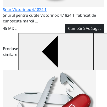
Şnur Victorinox 4.1824.1
Șnurul pentru cuțite Victorinox 4.1824.1, fabricat de
cunoscuta marcă ...
45 MDL
Cumpără
Adăugat
Produse
similare
V
6