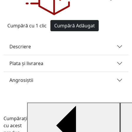
Cumpără cu 1 clic
Cumpără
Adăugat
Descriere
Plata și livrarea
Angrosiştii
Cumpărați
cu acest