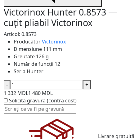
Victorinox Hunter 0.8573 —
cuțit pliabil Victorinox
Articol: 0.8573
Producător
Victorinox
Dimensiune
111 mm
Greutate
126 g
Număr de funcții
12
Seria
Hunter
-
+
1 332 MDL
1 480 MDL
Solicită gravură (contra cost)
Livrare gratuită