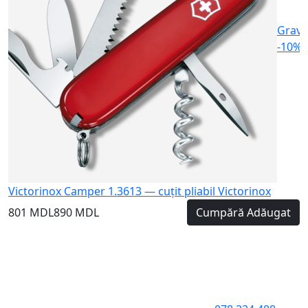
Gravu
-10%
Victorinox Camper 1.3613 — cuțit pliabil Victorinox
801 MDL
890 MDL
Cumpără
Adăugat