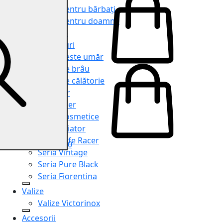
Genți pentru bărbați
Genți pentru doamne
Serviete
Rucsacuri
Genți peste umăr
Genți de brâu
Genți de călătorie
Shopper
Organiser
Truse cosmetice
Seria Aviator
Seria Cafe Racer
0
Seria Vintage
Seria Pure Black
Seria Fiorentina
Valize
Valize Victorinox
Accesorii