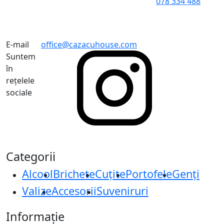
078 334 488
E-mail
office@cazacuhouse.com
Suntem
în
rețelele
sociale
Categorii
Alcool
Brichete
Cuțite
Portofele
Genți
Valize
Accesorii
Suveniruri
Informație