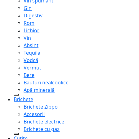
Vin spumant
Gin
Digestiv
Rom
Lichior
Vin
Absint
Tequila
Vodcă
Vermut
Bere
Băuturi nealcoolice
Apă minerală
Brichete
Brichete Zippo
Accesorii
Brichete electrice
Brichete cu gaz
Cuțite