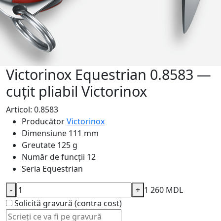
Victorinox Equestrian 0.8583 —
cuțit pliabil Victorinox
Articol: 0.8583
Producător
Victorinox
Dimensiune
111 mm
Greutate
125 g
Număr de funcții
12
Seria
Equestrian
-
+
1 260 MDL
Solicită gravură (contra cost)