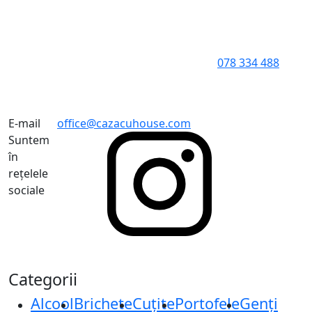
078 334 488
E-mail
office@cazacuhouse.com
Suntem
în
rețelele
sociale
Categorii
Alcool
Brichete
Cuțite
Portofele
Genți