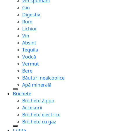
Vin spumant
Gin
Digestiv
Rom
Lichior
Vin
Absint
Tequila
Vodcă
Vermut
Bere
Băuturi nealcoolice
Apă minerală
Brichete
Brichete Zippo
Accesorii
Brichete electrice
Brichete cu gaz
Cuțite