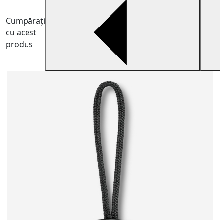
Cumpărați
cu acest
produs
U
V
e
1