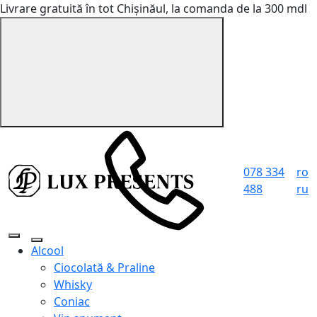
Livrare gratuită în tot Chișinăul, la comanda de la 300 mdl
078 334
ro
488
ru
Alcool
Ciocolată & Praline
Whisky
Coniac