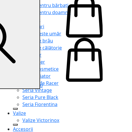
Genți pentru bărbați
Genți pentru doamne
Serviete
Rucsacuri
Genți peste umăr
Genți de brâu
Genți de călătorie
Shopper
Organiser
Truse cosmetice
Seria Aviator
Seria Cafe Racer
0
Seria Vintage
Seria Pure Black
Seria Fiorentina
Valize
Valize Victorinox
Accesorii