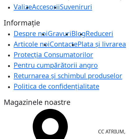
Valize
Accesorii
Suveniruri
Informație
Despre noi
Gravuri
Blog
Reduceri
Articole noi
Contacte
Plata și livrarea
Protecţia Consumatorilor
Pentru cumpărătorii angro
Returnarea și schimbul produselor
Politica de confidențialitate
Magazinele noastre
CC ATRIUM,