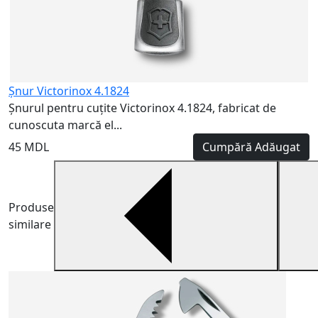
Șnur Victorinox 4.1824
Șnurul pentru cuțite Victorinox 4.1824, fabricat de
cunoscuta marcă el...
45 MDL
Cumpără
Adăugat
Produse
similare
V