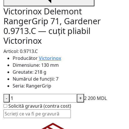
Victorinox Delemont
RangerGrip 71, Gardener
0.9713.C — cuțit pliabil
Victorinox
Articol: 0.9713.C
Producător
Victorinox
Dimensiune:
130 mm
Greutate:
218 g
Numărul de funcții:
7
Seria:
RangerGrip
-
+
2 200 MDL
Solicită gravură (contra cost)