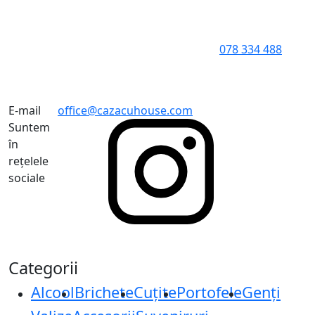
078 334 488
E-mail
office@cazacuhouse.com
Suntem
în
rețelele
sociale
Categorii
Alcool
Brichete
Cuțite
Portofele
Genți