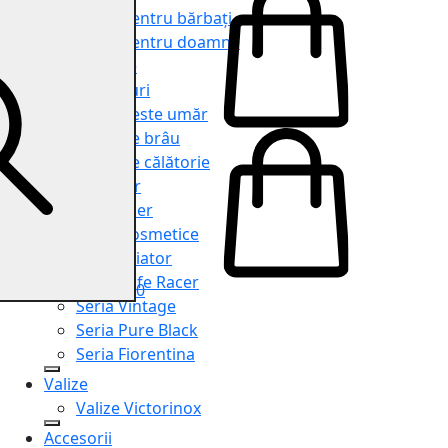
Genți pentru bărbați
Genți pentru doamne
Serviete
Rucsacuri
Genți peste umăr
Genți de brâu
Genți de călătorie
Shopper
Organiser
Truse cosmetice
Seria Aviator
Seria Cafe Racer
0
Seria Vintage
Seria Pure Black
Seria Fiorentina
Valize
Valize Victorinox
Accesorii