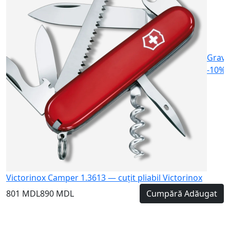
Gravu
-10%
Victorinox Camper 1.3613 — cuțit pliabil Victorinox
801 MDL
890 MDL
Cumpără
Adăugat