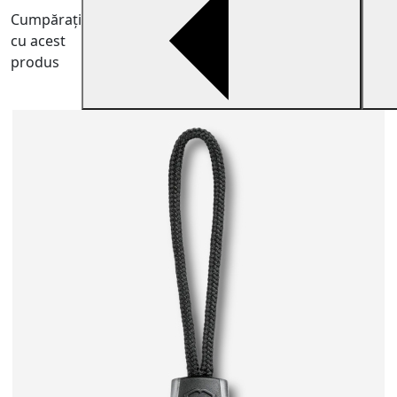
Cumpărați
cu acest
produs
U
V
e
1