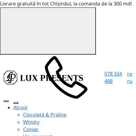
Livrare gratuită în tot Chișinăul, la comanda de la 300 mdl
078 334
ro
488
ru
Alcool
Ciocolată & Praline
Whisky
Coniac