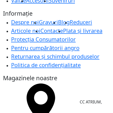
Valize
Accesorii
Suveniruri
Informație
Despre noi
Gravuri
Blog
Reduceri
Articole noi
Contacte
Plata și livrarea
Protecţia Consumatorilor
Pentru cumpărătorii angro
Returnarea și schimbul produselor
Politica de confidențialitate
Magazinele noastre
CC ATRIUM,