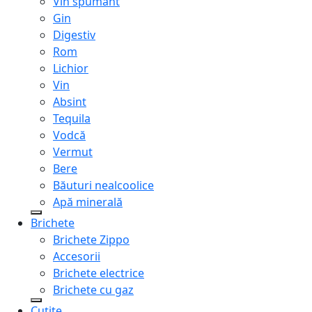
Vin spumant
Gin
Digestiv
Rom
Lichior
Vin
Absint
Tequila
Vodcă
Vermut
Bere
Băuturi nealcoolice
Apă minerală
Brichete
Brichete Zippo
Accesorii
Brichete electrice
Brichete cu gaz
Cuțite