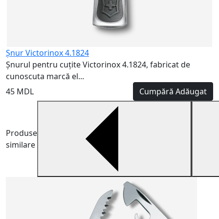
Șnur Victorinox 4.1824
Șnurul pentru cuțite Victorinox 4.1824, fabricat de
cunoscuta marcă el...
45 MDL
Cumpără
Adăugat
Produse
similare
V
6