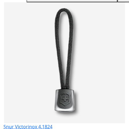
U
V
e
1
Șnur Victorinox 4.1824