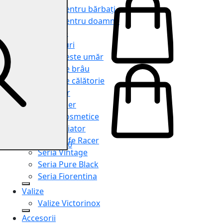
Genți pentru bărbați
Genți pentru doamne
Serviete
Rucsacuri
Genți peste umăr
Genți de brâu
Genți de călătorie
Shopper
Organiser
Truse cosmetice
Seria Aviator
Seria Cafe Racer
0
Seria Vintage
Seria Pure Black
Seria Fiorentina
Valize
Valize Victorinox
Accesorii