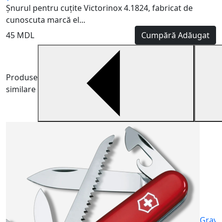
Șnurul pentru cuțite Victorinox 4.1824, fabricat de
cunoscuta marcă el...
45 MDL
Cumpără
Adăugat
Produse
similare
V
6
Gravu