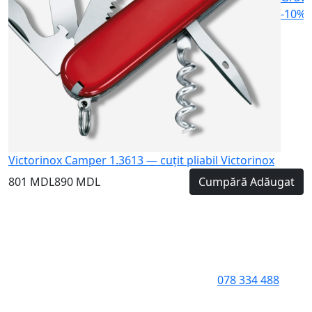
-10%
Victorinox Camper 1.3613 — cuțit pliabil Victorinox
801 MDL
890 MDL
Cumpără
Adăugat
078 334 488