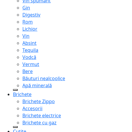
Vin spumant
Gin
Digestiv
Rom
Lichior
Vin
Absint
Tequila
Vodcă
Vermut
Bere
Băuturi nealcoolice
Apă minerală
Brichete
Brichete Zippo
Accesorii
Brichete electrice
Brichete cu gaz
Cuțite