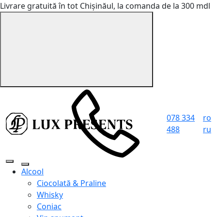
Livrare gratuită în tot Chișinăul, la comanda de la 300 mdl
078 334
ro
488
ru
Alcool
Ciocolată & Praline
Whisky
Coniac