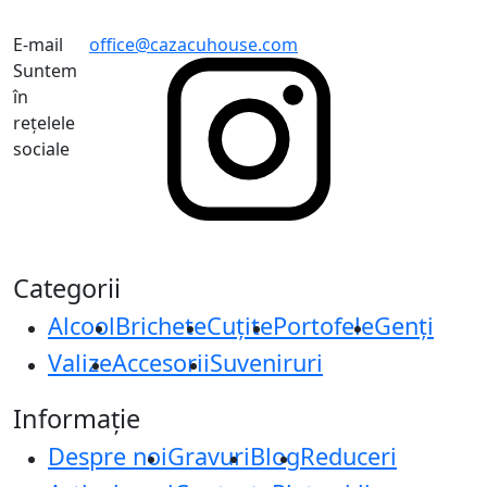
E-mail
office@cazacuhouse.com
Suntem
în
rețelele
sociale
Categorii
Alcool
Brichete
Cuțite
Portofele
Genți
Valize
Accesorii
Suveniruri
Informație
Despre noi
Gravuri
Blog
Reduceri