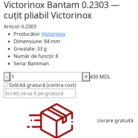
Victorinox Bantam 0.2303 —
cuțit pliabil Victorinox
Articol: 0.2303
Producător
Victorinox
Dimensiune:
84 mm
Greutate:
33 g
Număr de funcții:
8
Seria:
Bantman
-
+
430 MDL
Solicită gravură (contra cost)
Livrare gratuită