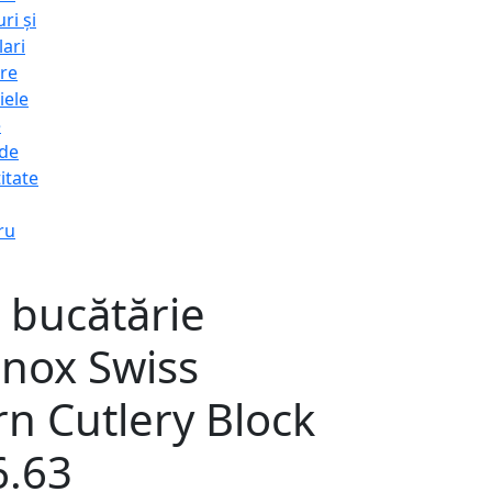
ri și
lari
re
iele
e
 de
itate
ru
 bucătărie
inox Swiss
n Cutlery Block
6.63