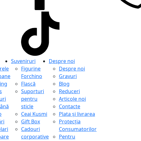
Suveniruri
Despre noi
ele
Figurine
Despre noi
oane
Forchino
Gravuri
ing
Flască
Blog
s
Suporturi
Reduceri
uri
pentru
Articole noi
ână
sticle
Contacte
o
Ceai Kusmi
Plata și livrarea
ri
Gift Box
Protecţia
lari
Cadouri
Consumatorilor
oare
corporative
Pentru