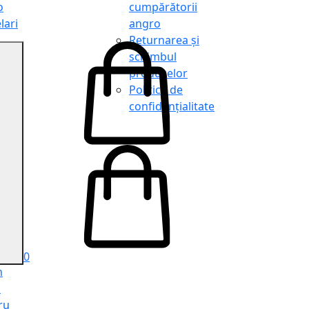
o
cumpărătorii
lari
angro
Returnarea și
schimbul
produselor
o
Politica de
lari
confidențialitate
tit
o
le
iele
e
ru
i
ru
0
n
ă
ru