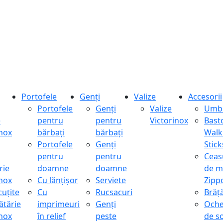
Portofele
Genți
Valize
Accesorii
Portofele
Genți
Valize
Umbr
e
pentru
pentru
Victorinox
Bast
inox
bărbați
bărbați
Walk
Portofele
Genți
Stick
pentru
pentru
Ceas
rie
doamne
doamne
de m
inox
Cu lănțișor
Serviete
Zipp
cuțite
Cu
Rucsacuri
Brăță
ătărie
imprimeuri
Genți
Oche
inox
în relief
peste
de s