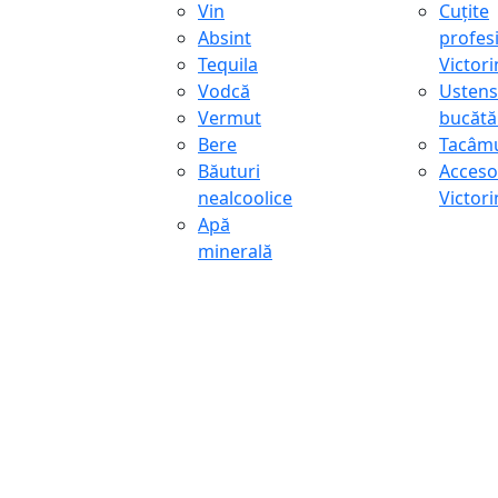
Vin
Cuțite
Absint
profes
Tequila
Victor
Vodcă
Ustens
Vermut
bucătă
Bere
Tacâmu
Băuturi
Accesor
nealcoolice
Victor
Apă
minerală