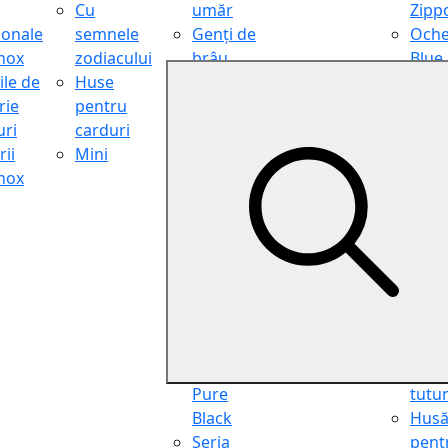
Cu
umăr
Zipp
ionale
semnele
Genți de
Oche
inox
zodiacului
brâu
Blue
ile de
Huse
Genți de
Light
rie
pentru
călătorie
Filter
ri
carduri
Shopper
Zipp
ii
Mini
Organiser
Oche
inox
Truse
de ci
cosmetice
Zipp
Seria
Cure
Aviator
din p
Seria Cafe
Hus
Racer
pent
Seria
chei
Vintage
Pung
Seria
pent
Pure
tutu
Black
Hus
Seria
pent