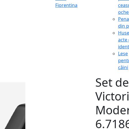
Fiorentina
ceasu
oche
Pena
din p
Hus
acte
ident
Lese
pent
câini
Set de
Victor
Moder
6.718