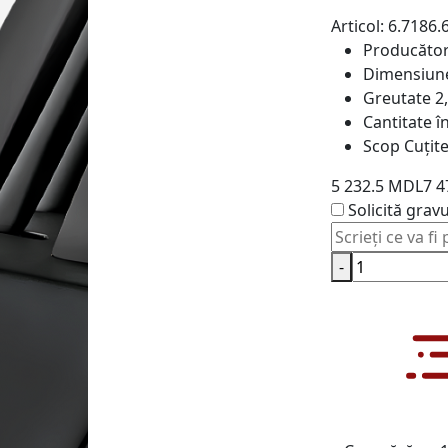
Articol: 6.7186.
Producăto
Dimensiun
Greutate
2
Cantitate î
Scop
Cuțit
5 232.5 MDL
7 
Solicită grav
-