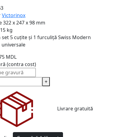
63
r
Victorinox
e
322 x 247 x 98 mm
,15 kg
n set
5 cuțite și 1 furculiță Swiss Modern
e universale
475 MDL
ură (contra cost)
+
Livrare gratuită