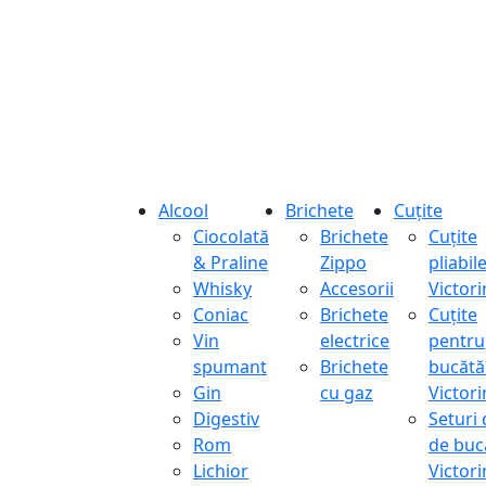
Alcool
Brichete
Cuțite
Ciocolată
Brichete
Cuțite
& Praline
Zippo
pliabil
Whisky
Accesorii
Victor
Coniac
Brichete
Cuțite
Vin
electrice
pentru
spumant
Brichete
bucătă
Gin
cu gaz
Victor
Digestiv
Seturi 
Rom
de buc
Lichior
Victor