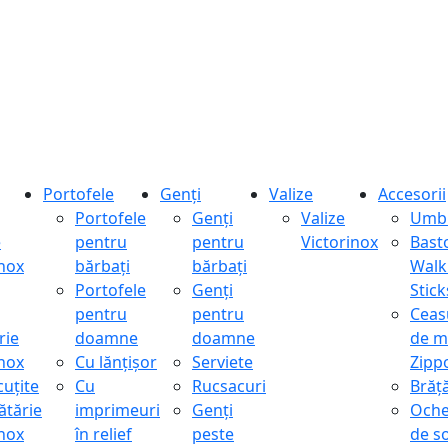
Portofele
Genți
Valize
Accesorii
Portofele
Genți
Valize
Umbr
e
pentru
pentru
Victorinox
Bast
inox
bărbați
bărbați
Walk
Portofele
Genți
Stick
pentru
pentru
Ceas
rie
doamne
doamne
de m
inox
Cu lănțișor
Serviete
Zipp
cuțite
Cu
Rucsacuri
Brăță
ătărie
imprimeuri
Genți
Oche
inox
în relief
peste
de s