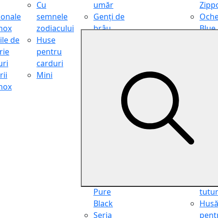
Cu
umăr
Zipp
ionale
semnele
Genți de
Oche
inox
zodiacului
brâu
Blue
ile de
Huse
Genți de
Light
rie
pentru
călătorie
Filter
ri
carduri
Shopper
Zipp
ii
Mini
Organiser
Oche
inox
Truse
de ci
cosmetice
Zipp
Seria
Cure
Aviator
din p
Seria Cafe
Hus
Racer
pent
Seria
chei
Vintage
Pung
Seria
pent
Pure
tutu
Black
Hus
Seria
pent