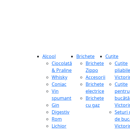
Alcool
Brichete
Cuțite
Ciocolată
Brichete
Cuțite
& Praline
Zippo
pliabil
Whisky
Accesorii
Victor
Coniac
Brichete
Cuțite
Vin
electrice
pentru
spumant
Brichete
bucătă
Gin
cu gaz
Victor
Digestiv
Seturi 
Rom
de buc
Lichior
Victor