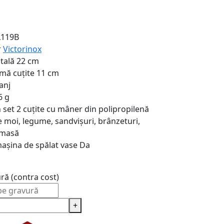
.L119B
r
Victorinox
tală
22 cm
mă cuțite
11 cm
anj
6 g
n set
2 cuțite cu mâner din polipropilenă
e moi, legume, sandvișuri, brânzeturi,
a masă
mașina de spălat vase
Da
ură (contra cost)
+