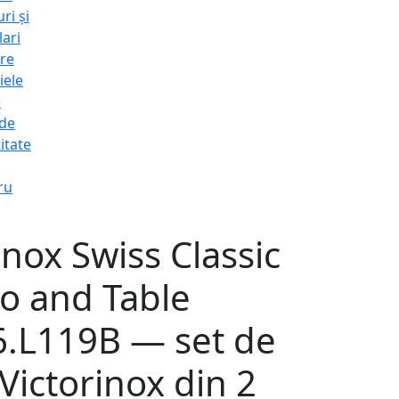
ri și
lari
re
iele
e
 de
itate
ru
inox Swiss Classic
o and Table
6.L119B — set de
 Victorinox din 2