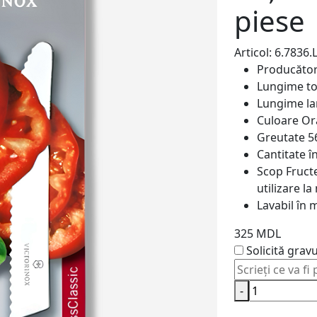
piese
Articol: 6.7836
Producăto
Lungime to
Lungime la
Culoare
Or
Greutate
5
Cantitate î
Scop
Fruct
utilizare l
Lavabil în 
325 MDL
Solicită grav
-