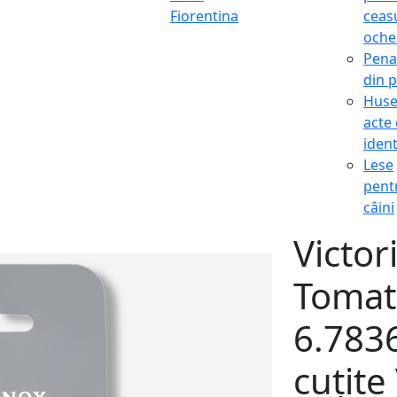
Fiorentina
ceasu
oche
Pena
din p
Hus
acte
ident
Lese
pent
câini
Victor
Tomat
6.783
cuțite