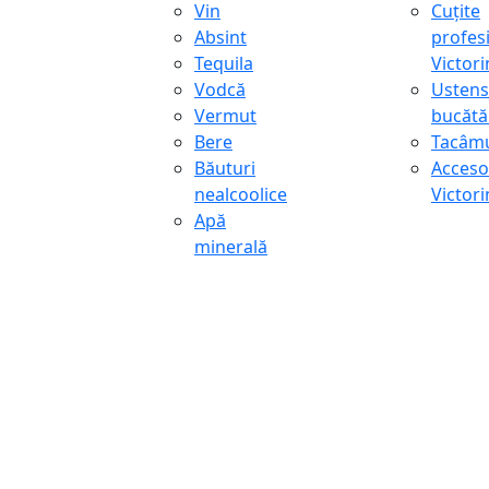
Vin
Cuțite
Absint
profes
Tequila
Victor
Vodcă
Ustens
Vermut
bucătă
Bere
Tacâmu
Băuturi
Accesor
nealcoolice
Victor
Apă
minerală