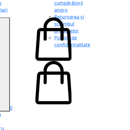
o
cumpărătorii
lari
angro
Returnarea și
schimbul
produselor
o
Politica de
lari
confidențialitate
tit
o
le
iele
e
ru
i
ru
0
n
ă
ru