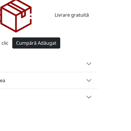
Livrare gratuită
clic
Cumpără
Adăugat
rea