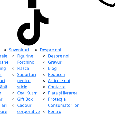
Suveniruri
Despre noi
ele
Figurine
Despre noi
oane
Forchino
Gravuri
ing
Flască
Blog
s
Suporturi
Reduceri
uri
pentru
Articole noi
ână
sticle
Contacte
o
Ceai Kusmi
Plata și livrarea
ri
Gift Box
Protecţia
lari
Cadouri
Consumatorilor
oare
corporative
Pentru