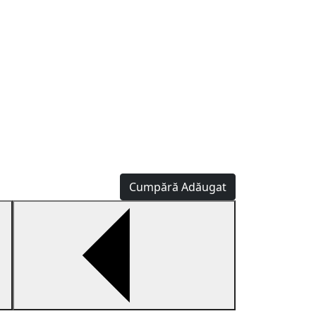
Cumpără
Adăugat