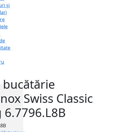
ri și
lari
re
iele
e
 de
itate
ru
 bucătărie
inox Swiss Classic
g 6.7796.L8B
L8B