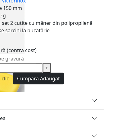
r
Victorinox
e
150 mm
0 g
n set
2 cuțite cu mâner din polipropilenă
e sarcini la bucătărie
ură (contra cost)
+
clic
Cumpără
Adăugat
rea