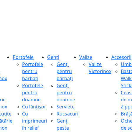
Portofele
Genți
Valize
Accesorii
Portofele
Genți
Valize
Umbr
e
pentru
pentru
Victorinox
Bast
inox
bărbați
bărbați
Walk
Portofele
Genți
Stick
pentru
pentru
Ceas
rie
doamne
doamne
de m
inox
Cu lănțișor
Serviete
Zipp
cuțite
Cu
Rucsacuri
Brăță
ătărie
imprimeuri
Genți
Oche
inox
în relief
peste
de s