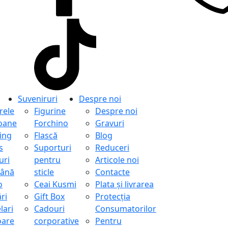
Suveniruri
Despre noi
ele
Figurine
Despre noi
oane
Forchino
Gravuri
ing
Flască
Blog
s
Suporturi
Reduceri
uri
pentru
Articole noi
ână
sticle
Contacte
o
Ceai Kusmi
Plata și livrarea
ri
Gift Box
Protecţia
lari
Cadouri
Consumatorilor
oare
corporative
Pentru