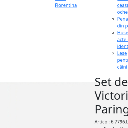
Fiorentina
ceasu
oche
Pena
din p
Hus
acte
ident
Lese
pent
câini
Set de
Victor
Parin
Articol: 6.7796.