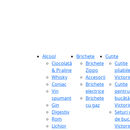
Alcool
Brichete
Cuțite
Ciocolată
Brichete
Cuțite
& Praline
Zippo
pliabil
Whisky
Accesorii
Victor
Coniac
Brichete
Cuțite
Vin
electrice
pentru
spumant
Brichete
bucătă
Gin
cu gaz
Victor
Digestiv
Seturi 
Rom
de buc
Lichior
Victor