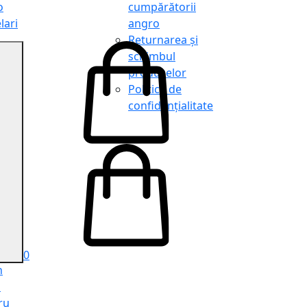
o
cumpărătorii
lari
angro
Returnarea și
schimbul
produselor
o
Politica de
lari
confidențialitate
tit
o
le
iele
e
ru
i
ru
0
n
ă
ru