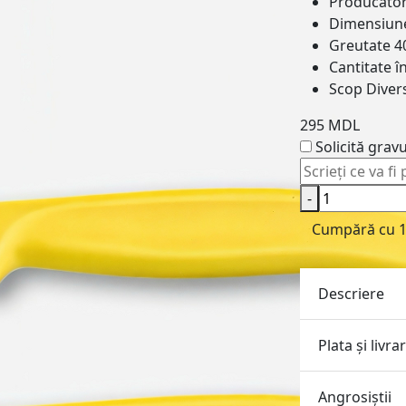
Producăto
Dimensiun
Greutate
4
Cantitate î
Scop
Divers
295 MDL
Solicită grav
-
Cumpără cu 1 
Descriere
Plata și livra
Angrosiştii