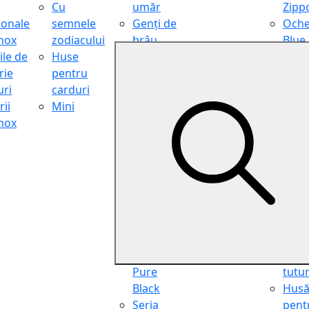
Cu
umăr
Zipp
ionale
semnele
Genți de
Oche
inox
zodiacului
brâu
Blue
ile de
Huse
Genți de
Light
rie
pentru
călătorie
Filter
ri
carduri
Shopper
Zipp
ii
Mini
Organiser
Oche
inox
Truse
de ci
cosmetice
Zipp
Seria
Cure
Aviator
din p
Seria Cafe
Hus
Racer
pent
Seria
chei
Vintage
Pung
Seria
pent
Pure
tutu
Black
Hus
Seria
pent