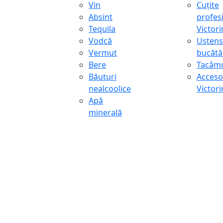
Vin
Cuțite
Absint
profes
Tequila
Victor
Vodcă
Ustens
Vermut
bucătă
Bere
Tacâmu
Băuturi
Accesor
nealcoolice
Victor
Apă
minerală