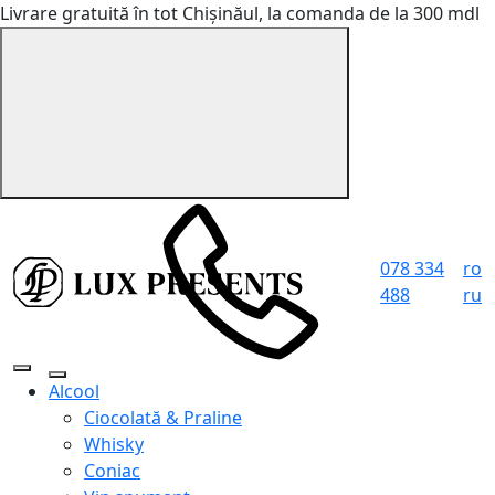
Livrare gratuită în tot Chișinăul, la comanda de la 300 mdl
078 334
ro
488
ru
Alcool
Ciocolată & Praline
Whisky
Coniac