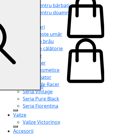
Genți pentru bărbați
Genți pentru doamne
Serviete
Rucsacuri
Genți peste umăr
Genți de brâu
Genți de călătorie
Shopper
Organiser
Truse cosmetice
Seria Aviator
Seria Cafe Racer
0
Seria Vintage
Seria Pure Black
Seria Fiorentina
Valize
Valize Victorinox
Accesorii