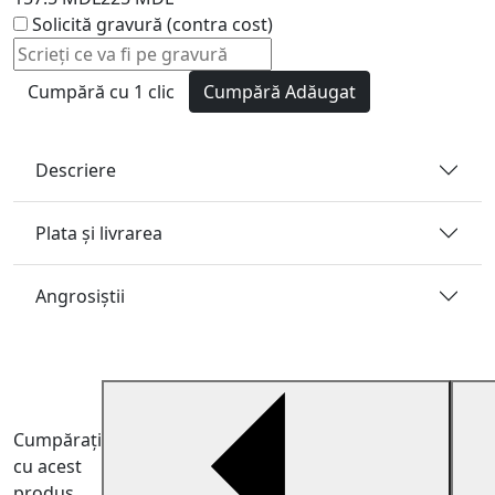
Solicită gravură (contra cost)
Cumpără cu 1 clic
Cumpără
Adăugat
Descriere
Plata și livrarea
Angrosiştii
Cumpărați
cu acest
produs