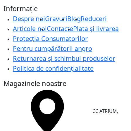
Informație
Despre noi
Gravuri
Blog
Reduceri
Articole noi
Contacte
Plata și livrarea
Protecţia Consumatorilor
Pentru cumpărătorii angro
Returnarea și schimbul produselor
Politica de confidențialitate
Magazinele noastre
CC ATRIUM,