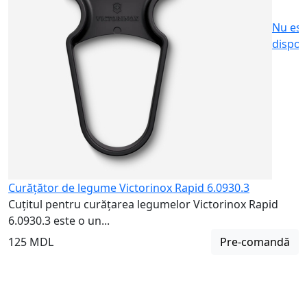
Nu est
dispon
Curățător de legume Victorinox Rapid 6.0930.3
Cuțitul pentru curățarea legumelor Victorinox Rapid
6.0930.3 este o un...
125 MDL
Pre-comandă