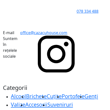
078 334 488
E-mail
office@cazacuhouse.com
Suntem
în
rețelele
sociale
Categorii
Alcool
Brichete
Cuțite
Portofele
Genți
Valize
Accesorii
Suveniruri