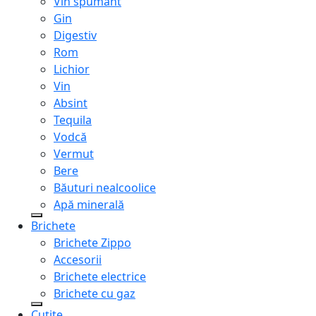
Vin spumant
Gin
Digestiv
Rom
Lichior
Vin
Absint
Tequila
Vodcă
Vermut
Bere
Băuturi nealcoolice
Apă minerală
Brichete
Brichete Zippo
Accesorii
Brichete electrice
Brichete cu gaz
Cuțite