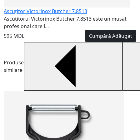
Ascuțitor Victorinox Butcher 7.8513
Ascuțitorul Victorinox Butcher 7.8513 este un musat
profesional care î...
595 MDL
Cumpără
Adăugat
Produse
similare
C
C
u
1