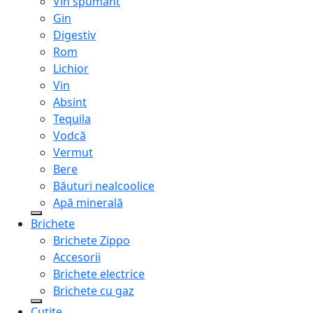
Vin spumant
Gin
Digestiv
Rom
Lichior
Vin
Absint
Tequila
Vodcă
Vermut
Bere
Băuturi nealcoolice
Apă minerală
Brichete
Brichete Zippo
Accesorii
Brichete electrice
Brichete cu gaz
Cuțite