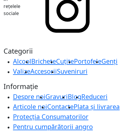
rețelele
sociale
Categorii
Alcool
Brichete
Cuțite
Portofele
Genți
Valize
Accesorii
Suveniruri
Informație
Despre noi
Gravuri
Blog
Reduceri
Articole noi
Contacte
Plata și livrarea
Protecţia Consumatorilor
Pentru cumpărătorii angro