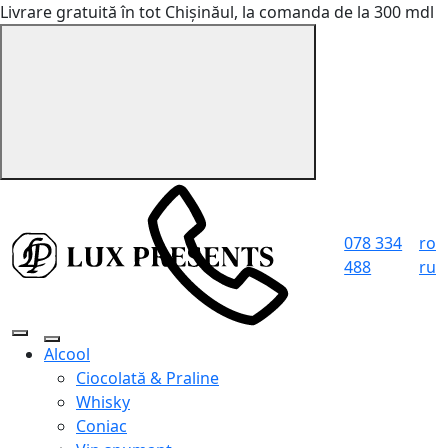
Livrare gratuită în tot Chișinăul, la comanda de la 300 mdl
078 334
ro
488
ru
Alcool
Ciocolată & Praline
Whisky
Coniac