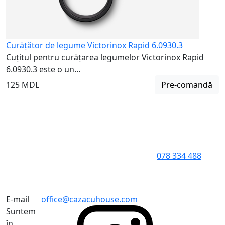
Curățător de legume Victorinox Rapid 6.0930.3
Cuțitul pentru curățarea legumelor Victorinox Rapid
6.0930.3 este o un...
125 MDL
Pre-comandă
078 334 488
E-mail
office@cazacuhouse.com
Suntem
în