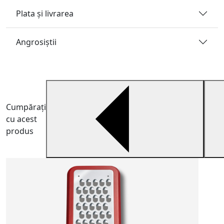
Plata și livrarea
Angrosiştii
Cumpărați
cu acest
produs
P
P
a
7