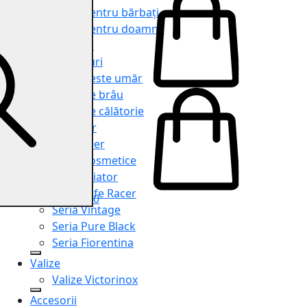
Genți pentru bărbați
Genți pentru doamne
Serviete
Rucsacuri
Genți peste umăr
Genți de brâu
Genți de călătorie
Shopper
Organiser
Truse cosmetice
Seria Aviator
Seria Cafe Racer
0
Seria Vintage
Seria Pure Black
Seria Fiorentina
Valize
Valize Victorinox
Accesorii