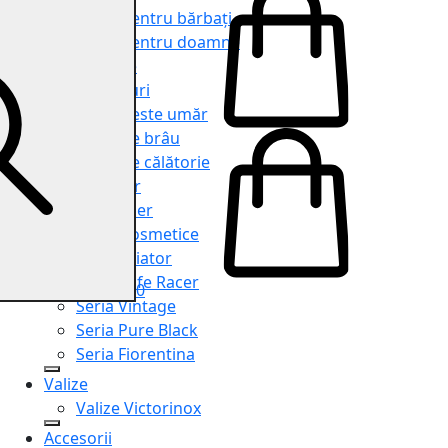
Genți pentru bărbați
Genți pentru doamne
Serviete
Rucsacuri
Genți peste umăr
Genți de brâu
Genți de călătorie
Shopper
Organiser
Truse cosmetice
Seria Aviator
Seria Cafe Racer
0
Seria Vintage
Seria Pure Black
Seria Fiorentina
Valize
Valize Victorinox
Accesorii