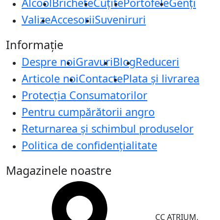
Alcool
Brichete
Cuțite
Portofele
Genți
Valize
Accesorii
Suveniruri
Informație
Despre noi
Gravuri
Blog
Reduceri
Articole noi
Contacte
Plata și livrarea
Protecţia Consumatorilor
Pentru cumpărătorii angro
Returnarea și schimbul produselor
Politica de confidențialitate
Magazinele noastre
CC ATRIUM,