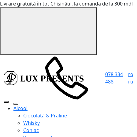
Livrare gratuită în tot Chișinăul, la comanda de la 300 mdl
078 334
ro
488
ru
Alcool
Ciocolată & Praline
Whisky
Coniac