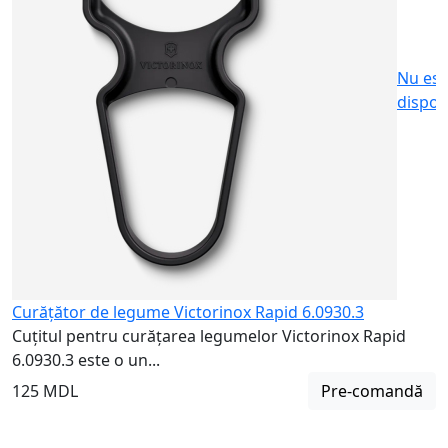
Nu est
dispon
Curățător de legume Victorinox Rapid 6.0930.3
Cuțitul pentru curățarea legumelor Victorinox Rapid
6.0930.3 este o un...
125 MDL
Pre-comandă