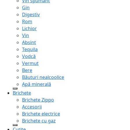
Vin spumant
Gin
Digestiv
Rom
Lichior
Vin
Absint
Tequila
Vodcă
Vermut
Bere
Băuturi nealcoolice
Apă minerală
Brichete
Brichete Zippo
Accesorii
Brichete electrice
Brichete cu gaz
Cuțite