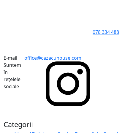
078 334 488
E-mail
office@cazacuhouse.com
Suntem
în
rețelele
sociale
Categorii