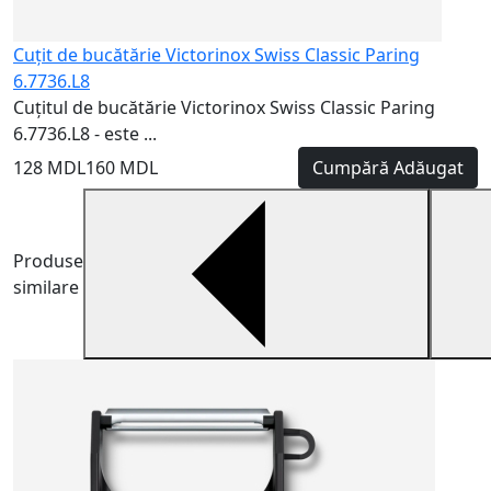
Cuțit de bucătărie Victorinox Swiss Classic Paring
6.7736.L8
Cuțitul de bucătărie Victorinox Swiss Classic Paring
6.7736.L8 - este ...
128 MDL
160 MDL
Cumpără
Adăugat
Produse
similare
C
C
u
1