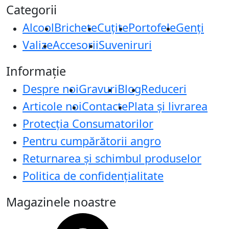
Categorii
Alcool
Brichete
Cuțite
Portofele
Genți
Valize
Accesorii
Suveniruri
Informație
Despre noi
Gravuri
Blog
Reduceri
Articole noi
Contacte
Plata și livrarea
Protecţia Consumatorilor
Pentru cumpărătorii angro
Returnarea și schimbul produselor
Politica de confidențialitate
Magazinele noastre