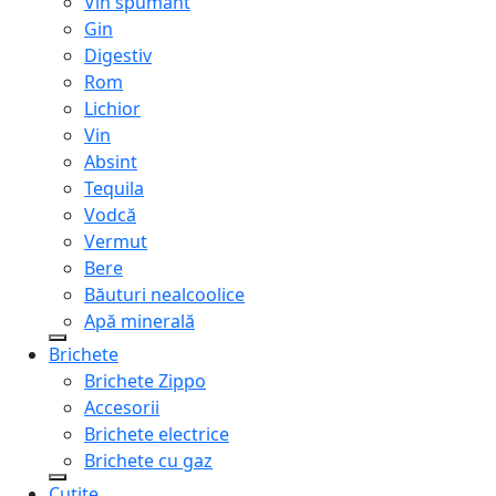
Vin spumant
Gin
Digestiv
Rom
Lichior
Vin
Absint
Tequila
Vodcă
Vermut
Bere
Băuturi nealcoolice
Apă minerală
Brichete
Brichete Zippo
Accesorii
Brichete electrice
Brichete cu gaz
Cuțite