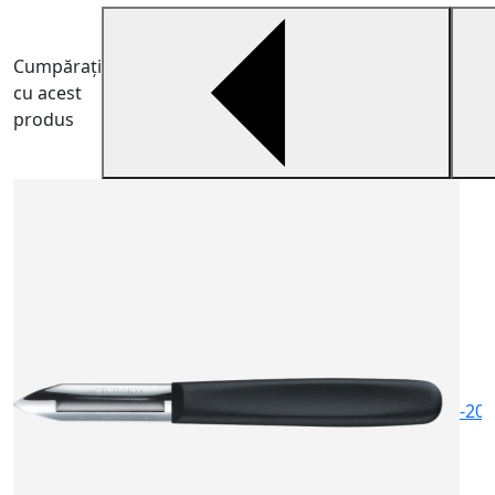
Cumpărați
cu acest
produs
R
R
i
2
-20