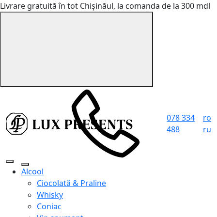
Livrare gratuită în tot Chișinăul, la comanda de la 300 mdl
078 334
ro
488
ru
Alcool
Ciocolată & Praline
Whisky
Coniac