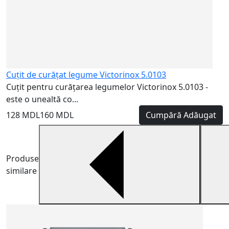
Cuțit de curățat legume Victorinox 5.0103
Cuțit pentru curățarea legumelor Victorinox 5.0103 -
este o unealtă co...
128 MDL
160 MDL
Cumpără
Adăugat
Produse
similare
C