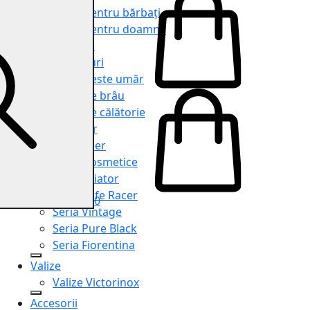
Genți pentru bărbați
Genți pentru doamne
Serviete
Rucsacuri
Genți peste umăr
Genți de brâu
Genți de călătorie
Shopper
Organiser
Truse cosmetice
Seria Aviator
Seria Cafe Racer
0
Seria Vintage
Seria Pure Black
Seria Fiorentina
Valize
Valize Victorinox
Accesorii