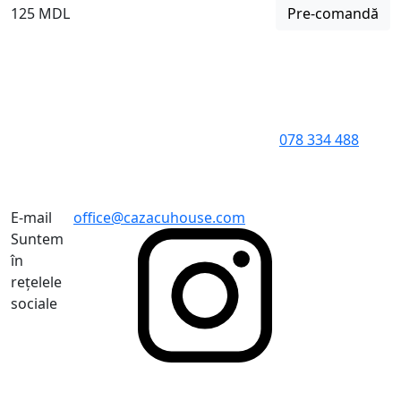
125 MDL
Pre-comandă
078 334 488
E-mail
office@cazacuhouse.com
Suntem
în
rețelele
sociale