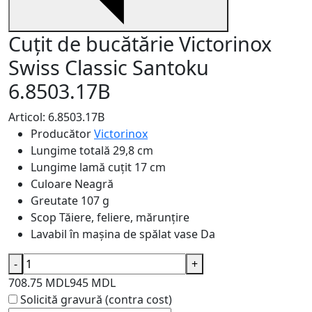
Cuțit de bucătărie Victorinox
Swiss Classic Santoku
6.8503.17B
Articol: 6.8503.17B
Producător
Victorinox
Lungime totală
29,8 cm
Lungime lamă cuțit
17 cm
Culoare
Neagră
Greutate
107 g
Scop
Tăiere, feliere, mărunțire
Lavabil în mașina de spălat vase
Da
-
+
708.75 MDL
945 MDL
Solicită gravură (contra cost)