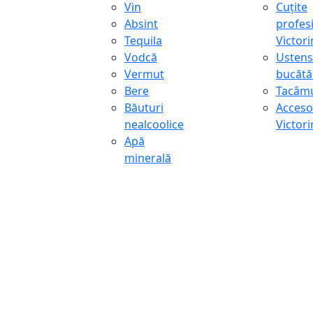
Vin
Cuțite
Absint
profes
Tequila
Victor
Vodcă
Ustens
Vermut
bucătă
Bere
Tacâmu
Băuturi
Accesor
nealcoolice
Victor
Apă
minerală