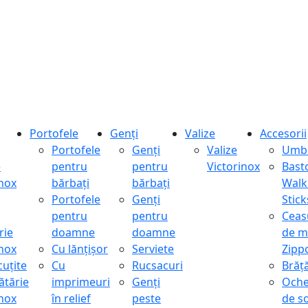
Portofele
Genți
Valize
Accesorii
Portofele
Genți
Valize
Umbr
e
pentru
pentru
Victorinox
Bast
inox
bărbați
bărbați
Walk
Portofele
Genți
Stick
pentru
pentru
Ceas
rie
doamne
doamne
de m
inox
Cu lănțișor
Serviete
Zipp
cuțite
Cu
Rucsacuri
Brăță
ătărie
imprimeuri
Genți
Oche
inox
în relief
peste
de s