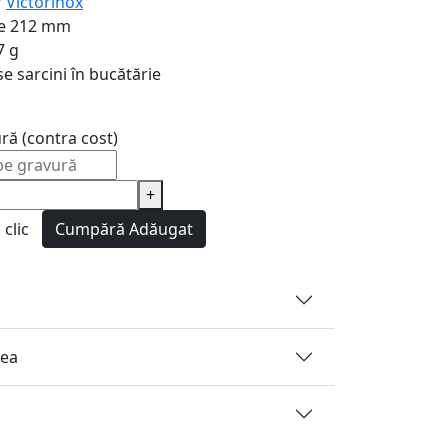
r
Victorinox
e
212 mm
7 g
e sarcini în bucătărie
ură (contra cost)
+
clic
Cumpără
Adăugat
rea