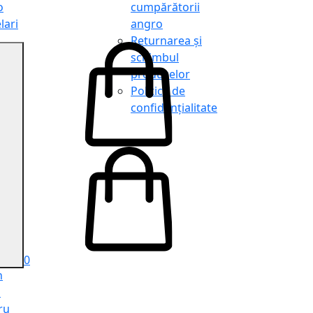
o
cumpărătorii
lari
angro
Returnarea și
schimbul
produselor
o
Politica de
lari
confidențialitate
tit
o
le
iele
e
ru
i
ru
0
n
ă
ru