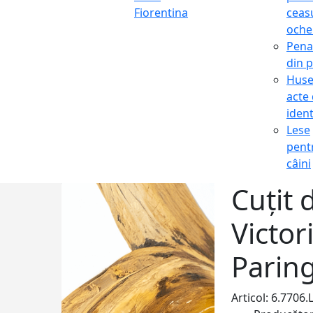
Fiorentina
ceasu
oche
Pena
din p
Hus
acte
ident
Lese
pent
câini
Cuțit 
Victor
Parin
Articol: 6.7706.