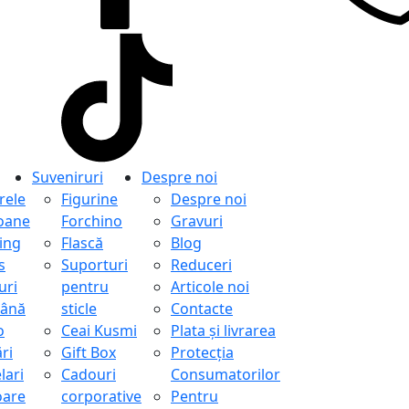
Suveniruri
Despre noi
ele
Figurine
Despre noi
oane
Forchino
Gravuri
ing
Flască
Blog
s
Suporturi
Reduceri
uri
pentru
Articole noi
ână
sticle
Contacte
o
Ceai Kusmi
Plata și livrarea
ri
Gift Box
Protecţia
lari
Cadouri
Consumatorilor
oare
corporative
Pentru