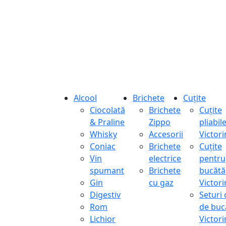
Alcool
Brichete
Cuțite
Ciocolată
Brichete
Cuțite
& Praline
Zippo
pliabil
Whisky
Accesorii
Victor
Coniac
Brichete
Cuțite
Vin
electrice
pentru
spumant
Brichete
bucătă
Gin
cu gaz
Victor
Digestiv
Seturi 
Rom
de buc
Lichior
Victor