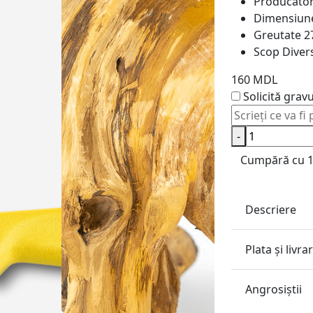
Producăto
Dimensiun
Greutate
2
Scop
Divers
160 MDL
Solicită grav
-
Cumpără cu 1 
Descriere
Plata și livra
Angrosiştii