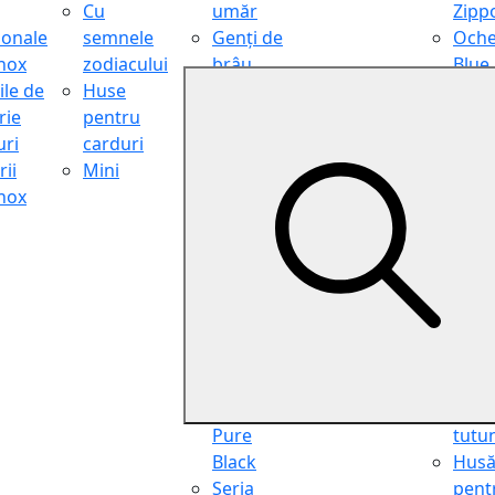
Cu
umăr
Zipp
ionale
semnele
Genți de
Oche
inox
zodiacului
brâu
Blue
ile de
Huse
Genți de
Light
rie
pentru
călătorie
Filter
ri
carduri
Shopper
Zipp
ii
Mini
Organiser
Oche
inox
Truse
de ci
cosmetice
Zipp
Seria
Cure
Aviator
din p
Seria Cafe
Hus
Racer
pent
Seria
chei
Vintage
Pung
Seria
pent
Pure
tutu
Black
Hus
Seria
pent