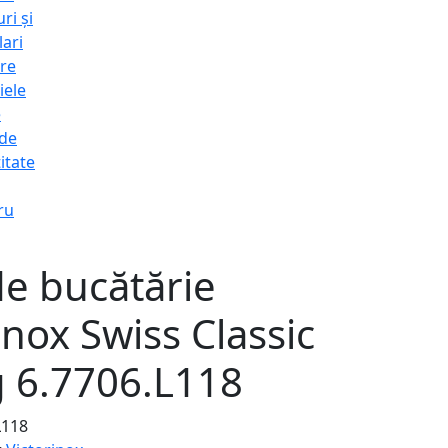
ri și
lari
re
iele
e
 de
itate
ru
de bucătărie
inox Swiss Classic
g 6.7706.L118
L118