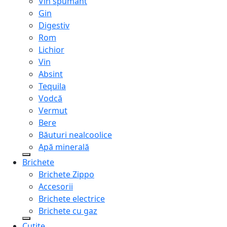
Vin spumant
Gin
Digestiv
Rom
Lichior
Vin
Absint
Tequila
Vodcă
Vermut
Bere
Băuturi nealcoolice
Apă minerală
Brichete
Brichete Zippo
Accesorii
Brichete electrice
Brichete cu gaz
Cuțite