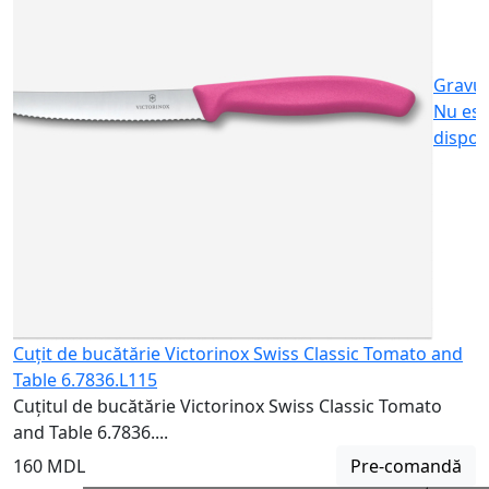
6
1
Gravu
Nu est
dispon
Cuțit de bucătărie Victorinox Swiss Classic Tomato and
Table 6.7836.L115
Cuțitul de bucătărie Victorinox Swiss Classic Tomato
and Table 6.7836....
160 MDL
Pre-comandă