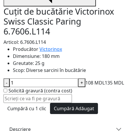
Cuțit de bucătărie Victorinox
Swiss Classic Paring
6.7606.L114
Articol: 6.7606.L114
Producător
Victorinox
Dimensiune:
180 mm
Greutate:
25 g
Scop:
Diverse sarcini în bucătărie
-
+
108 MDL
135 MDL
Solicită gravură (contra cost)
Cumpără cu 1 clic
Cumpără
Adăugat
Descriere