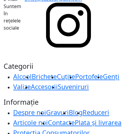
Suntem
în
rețelele
sociale
Categorii
Alcool
Brichete
Cuțite
Portofele
Genți
Valize
Accesorii
Suveniruri
Informație
Despre noi
Gravuri
Blog
Reduceri
Articole noi
Contacte
Plata și livrarea
Protecţia Consumatorilor