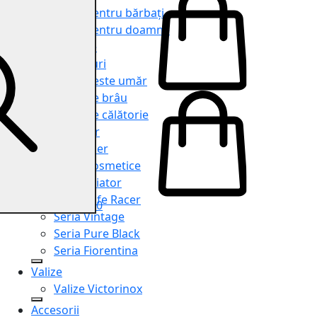
Genți pentru bărbați
Genți pentru doamne
Serviete
Rucsacuri
Genți peste umăr
Genți de brâu
Genți de călătorie
Shopper
Organiser
Truse cosmetice
Seria Aviator
Seria Cafe Racer
0
Seria Vintage
Seria Pure Black
Seria Fiorentina
Valize
Valize Victorinox
Accesorii