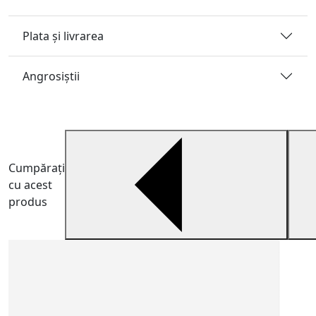
Plata și livrarea
Angrosiştii
Cumpărați
cu acest
produs
C
6
C