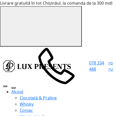
Livrare gratuită în tot Chișinăul, la comanda de la 300 mdl
078 334
ro
488
ru
Alcool
Ciocolată & Praline
Whisky
Coniac